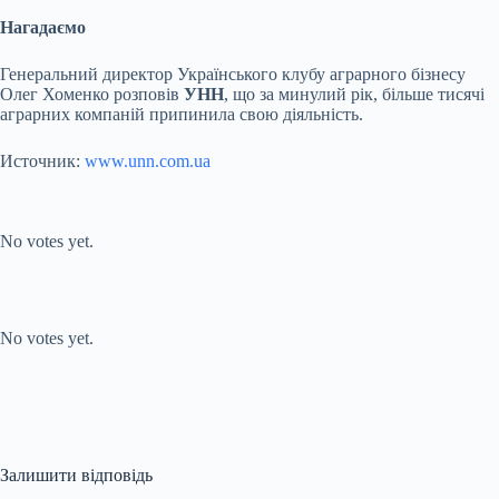
Нагадаємо
Генеральний директор Українського клубу аграрного бізнесу
Олег Хоменко розповів
УНН
, що за минулий рік, більше тисячі
аграрних компаній припинила свою діяльність.
Источник:
www.unn.com.ua
Submit Rating
Rate this item:
No votes yet.
Submit Rating
Rate this item:
No votes yet.
Залишити відповідь