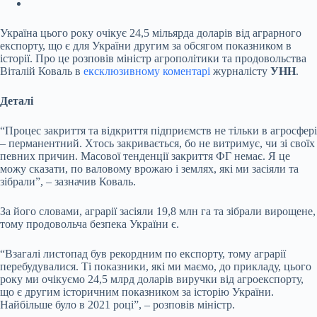
Україна цього року очікує 24,5 мільярда доларів від аграрного
експорту, що є для України другим за обсягом показником в
історії. Про це розповів міністр агрополітики та продовольства
Віталій Коваль в
ексклюзивному коментарі
журналісту
УНН
.
Деталі
“Процес закриття та відкриття підприємств не тільки в агросфері
– перманентний. Хтось закривається, бо не витримує, чи зі своїх
певних причин. Масової тенденції закриття ФГ немає. Я це
можу сказати, по валовому врожаю і землях, які ми засіяли та
зібрали”, – зазначив Коваль.
За його словами, аграрії засіяли 19,8 млн га та зібрали вирощене,
тому продовольча безпека України є.
“Взагалі листопад був рекордним по експорту, тому аграрії
перебудувалися. Ті показники, які ми маємо, до прикладу, цього
року ми очікуємо 24,5 млрд доларів виручки від агроекспорту,
що є другим історичним показником за історію України.
Найбільше було в 2021 році”, – розповів міністр.