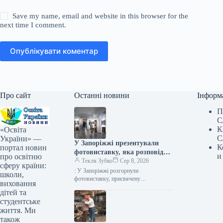
Save my name, email and website in this browser for the
next time I comment.
Опублікувати коментар
Про сайт
Останні новини
Інформ
П
С
К
«Освіта
С
України» —
У Запоріжжі презентували
К
портал новин
фотовиставку, яка розповідає
и
про освітню
про білоруський батальйон,
Текля Зубко
Сер 8, 2026
сферу країни:
що захищає Україну.
: У Запоріжжі розгорнули
школи,
фотовиставку, присвячену
виховання
білоруському формуванню, що
дітей та
обороняє Україну Фото 08.08.2026
студентське
17:40 Укрінформ У Запоріжжі
життя. Ми
відбулося відкриття фотовиставки,…
також