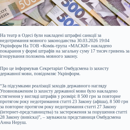
На театр в Одесі були накладені штрафні санкції за
недотримання мовного законодавства 30.03.2026 19:04
Укрінформ На ТОВ «Комік-трупа «МАСКИ» накладено
покарання у формі штрафів на загальну суму 17 тисяч гривень за
ігнорування положень мовного закону.
Про це інформував Секретаріат Омбудсмена із захисту
державної мови, повідомляє Укрінформ.
“За підсумками реалізації заходів державного нагляду
Уповноваженим із захисту державної мови було накладено
стягнення у вигляді
штрафів у розмірі: 8 500 грн за повторне
протягом року недотримання статті 23 Закону (афіша), 8 500 грн
за повторне протягом року недотримання статті 27 Закону
(інтернет-представництва) та застереження за порушення статті
28 Закону (вивіска)”, – зауважила представниця Омбудсмена
Анна Неруш.