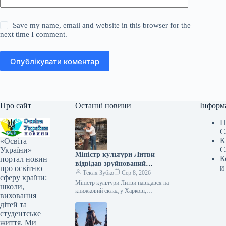
Save my name, email and website in this browser for the
next time I comment.
Опублікувати коментар
Про сайт
Останні новини
Інформ
П
С
К
«Освіта
С
України» —
Міністр культури Литви
К
портал новин
відвідав зруйнований
и
про освітню
російськими військами склад
Текля Зубко
Сер 8, 2026
сферу країни:
книг у Харкові
Міністр культури Литви навідався на
школи,
книжковий склад у Харкові,
виховання
зруйнований росіянами 08.08.2026
дітей та
17:12 Укрінформ Міністр культури
студентське
Литвис, пан Лукас Алсіс,…
життя. Ми