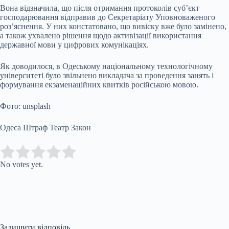
Вона відзначила, що після отримання протоколів суб’єкт
господарювання відправив до Секретаріату Уповноваженого
роз’яснення. У них констатовано, що вивіску вже було замінено,
а також ухвалено рішення щодо активізації використання
державної мови у цифрових комунікаціях.
Як доводилося, в Одеському національному технологічному
університеті було звільнено викладача за проведення занять і
формування екзаменаційних квитків російською мовою.
Фото: unsplash
Одеса Штраф Театр Закон
Submit Rating
Rate this item:
No votes yet.
Залишити відповідь