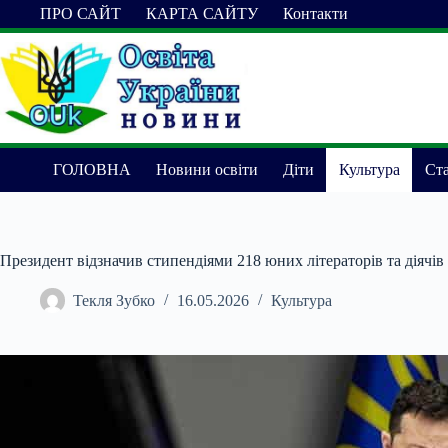
Перейти
ПРО САЙТ
КАРТА САЙТУ
Контакти
до
вмісту
ГОЛОВНА
Новини освіти
Діти
Культура
Ста
Президент відзначив стипендіями 218 юних літераторів та діячів
Текля Зубко
16.05.2026
Культура