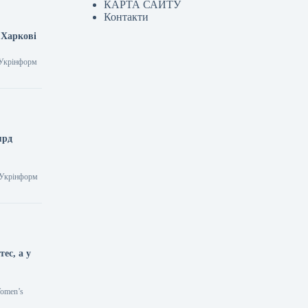
КАРТА САЙТУ
Контакти
 Харкові
2 Укрінформ
ярд
7 Укрінформ
ес, а у
Women’s