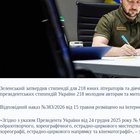
Зеленський затвердив стипендії для 218 юних літераторів та ді
президентських стипендій України 218 молодим авторам та митцям
Відповідний наказ №383/2026 від 15 травня розміщено на інтерн
«Згідно з указом Президента України від 24 грудня 2025 року №
образотворчого, хореографічного, естрадно-циркового мистецтва 
хореографії, естрадно-циркового напрямку та кінематографії», – з