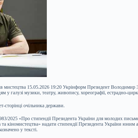
ячів мистецтва 15.05.2026 19:20 Укрінформ Президент Володимир
 у галузі музики, театру, живопису, хореографії, естрадно-цирк
ет-сторінці очільника держави.
 983/2025
«Про стипендії Президента України для молодих письмен
та кіномистецтва» надати стипендії Президента України юним авт
азначено у тексті.