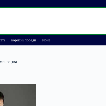
тті
Корисні поради
Різне
 мистецтва