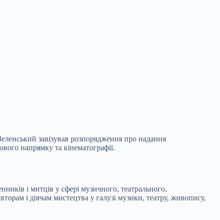
 Зеленський завізував розпорядження про надання
ового напрямку та кінематографії.
ників і митців у сфері музичного, театрального,
орам і діячам мистецтва у галузі музики, театру, живопису,