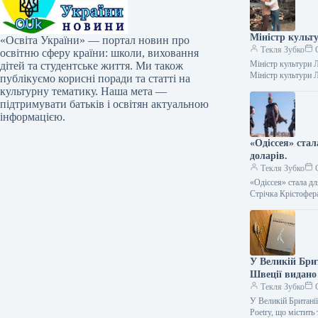
Міністр культ
«Освіта України» — портал новин про
Текля Зубко
С
освітню сферу країни: школи, виховання
Міністр культури 
дітей та студентське життя. Ми також
Міністр культури 
публікуємо корисні поради та статті на
культурну тематику. Наша мета —
підтримувати батьків і освітян актуальною
інформацією.
«Одіссея» ста
доларів.
Текля Зубко
С
«Одіссея» стала д
Стрічка Крістофе
У Великій Брит
Швеції видано
Текля Зубко
С
У Великій Британії
Poetry, що містит