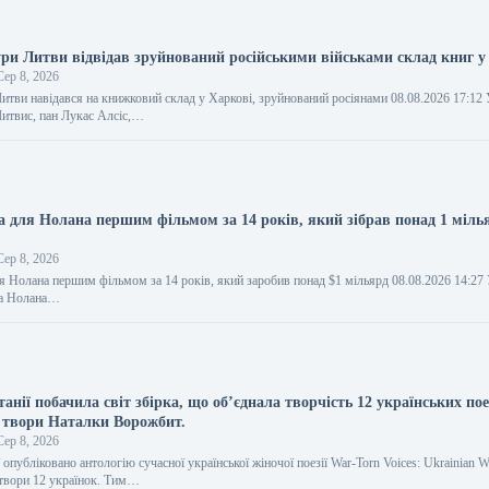
ури Литви відвідав зруйнований російськими військами склад книг у
ер 8, 2026
Литви навідався на книжковий склад у Харкові, зруйнований росіянами 08.08.2026 17:1
Литвис, пан Лукас Алсіс,…
ла для Нолана першим фільмом за 14 років, який зібрав понад 1 міль
ер 8, 2026
ля Нолана першим фільмом за 14 років, який заробив понад $1 мільярд 08.08.2026 14:2
ра Нолана…
анії побачила світ збірка, що об’єднала творчість 12 українських поет
 твори Наталки Ворожбит.
ер 8, 2026
 опубліковано антологію сучасної української жіночої поезії War-Torn Voices: Ukrainian 
ь твори 12 українок. Тим…