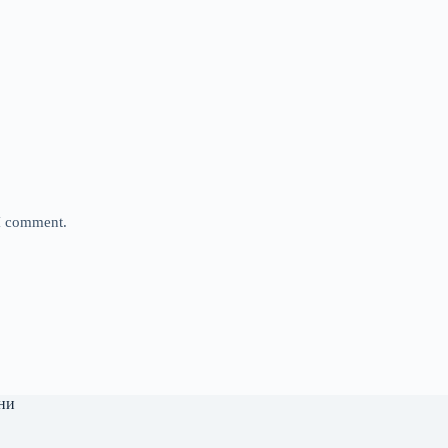
 I comment.
ни