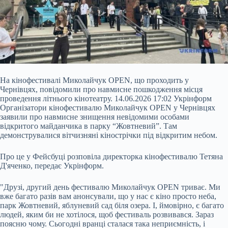
На кінофестивалі Миколайчук OPEN, що проходить у
Чернівцях, повідомили про навмисне пошкодження місця
проведення літнього кінотеатру. 14.06.2026 17:02 Укрінформ
Організатори кінофестивалю Миколайчук OPEN у Чернівцях
заявили про навмисне знищення невідомими особами
відкритого майданчика в парку “Жовтневий”. Там
демонструвалися вітчизняні кінострічки під відкритим небом.
Про це у Фейсбуці розповіла директорка кінофестивалю Тетяна
Д'яченко, передає Укрінформ.
"Друзі, другий день фестивалю
Миколайчук OPEN триває. Ми
вже багато разів вам анонсували, що у нас є кіно просто неба,
парк Жовтневий, яблуневий сад біля озера. І, ймовірно, є багато
людей, яким би не хотілося, щоб фестиваль розвивався. Зараз
поясню чому. Сьогодні вранці сталася така неприємність, і