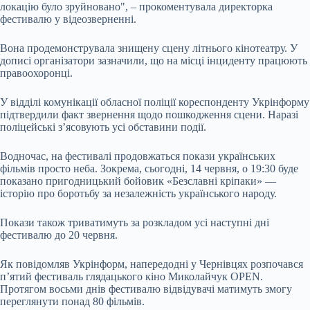
локацію було зруйновано", – прокоментувала директорка
фестивалю у відеозверненні.
Вона продемонструвала знищену сцену літнього кінотеатру. У
дописі організатори зазначили, що на місці інциденту працюють
правоохоронці.
У відділі комунікації обласної поліції кореспонденту Укрінформу
підтвердили факт звернення щодо пошкодження сцени. Наразі
поліцейські з’ясовують усі обставини події.
Водночас, на фестивалі продовжаться покази українських
фільмів просто неба. Зокрема, сьогодні, 14 червня, о 19:30 буде
показано пригодницький бойовик «Безславні кріпаки» —
історію про боротьбу за незалежність українського народу.
Покази також триватимуть за розкладом усі наступні дні
фестивалю до 20 червня.
Як повідомляв Укрінформ, напередодні у Чернівцях розпочався
п’ятий фестиваль глядацького кіно Миколайчук OPEN.
Протягом восьми днів фестивалю відвідувачі матимуть змогу
переглянути понад 80 фільмів.