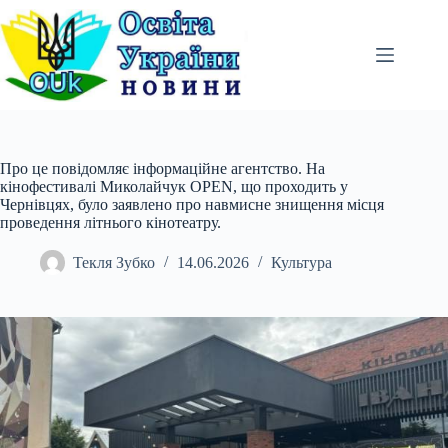
Перейти
до
вмісту
Про це повідомляє інформаційне агентство. На
кінофестивалі Миколайчук OPEN, що проходить у
Чернівцях, було заявлено про навмисне знищення місця
проведення літнього кінотеатру.
Текля Зубко
14.06.2026
Культура