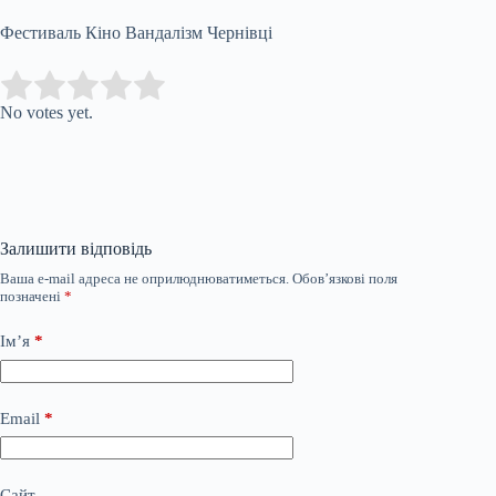
Фестиваль Кіно Вандалізм Чернівці
Submit Rating
Rate this item:
No votes yet.
Залишити відповідь
Ваша e-mail адреса не оприлюднюватиметься.
Обов’язкові поля
позначені
*
Ім’я
*
Email
*
Сайт