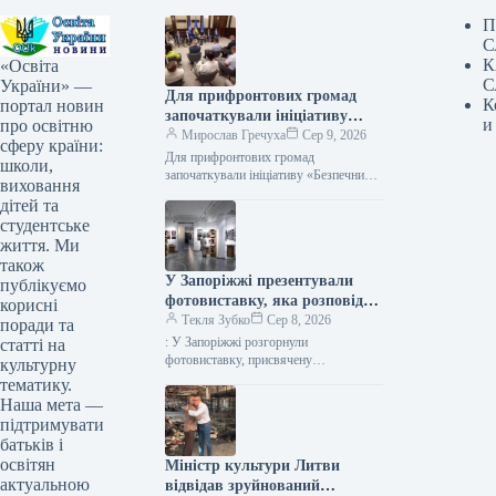
П
С
К
«Освіта
С
України» —
Для прифронтових громад
К
портал новин
започаткували ініціативу
и
про освітню
«Безпечний маршрут
Мирослав Гречуха
Сер 9, 2026
сферу країни:
школяра»
Для прифронтових громад
школи,
започаткували ініціативу «Безпечний
виховання
маршрут школяра» Фото 09.08.2026
дітей та
01:52 Укрінформ У прифронтових
студентське
регіонах України створюватимуть
життя. Ми
безпечні маршрути для…
також
У Запоріжжі презентували
публікуємо
фотовиставку, яка розповідає
корисні
про білоруський батальйон,
Текля Зубко
Сер 8, 2026
поради та
що захищає Україну.
: У Запоріжжі розгорнули
статті на
фотовиставку, присвячену
культурну
білоруському формуванню, що
тематику.
обороняє Україну Фото 08.08.2026
Наша мета —
17:40 Укрінформ У Запоріжжі
підтримувати
відбулося відкриття фотовиставки,…
батьків і
освітян
Міністр культури Литви
актуальною
відвідав зруйнований