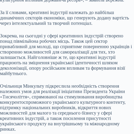
За її словами, креативні індустрії належать до найбільш
динамічних секторів економіки, що генерують додану вартість
через інтелектуальний та творчий потенціал.
Зокрема, на сьогодні у сфері креативних індустрій створено
понад півмільйона робочих місць. Також цей сектор
привабливий для молоді, що сприятиме поверненню українців і
створенню можливостей для самореалізації для тих, хто
залишається. Найголовніше ж те, що креативні індустрії
працюють на зміцнення української ідентичності шляхом
деколонізації, опору російським впливам та формування візії
майбутнього.
Очільниця Мінкульту підкреслила необхідність створення
належних умов для реалізації ініціативи Президента України
«Тисячоліття», спрямованої на стимулювання виробництва
конкурентоспроможного українського культурного контенту,
підтримку національних виробників, відкриття нових
можливостей для малого та середнього бізнесу у сфері
креативних індустрій, а також посилення присутності
українського продукту на внутрішньому та міжнародному
ринках.