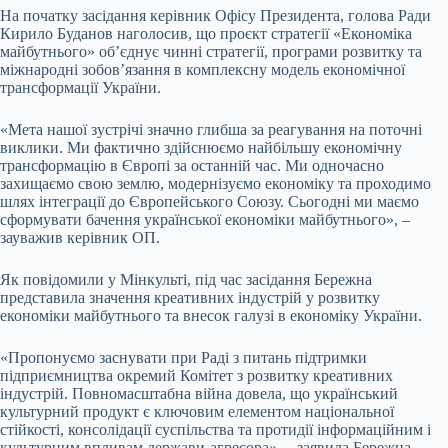
На початку засідання керівник Офісу Президента, голова Ради
Кирило Буданов наголосив, що проєкт стратегії «Економіка
майбутнього» об’єднує чинні стратегії, програми розвитку та
міжнародні зобов’язання в комплексну модель економічної
трансформації України.
«Мета нашої зустрічі значно глибша за реагування на поточні
виклики. Ми фактично здійснюємо найбільшу економічну
трансформацію в Європі за останній час. Ми одночасно
захищаємо свою землю, модернізуємо економіку та проходимо
шлях інтеграції до Європейського Союзу. Сьогодні ми маємо
сформувати бачення української економіки майбутнього», –
зауважив керівник ОП.
Як повідомили у Мінкульті, під час засідання Бережна
представила значення креативних індустрій у розвитку
економіки майбутнього та внесок галузі в економіку України.
«Пропонуємо заснувати при Раді з питань підтримки
підприємництва окремий Комітет з розвитку креативних
індустрій. Повномасштабна війна довела, що український
культурний продукт є ключовим елементом національної
стійкості, консолідації суспільства та протидії інформаційним і
культурним впливам держави-агресора», – заявила Бережна.