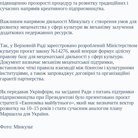
підвищенню прозорості процедур та розвитку традиційних і
сучасних напрямів креативного підприємництва.
Важливим напрямом діяльності Мінкульту є створення умов для
розвитку меценатства у сфері культури як механізму залучення
додаткових недержавних ресурсів.
Так, у Верховній Раді зареєстровано розроблений Міністерством
культури проєкт закону №14276, який вперше формує цілісну
правову базу для меценатської діяльності у сфері культури.
Документ визначає механізм меценатської підтримки,
встановлює чіткі правила взаємодії між бізнесом і культурними
інституціями, а також запроваджує договірні та організаційні
гарантії партнерства.
Як передавав Укрінформ, на засіданні Ради з питань підтримки
підприємництва при Президентові було презентовано проєкт
стратегії «Економіка майбутнього», який має визначити вектор
розвитку на 10–15 років і стати сучасним аналогом плану
Маршалла для України.
Фото: Мінкульт