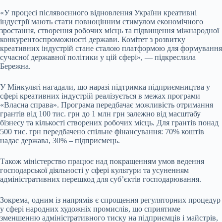
«У процесі післявоєнного відновлення України креативні
індустрії мають стати повноцінним стимулом економічного
зростання, створення робочих місць та підвищення міжнародної
конкурентоспроможності держави. Комітет з розвитку
креативних індустрій стане сталою платформою для формування
сучасної державної політики у цій сфері», — підкреслила
Бережна.
У Мінкульті нагадали, що наразі підтримка підприємництва у
сфері креативних індустрій реалізується в межах програми
«Власна справа». Програма передбачає можливість отримання
грантів від 100 тис. грн до 1 млн грн залежно від масштабу
бізнесу та кількості створених робочих місць. Для грантів понад
500 тис. грн передбачено спільне фінансування: 70% коштів
надає держава, 30% – підприємець.
Також міністерство працює над покращенням умов ведення
господарської діяльності у сфері культури та усуненням
адміністративних перешкод для суб’єктів господарювання.
Зокрема, одним із напрямів є спрощення регуляторних процедур
у сфері народних художніх промислів, що сприятиме
зменшенню адміністративного тиску на підприємців і майстрів,