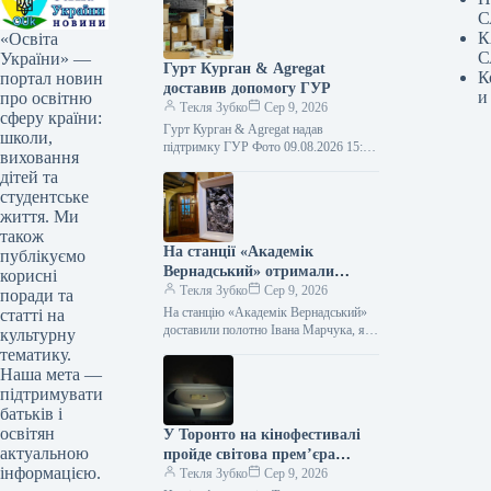
С
К
«Освіта
С
України» —
Гурт Курган & Agregat
К
портал новин
доставив допомогу ГУР
и
про освітню
Текля Зубко
Сер 9, 2026
сферу країни:
Гурт Курган & Agregat надав
школи,
підтримку ГУР Фото 09.08.2026 15:11
виховання
Укрінформ Воїни спецпідрозділу ГУР
дітей та
МО «Артан» отримали чергову
студентське
допомогу від…
життя. Ми
також
На станції «Академік
публікуємо
Вернадський» отримали
корисні
полотно Івана Марчука, яким
Текля Зубко
Сер 9, 2026
поради та
він відзначив українських
На станцію «Академік Вернадський»
статті на
полярників
доставили полотно Івана Марчука, яке
культурну
він презентував українським
тематику.
полярникам Фото 09.08.2026 15:27
Наша мета —
Укрінформ На антарктичну станцію…
підтримувати
батьків і
освітян
У Торонто на кінофестивалі
актуальною
пройде світова прем’єра
інформацією.
української стрічки «По
Текля Зубко
Сер 9, 2026