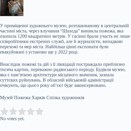
У приміщенні художнього музею, розташованому в центральній
частині міста, через влучання “Шахеда” виникла пожежа, яка
охопила 1200 квадратних метрів. У гасінні брали участь не лише
співробітники екстрених служб, але й журналісти, випадкові
перехожі та мер міста. Найбільш цінні експонати були
евакуйовані з установи ще у 2022 році.
Внаслідок пожежі та дій з її ліквідації постраждало приблизно
тисяча картин, переважно радянського періоду. Будівля музею,
яка є пам’яткою архітектури місцевого значення, зазнала
суттєвих руйнувань. В обласній військовій адміністрації
очікують, що цього року об’єкт буде законсервовано.
Музей Пожежа Харків Спілка художників
Submit Rating
Rate this item:
No votes yet.