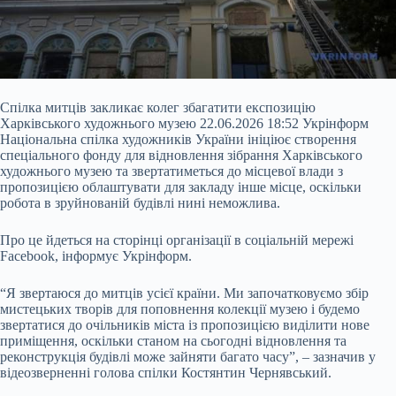
Спілка митців закликає колег збагатити експозицію
Харківського художнього музею 22.06.2026 18:52 Укрінформ
Національна спілка художників України ініціює створення
спеціального фонду для відновлення зібрання Харківського
художнього музею та звертатиметься до місцевої влади з
пропозицією облаштувати для закладу інше місце, оскільки
робота в зруйнованій будівлі нині неможлива.
Про це йдеться на сторінці організації в соціальній мережі
Facebook, інформує Укрінформ.
“Я звертаюся до митців
усієї країни. Ми започатковуємо збір
мистецьких творів для поповнення колекції музею і будемо
звертатися до очільників міста із пропозицією виділити нове
приміщення, оскільки станом на сьогодні відновлення та
реконструкція будівлі може зайняти багато часу”, – зазначив у
відеозверненні голова спілки Костянтин Чернявський.