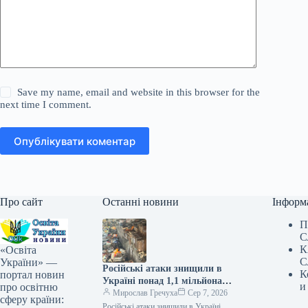
Save my name, email and website in this browser for the
next time I comment.
Опублікувати коментар
Про сайт
Останні новини
Інформ
П
С
К
«Освіта
С
України» —
Російські атаки знищили в
К
портал новин
Україні понад 1,1 мільйона
и
про освітню
підручників
Мирослав Гречуха
Сер 7, 2026
сферу країни:
Російські атаки знищили в Україні