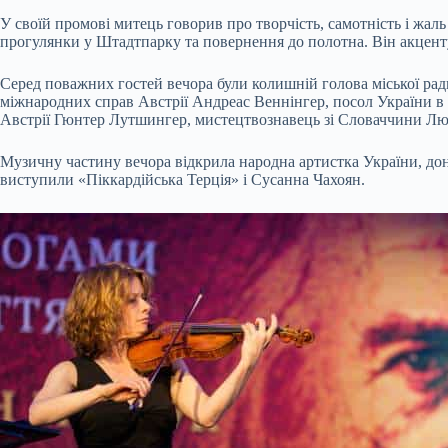
У своїй промові митець говорив про творчість, самотність і жал
прогулянки у Штадтпарку та повернення до полотна. Він акцентув
Серед поважних гостей вечора були колишній голова міської рад
міжнародних справ Австрії Андреас Веннінгер, посол України в 
Австрії Гюнтер Лутшингер, мистецтвознавець зі Словаччини Любо
Музичну частину вечора відкрила народна артистка України, д
виступили «Піккардійська Терція» і Сусанна Чахоян.