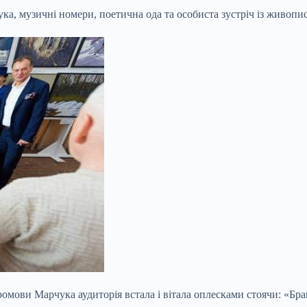
ка, музичні номери, поетична ода та особиста зустріч із живопи
мови Марчука аудиторія встала і вітала оплесками стоячи: «Браво