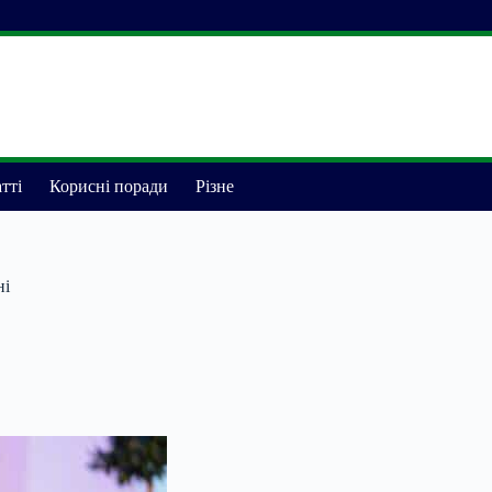
тті
Корисні поради
Різне
ні