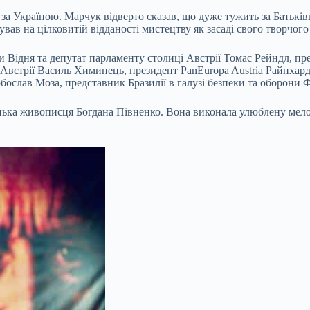
ь за Україною. Марчук відверто сказав, що дуже тужить за Батьк
ав на цілковитій відданості мистецтву як засаді свого творчого
и Відня та депутат парламенту столиці Австрії Томас Рейндл, п
Австрії Василь Химинець, президент PanEuropa Austria Райнхард
слав Моза, представник Бразилії в галузі безпеки та оборони Ф
онька живописця Богдана Півненко. Вона виконала улюблену ме