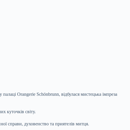
палаці Orangerie Schönbrunn, відбулася мистецька імпреза
их куточків світу.
йної справи, духовенство та приятелів митця.