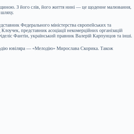
івщиною. З його слів, його життя нині — це щоденне малювання,
 шляху.
редставник Федерального міністерства європейських та
 Клоучек, представник асоціації некомерційних організацій
іделіс Фантін, український правник Валерій Карпунцов та інші.
лодію ювіляра — «Мелодію» Мирослава Скорика. Також