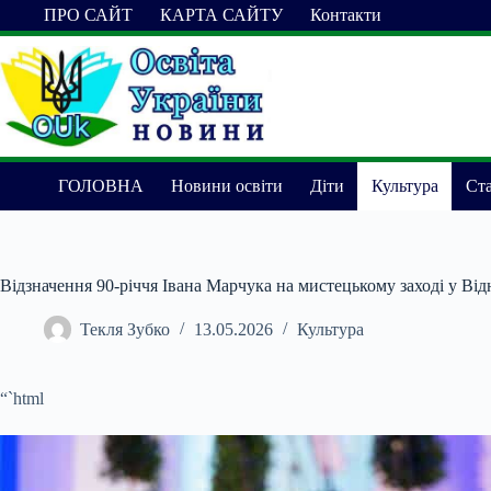
Перейти
ПРО САЙТ
КАРТА САЙТУ
Контакти
до
вмісту
ГОЛОВНА
Новини освіти
Діти
Культура
Ста
Відзначення 90-річчя Івана Марчука на мистецькому заході у Від
Текля Зубко
13.05.2026
Культура
“`html