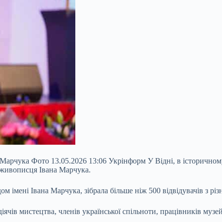
арчука Фото 13.05.2026 13:06 Укрінформ У Відні, в історичному 
 живописця Івана Марчука.
 імені Івана Марчука, зібрала більше ніж 500 відвідувачів з різн
діячів мистецтва, членів української спільноти, працівників музе