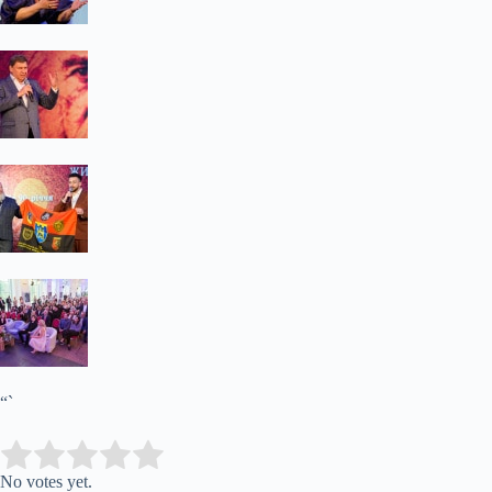
“`
Submit Rating
Rate this item:
No votes yet.