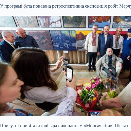
У програмі була показана ретроспективна експозиція робіт Марчу
Присутні привітали ювіляра виконанням «Многая літа». Після про