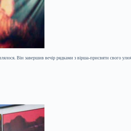
плялося. Він завершив вечір рядками з вірша-присвяти свого улю