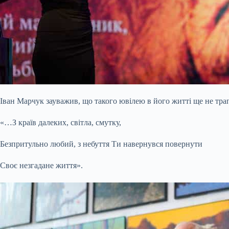
Іван Марчук зауважив, що такого ювілею в його житті ще не тра
«…З країв далеких, світла, смутку,
Безпритульно любий, з небуття Ти навернувся повернути
Своє незгадане життя».