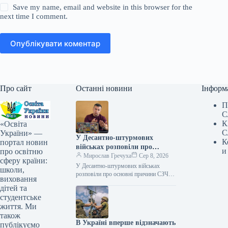
Save my name, email and website in this browser for the
next time I comment.
Опублікувати коментар
Про сайт
Останні новини
Інформ
П
С
К
«Освіта
С
України» —
У Десантно-штурмових
К
портал новин
військах розповіли про
и
про освітню
основні причини СЗЧ
Мирослав Гречуха
Сер 8, 2026
сферу країни:
У Десантно-штурмових військах
школи,
розповіли про основні причини СЗЧ
виховання
Ексклюзив 08.08.2026 12:05
дітей та
Укрінформ Серед основних причин,
студентське
через які військовослужбовці
життя. Ми
приймають рішення…
також
В Україні вперше відзначають
публікуємо