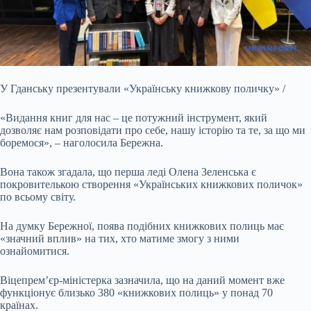
У Гданську презентували «Українську книжкову поличку» /
«Видання книг для нас – це потужний інструмент, який
дозволяє нам розповідати про себе, нашу історію та те, за що ми
боремося», – наголосила Бережна.
Вона також згадала, що перша леді Олена Зеленська є
покровителькою створення «Українських книжкових поличок»
по всьому світу.
На думку Бережної, поява подібних книжкових полиць має
«значний вплив» на тих, хто матиме змогу з ними
ознайомитися.
Віцепрем’єр-міністерка зазначила, що на даний момент вже
функціонує близько 380 «книжкових полиць» у понад 70
країнах.