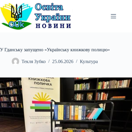
Перейти
до
вмісту
У Гданську запущено «Українську книжкову полицю»
Текля Зубко
25.06.2026
Культура