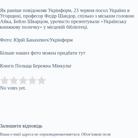
Як раніше повідомляв Укрінформ, 23 червня посол України в
Угорщині, професор Федір Шандор, спільно з міським головою
Айка, Бейло Шварцом, урочисто презентували «Українську
книжкову поличку» у місцевій бібліотеці.
Фото: Юрій Банахевич/Укрінформ
Більше наших фото можна придбати тут
Книги Польща Бережна Мінкульт
Submit Rating
Rate this item:
No votes yet.
Залишити відповідь
Ваша e-mail адреса не оприлюднюватиметься.
Обов’язкові поля