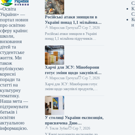
С
К
«Освіта
С
України» —
Російські атаки знищили в
К
портал новин
Україні понад 1,1 мільйона
и
про освітню
підручників
Мирослав Гречуха
Сер 7, 2026
сферу країни:
Російські атаки знищили в Україні
школи,
понад 1,1 мільйона підручників
виховання
07.08.2026 19:50 Укрінформ Через
дітей та
російські атаки знищено понад 1,1 млн
студентське
українських…
життя. Ми
також
Харчі для ЗСУ: Міноборони
публікуємо
готує зміни щодо закупівлі
корисні
продуктів, логістики та
Мирослав Гречуха
Сер 7, 2026
поради та
контролю якості
Харчі для ЗСУ: Міноборони готує
статті на
зміни щодо закупівлі продуктів,
культурну
логістики та контролю якості
тематику.
07.08.2026 19:00 Укрінформ
Наша мета —
Міністерство оборони України та…
підтримувати
батьків і
освітян
У столиці України експозиція,
актуальною
присвячена Дню
інформацією.
Незалежності
Текля Зубко
Сер 7, 2026
У Києві розгорнуто експозицію до