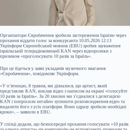
Організатори Євробачення зробили застереження Ізраїлю через
прохання віддати голос за конкурсанта 10.05.2026 12:13
Укрінформ Європейський мовник (EBU) зробив зауваження
ізраїльській телерадіокомпанії KAN через відеоролики з
призивом «проголосувати 10 разів за Ізраїль».
Про це йдеться у заяві укладачів музичного змагання
«Євробачення», повідомляє Укрінформ.
«У п’ятницю, 8 травня, ми дізналися, що артист, який
представляє KAN, виклав відео з написом на екрані
«голосуйте
10 разів за Ізраїль». За 20 хвилин ми з’єдналися з делегацією
KAN і попросили негайно зупинити розповсюдження відео та
видалити його з усіх платформ. Вони одразу зробили необхідні
кроки», – заявили в EBU.
У спілці додали, що безпосередні прохання голосувати «10 разів
за одного артиста» чи композицію не відповідають правилам та