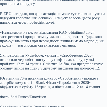
принципам конкурсу.
В EBU нагадали, що дана агітація не може суттєво вплинути на
підсумки голосування, оскільки 50% усіх голосів цього року
надаються через професійні журі.
«Незважаючи на це, ми відправили KAN офіційний лист-
застереження і продовжимо уважно спостерігати за будь-якою
промо-діяльністю і при необхідності вживатимемо відповідних
заходів», – наголосили організатори змагання.
Як повідомляв Укрінформ, укладачі «Євробачення-2026»
оголосили черговість виступів у півфіналах конкурсу, які
пройдуть 12 та 14 травня. Співачка Leléka, яка представлятиме
Україну, вийде на сцену у другому півфіналі під номером 12.
Ювілейний 70-й пісенний конкурс «Євробачення» пройде в
австрійському місті – Відні. Фінал «Євробачення-2026»
відбудеться в суботу, 16 травня, а півфінали – 12 та 14 травня.
Фото: Shai Franco/Eurovision
Євробачення Ізраїль Змагання вокаліст