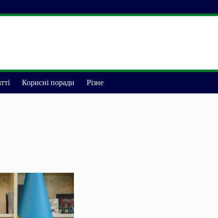
тті
Корисні поради
Різне