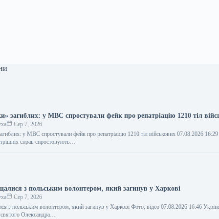
ни
ки» загиблих: у МВС спростували фейк про репатріацію 1210 тіл вій
уха
Сер 7, 2026
загиблих: у МВС спростували фейк про репатріацію 1210 тіл військових 07.08.2026 16:2
утрішніх справ спростовують…
щалися з польським волонтером, який загинув у Харкові
уха
Сер 7, 2026
ся з польським волонтером, який загинув у Харкові Фото, відео 07.08.2026 16:46 Укрі
і святого Олександра…