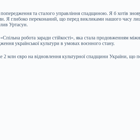
опередження та сталого управління спадщиною. Я б хотів знову 
. Я глибоко переконаний, що перед викликами нашого часу лише 
слив Уртасун.
 «Спільна робота заради стійкості», яка стала продовженням міжн
ження української культури в умовах воєнного стану.
 2 млн євро на відновлення культурної спадщини України, що пе