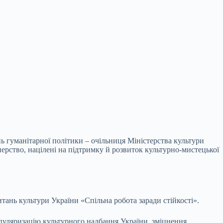
нь гуманітарної політики – очільниця Міністерства культури
ерство, націлені на підтримку й розвиток культурно-мистецької
итань культури України «Спільна робота заради стійкості».
опуляризацію культурного надбання України, зміцнення