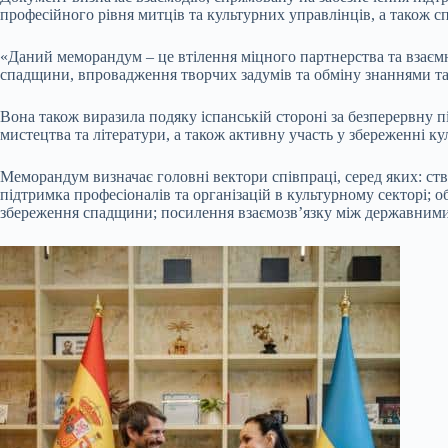
професійного рівня митців та культурних управлінців, а також с
«Даний меморандум – це втілення міцного партнерства та взаємн
спадщини, впровадження творчих задумів та обміну знаннями та 
Вона також виразила подяку іспанській стороні за безперервну п
мистецтва та літератури, а також активну участь у збереженні 
Меморандум визначає головні вектори співпраці, серед яких: ст
підтримка професіоналів та організацій в культурному секторі;
збереження спадщини; посилення взаємозв’язку між державними у