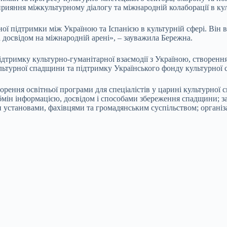
прияння міжкультурному діалогу та міжнародній колаборації в ку
ої підтримки між Україною та Іспанією в культурній сфері. Він 
досвідом на міжнародній арені», – зауважила Бережна.
ідтримку культурно-гуманітарної взаємодії з Україною, створенн
культурної спадщини та підтримку Українського фонду культурної
ворення освітньої програми для спеціалістів у царині культурно
 обмін інформацією, досвідом і способами збереження спадщини;
становами, фахівцями та громадянським суспільством; організаці