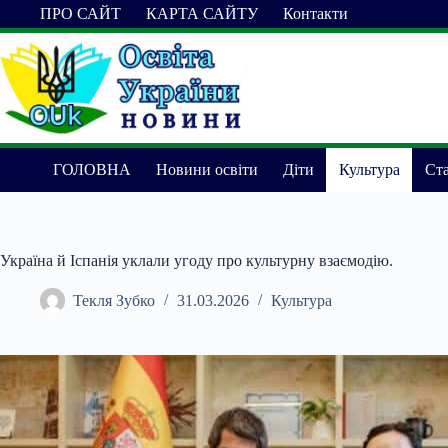
Перейти
ПРО САЙТ
КАРТА САЙТУ
Контакти
до
вмісту
ГОЛОВНА
Новини освіти
Діти
Культура
Ста
Україна й Іспанія уклали угоду про культурну взаємодію.
Текля Зубко
31.03.2026
Культура