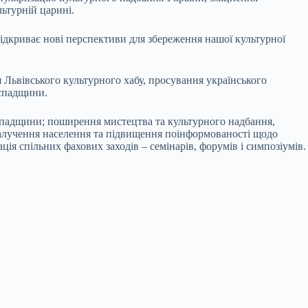
льтурній царині.
відкриває нові перспективи для збереження нашої культурної
я Львівського культурного хабу, просування українського
 спадщини.
ї спадщини; поширення мистецтва та культурного надбання,
 залучення населення та підвищення поінформованості щодо
я спільних фахових заходів – семінарів, форумів і симпозіумів.