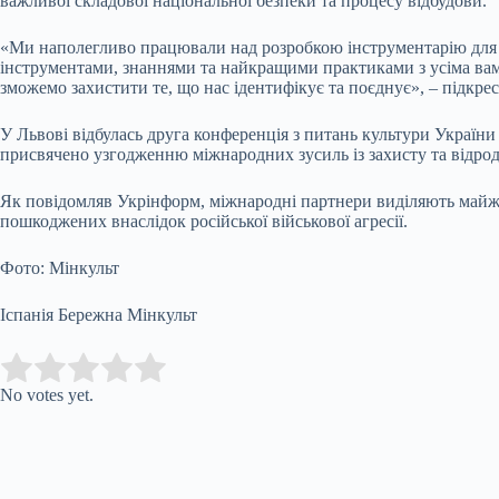
важливої складової національної безпеки та процесу відбудови.
«Ми наполегливо працювали над розробкою інструментарію для п
інструментами, знаннями та найкращими практиками з усіма вами
зможемо захистити те, що нас ідентифікує та поєднує», – підкре
У Львові відбулась друга конференція з питань культури України
присвячено узгодженню міжнародних зусиль із захисту та відрод
Як повідомляв Укрінформ, міжнародні партнери виділяють майже
пошкоджених внаслідок російської військової агресії.
Фото: Мінкульт
Іспанія Бережна Мінкульт
Submit Rating
Rate this item:
No votes yet.