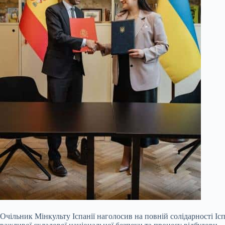
Очільник Мінкульту Іспанії наголосив на повній солідарності Ісп