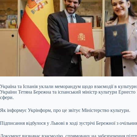
Україна та Іспанія уклали меморандум щодо взаємодії в культурн
України Тетяна Бережна та іспанський міністр культури Ернесто
сфери.
Як інформує Укрінформ, про це звітує Міністерство культури.
Підписання відбулося у Львові в ході зустрічі Бережної з
очільни
Документ визначає взаємодію, спрямовану на забезпечення підт