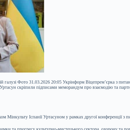
ій галузі Фото 31.03.2026 20:05 Укрінформ Віцепрем’єрка з пита
 Уртасун скріпили підписами меморандум про взаємодію та партн
ком Мінкульту Іспанії Уртасуном у рамках другої конференції з п
римки та прогресу культурно-мистецького сектора, охорону та п