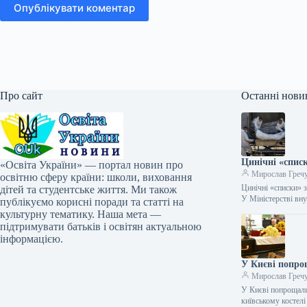
Опублікувати коментар
Про сайт
Останні нови
Цинічні «спис
«Освіта України» — портал новин про
Мирослав Греч
освітню сферу країни: школи, виховання
Цинічні «списки» 
дітей та студентське життя. Ми також
У Міністерстві вн
публікуємо корисні поради та статті на
культурну тематику. Наша мета —
підтримувати батьків і освітян актуальною
інформацією.
У Києві попро
Мирослав Греч
У Києві попрощали
київському костел