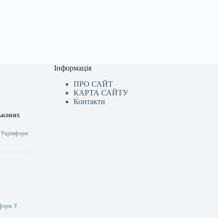
Інформація
ПРО САЙТ
КАРТА САЙТУ
Контакти
ськових
9 Укрінформ
нформ У