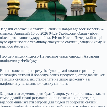
Завдяки своєчасній евакуації святині Лаври вдалося зберегти –
єпископ Авраамій 15.06.2026 04:29 Укрінформ Одразу після
цілеспрямованого удару військ РФ по Києво-Печерській лаврі
було організовано термінову евакуацію святинь, завдяки чому їх
вдалося зберегти.
Про це намісник Києво-Печерської лаври єпископ Авраамій
повідомив у Фейсбуку,
Він наголосив, що передусім було організовано термінову
евакуацію святині й богослужбових предметів, стародавніх ікон
та інших святинь, які становлять не лише
церковну, а й
національну та загальнолюдську цінність.
Завдяки злагодженим діям братії лаври, усіх причетних, а також
самовідданій праці рятувальників і пожежних підрозділів,
вдалося мінімізувати загрози для людей та зберегти святині.
Триває ліквідація наслідків атаки, здійснюється оцінка завданих