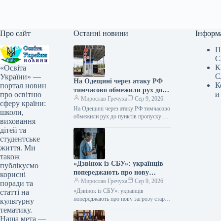
Про сайт
Останні новини
Інформ
П
С
К
«Освіта
С
України» —
На Одещині через атаку РФ
К
портал новин
тимчасово обмежили рух до
и
про освітню
пунктів пропуску на кордоні з
Мирослав Гречуха
Сер 9, 2026
сферу країни:
Молдовою
На Одещині через атаку РФ тимчасово
школи,
обмежили рух до пунктів пропуску на
виховання
кордоні з Молдовою 09.08.2026 10:35
дітей та
Укрінформ Унаслідок російських…
студентське
життя. Ми
також
«Дзвінок із СБУ»: українців
публікуємо
попереджають про нову
корисні
загрозу старої шахрайської
Мирослав Гречуха
Сер 9, 2026
поради та
схеми
«Дзвінок із СБУ»: українців
статті на
попереджають про нову загрозу старої
культурну
шахрайської схеми 09.08.2026 07:30
тематику.
Укрінформ Правоохоронці
Наша мета —