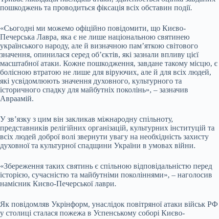
пошкоджень та проводиться фіксація всіх обставин події.
«Сьогодні ми можемо офіційно повідомити, що Києво-
Печерська Лавра, яка є не лише національною святинею
українського народу, але й визначною пам’яткою світового
значення, опинилася серед об’єктів, які зазнали впливу цієї
масштабної атаки. Кожне пошкодження, завдане такому місцю, є
болісною втратою не лише для віруючих, але й для всіх людей,
які усвідомлюють значення духовного, культурного та
історичного спадку для майбутніх поколінь», – зазначив
Авраамій.
У зв’язку з цим він закликав міжнародну спільноту,
представників релігійних організацій, культурних інституцій та
всіх людей доброї волі звернути увагу на необхідність захисту
духовної та культурної спадщини України в умовах війни.
«Збереження таких святинь є спільною відповідальністю перед
історією, сучасністю та майбутніми поколіннями», – наголосив
намісник Києво-Печерської лаври.
Як повідомляв Укрінформ, унаслідок повітряної атаки військ РФ
у столиці сталася пожежа в Успенському соборі Києво-