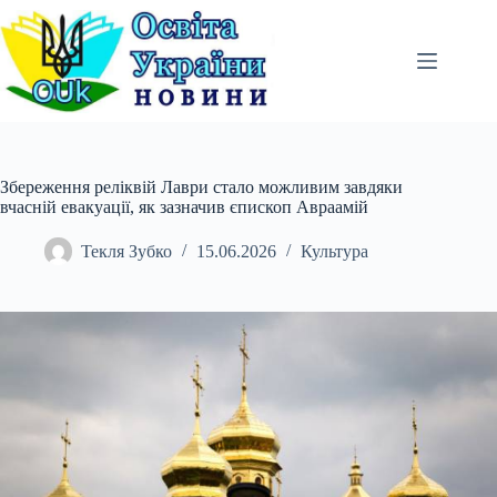
Перейти
до
вмісту
Збереження реліквій Лаври стало можливим завдяки
вчасній евакуації, як зазначив єпископ Авраамій
Текля Зубко
15.06.2026
Культура