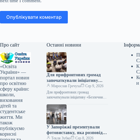
next time I comment.
Опублікувати коментар
Про сайт
Останні новини
Інформ
П
С
К
«Освіта
С
України» —
Для прифронтових громад
К
портал новин
започаткували ініціативу
и
про освітню
«Безпечний маршрут
Мирослав Гречуха
Сер 9, 2026
сферу країни:
школяра»
Для прифронтових громад
школи,
започаткували ініціативу «Безпечний
виховання
маршрут школяра» Фото 09.08.2026
дітей та
01:52 Укрінформ У прифронтових
студентське
регіонах України створюватимуть
життя. Ми
безпечні маршрути для…
також
У Запоріжжі презентували
публікуємо
фотовиставку, яка розповідає
корисні
про білоруський батальйон,
Текля Зубко
Сер 8, 2026
поради та