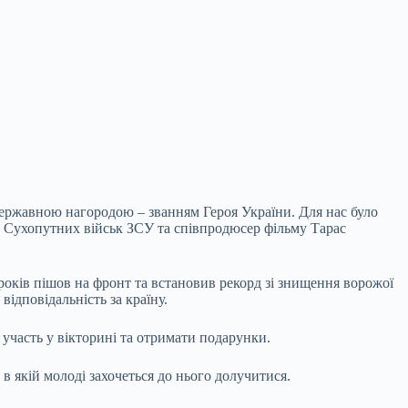
ержавною нагородою – званням Героя України. Для нас було
и Сухопутних військ ЗСУ та співпродюсер фільму Тарас
років пішов на фронт та встановив рекорд зі знищення ворожої
відповідальність за країну.
 участь у вікторині та отримати подарунки.
в якій молоді захочеться до нього долучитися.