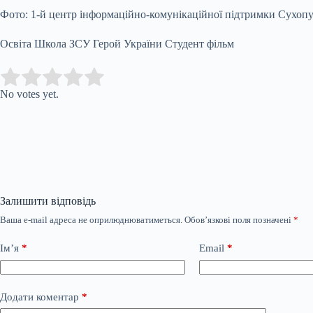
Фото: 1-й центр інформаційно-комунікаційної підтримки Сухоп
Освіта Школа ЗСУ Герой України Студент фільм
Submit Rating
Rate this item:
No votes yet.
Залишити відповідь
Ваша e-mail адреса не оприлюднюватиметься.
Обов’язкові поля позначені
*
Ім’я
*
Email
*
Додати коментар
*