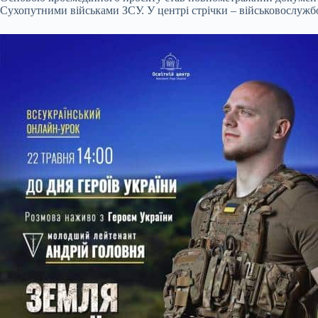
Сухопутними військами ЗСУ. У центрі стрічки – військовослужбо