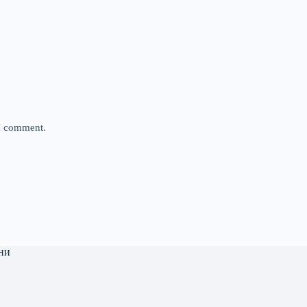
 I comment.
ни