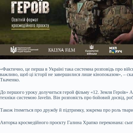
«Фактично, це перша в Україні така системна розповідь про ві
важливо, щоб ці історії не завершилися лише кінопоказом», – с
Ткаченко.
До першого уроку долучиться герой фільму «12. Земля Героїв» А
техніки системою Javelin. Він розповість про бойовий досвід, роб
Також ітиметься про дружбу й підтримку, зокрема про роль твар
Авторка кросмедійного проєкту Галина Храпко переконана: сього