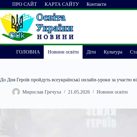
Перейти
ПРО САЙТ
КАРТА САЙТУ
Контакти
до
вмісту
ГОЛОВНА
Новини освіти
Діти
Культура
Ста
До Дня Героїв пройдуть всеукраїнські онлайн-уроки за участю в
Мирослав Гречуха
21.05.2026
Новини освіти