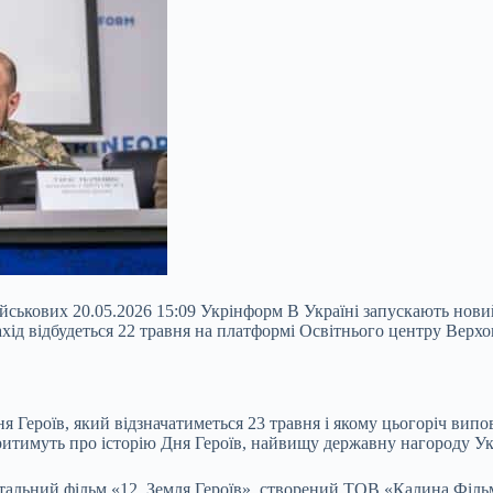
ійськових 20.05.2026 15:09 Укрінформ В Україні запускають нови
хід відбудеться 22 травня на платформі Освітнього центру Верхо
я Героїв, який відзначатиметься 23 травня і якому
цьогоріч випо
оворитимуть про історію Дня Героїв, найвищу державну нагороду У
ьний фільм «12. Земля Героїв», створений ТОВ «Калина Фільм» 