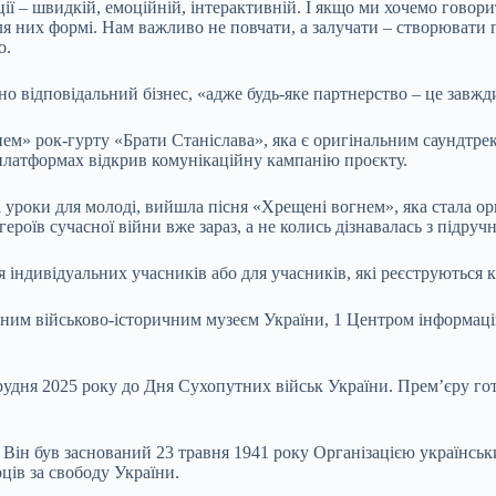
 – швидкій, емоційній, інтерактивній. І якщо ми хочемо говорити
для них формі. Нам важливо не повчати, а залучати – створювати
о.
но відповідальний бізнес, «адже будь-яке партнерство – це завжд
м» рок-гурту «Брати Станіслава», яка є оригінальним саундтреком
 платформах відкрив комунікаційну кампанію проєкту.
 уроки для молоді, вийшла пісня «Хрещені вогнем», яка стала ориг
роїв сучасної війни вже зараз, а не колись дізнавалась з підруч
 індивідуальних учасників або для учасників, які реєструються 
льним військово-історичним музеєм України, 1 Центром інформац
удня 2025 року до Дня Сухопутних військ України. Прем’єру готу
в. Він був заснований 23 травня 1941 року Організацією українсь
ців за свободу України.