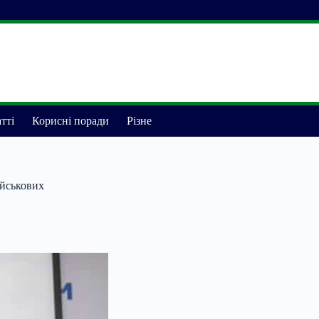
тті
Корисні поради
Різне
ійськових