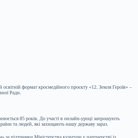
й освітній формат кросмедійного проєкту «12. Земля Героїв» –
вної Ради.
внюється 85 років. До участі в онлайн-уроці запрошують
країни та людей, які захищають нашу державу зараз.
за підтримки Міністерства культури у партнерстві із