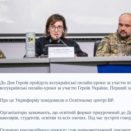
До Дня Героїв пройдуть всеукраїнські онлайн-уроки за участю в
всеукраїнські онлайн-уроки за участю Героїв України. Перший за
Про це Укрінформу повідомили в Освітньому центрі ВР.
Організатори зазначають, що освітній формат приурочений до Дн
школярів, студентів, освітян та всіх охочих. Під час зустрічі г
Основою кросмедійного проєкту став повнометражний документал