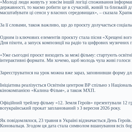
«Молоді люди живуть у зовсім іншій логіці споживання інформації
державності, то маємо робити це в сучасній, живій та близькій 
масштабувати ці сенси у власних середовищах», – сказала Храпк
За її словами, також важливо, що до проєкту долучається соціаль
Одним із ключових елементів проєкту стала пісня «Хрещені вогне
Дня піхоти, а запуск композиції на радіо та цифрових музичних
«Уже сьогодні проєкт виходить за межі фільму: стартують освітні
інтерактивні формати. Ми хочемо, щоб молодь чула живі голоси ге
Зареєструватися на урок можна вже зараз, заповнивши форму для
Ініціатива реалізується Освітнім центром ВР спільно з Націона
кінокомпанією «Калина Фільм», а також МХП.
Офіційний трейлер фільму «12. Земля Героїв» презентували 12 гр
всеукраїнський прокат запланований з 3 вересня 2026 року.
Як повідомлялося, 23 травня в Україні відзначається День Герої
Коновальця. Згодом ця дата стала символом вшанування всіх бор