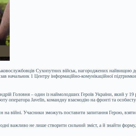
йськовослужбовців Сухопутних військ, нагороджених найвищою д
казав начальник 1 Центру інформаційно-комунікаційної підтримк
ндрій Головня – один із наймолодших Героїв України, який у 19 
оту оператора Javelin, командну взаємодію на фронті та особисту 
ин на війні. Учасники зможуть поставити запитання Герою, взяти
дні важливо не лише створити сильний зміст, а й знайти форму, 