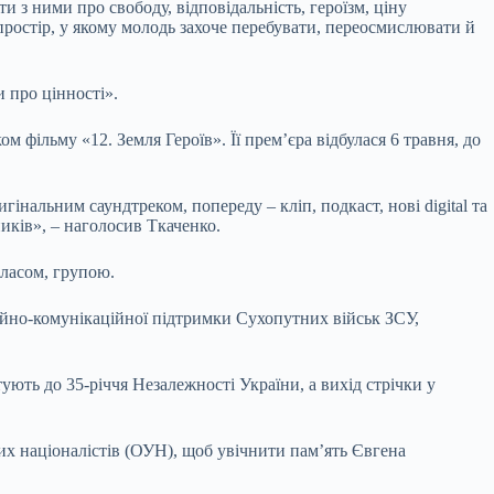
 з ними про свободу, відповідальність, героїзм, ціну
 простір, у якому молодь захоче перебувати, переосмислювати й
и про цінності».
 фільму «12. Земля Героїв». Її прем’єра відбулася 6 травня, до
інальним саундтреком, попереду – кліп, подкаст, нові digital та
ників», – наголосив Ткаченко.
класом, групою.
ійно-комунікаційної підтримки Сухопутних військ ЗСУ,
ють до 35-річчя Незалежності України, а вихід стрічки у
ких націоналістів (ОУН), щоб увічнити пам’ять Євгена