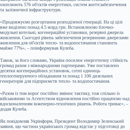
охоплюють 576 об'єктів енергетики, систем життєзабезпечення
та залізничної інфраструктури.
«Продовжуємо розгортання розподіленої генерації. На ці цілі
вже виділено понад 4.5 млрд грн. Встановлюємо блочно-
модульні котельні, когенераційні установки, резервні джерела
живлення. Сьогодні рівень забезпечення резервними джерелами
живлення для об'єктів тепло- та водопостачання становить
майже 77%», – поінформував Кулеба.
Також, за його словами, Україна посилює енергетичну стійкість
громад разом з міжнародними партнерами. Уже поставлено
десятки когенераційних установок, сотні одиниць
теплогенеруючого обладнання та понад 1 100 дизельних
генераторів для підприємств тепло- та водопостачання.
«Разом із тим ворог постійно змінює тактику, тож спільно із
військовими та Агентством відновлення постійно працюємо над
вдосконаленням інженерно-технічних рішень. Робота триває», –
додав Кулеба.
Як повідомляв Укрінформ, Президент Володимир Зеленський
заявив, що частина українських громад відстає у підготовці до