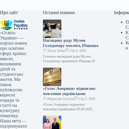
Про сайт
Останні новини
Інформ
П
С
К
«Освіта
С
України» —
Наглядову раду Музею
К
портал новин
Голодомору очолить Ющенко
и
про освітню
Текля Зубко
Сер 6, 2026
сферу країни:
Головою наглядової ради Музею
школи,
Голодомору призначено Ющенка Фото
виховання
06.08.2026 00:55 Укрінформ Керівний
дітей та
склад Національного музею
студентське
Голодомору-геноциду було
життя. Ми
сформовано, а ключові…
також
«Голос Америки» відновлює
публікуємо
мовлення українською
корисні
Мирослав Гречуха
Сер 5, 2026
поради та
«Голос Америки» відновлює
статті на
мовлення українською 05.08.2026
культурну
22:04 Укрінформ «Голос Америки»
тематику.
відновлює мовлення українською та
Наша мета —
повертає частину працівників
підтримувати
Української редакції до…