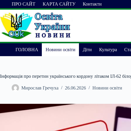
Перейти
ПРО САЙТ
КАРТА САЙТУ
Контакти
до
вмісту
ГОЛОВНА
Новини освіти
Діти
Культура
Ста
Інформація про перетин українського кордону літаком ІЛ-62 біл
Мирослав Гречуха
26.06.2026
Новини освіти