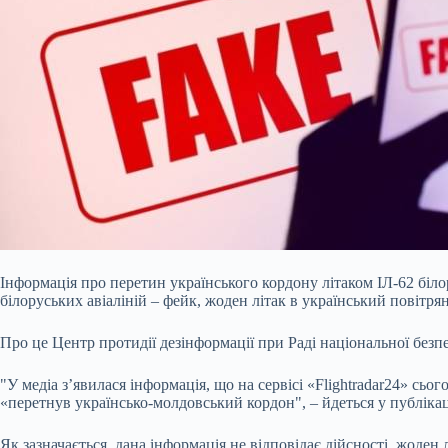
Інформація про перетин українського кордону літаком ІЛ-62 біл
білоруських авіаліній – фейк, жоден літак в український повітрян
Про це Центр протидії дезінформації при Раді національної безп
"У медіа зʼявилася інформація, що на сервісі «Flightradar24» сьо
«перетнув українсько-молдовський кордон", – йдеться у публікац
Як зазначається, дана інформація не відповідає дійсності, жоден