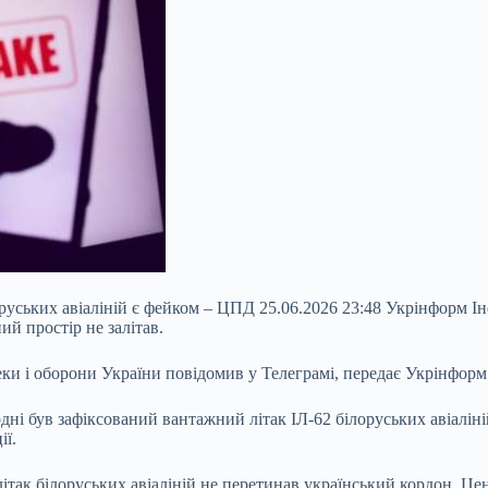
оруських авіаліній є фейком – ЦПД 25.06.2026 23:48 Укрінформ І
ий простір не залітав.
еки і оборони України повідомив у Телеграмі, передає Укрінформ
годні був зафіксований
вантажний літак ІЛ-62 білоруських авіаліній
ії.
 літак білоруських авіаліній не перетинав український кордон. Ц