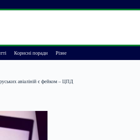
тті
Корисні поради
Різне
оруських авіаліній є фейком – ЦПД