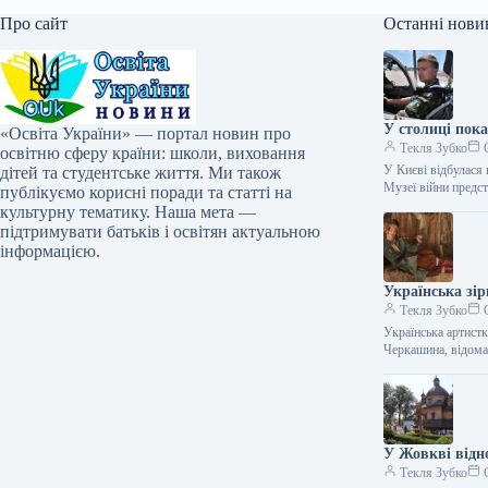
Про сайт
Останні нови
У столиці пок
«Освіта України» — портал новин про
Текля Зубко
С
освітню сферу країни: школи, виховання
У Києві відбулася
дітей та студентське життя. Ми також
Музеї війни предс
публікуємо корисні поради та статті на
культурну тематику. Наша мета —
підтримувати батьків і освітян актуальною
інформацією.
Українська зір
Текля Зубко
С
Українська артистк
Черкашина, відома
У Жовкві від
Текля Зубко
С