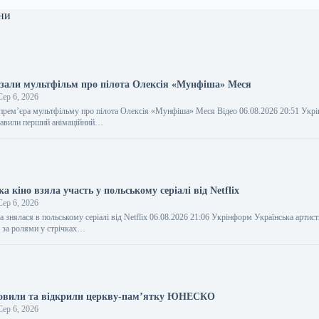
ни
азали мультфільм про пілота Олексія «Мунфіша» Меся
ер 6, 2026
 прем’єра мультфільму про пілота Олексія «Мунфіша» Меся Відео 06.08.2026 20:51 Укр
тавили перший анімаційний…
ка кіно взяла участь у польському серіалі від Netflix
ер 6, 2026
а знялася в польському серіалі від Netflix 06.08.2026 21:06 Укрінформ Українська артис
 за ролями у стрічках…
новили та відкрили церкву-пам’ятку ЮНЕСКО
ер 6, 2026