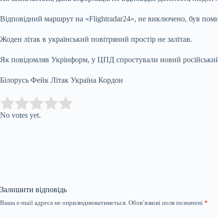
Відповідний маршрут на «Flightradar24», не виключено, був по
Жоден літак в український повітряний простір не залітав.
Як повідомляв Укрінформ, у ЦПД спростували новий російський 
Білорусь Фейк Літак Україна Кордон
Submit Rating
Rate this item:
No votes yet.
Залишити відповідь
Ваша e-mail адреса не оприлюднюватиметься.
Обов’язкові поля позначені
*