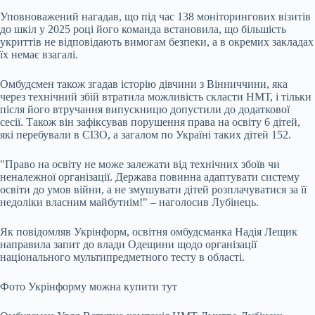
Уповноважений нагадав, що під час 138 моніторингових візитів
до шкіл у 2025 році його команда встановила, що більшість
укриттів не відповідають вимогам безпеки, а в окремих закладах
їх немає взагалі.
Омбудсмен також згадав історію дівчини з Вінниччини, яка
через технічний збій втратила можливість скласти НМТ, і тільки
після його втручання випускницю допустили до додаткової
сесії. Також він зафіксував порушення права на освіту 6 дітей,
які перебували в СІЗО, а загалом по Україні таких дітей 152.
"Право на освіту не може залежати від технічних збоїв чи
неналежної організації. Держава повинна адаптувати систему
освіти до умов війни, а не змушувати дітей розплачуватися за її
недоліки власним майбутнім!" – наголосив Лубінець.
Як повідомляв Укрінформ, освітня омбудсманка Надія Лещик
направила запит до влади Одещини щодо організації
національного мультипредметного тесту в області.
Фото Укрінформу можна купити тут