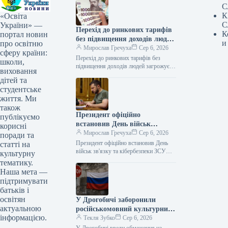
С
К
«Освіта
С
України» —
Перехід до ринкових тарифів
К
портал новин
без підвищення доходів людей
и
про освітню
загрожує «комунальним
Мирослав Гречуха
Сер 6, 2026
сферу країни:
апокаліпсисом» – депутат
Перехід до ринкових тарифів без
школи,
підвищення доходів людей загрожує
виховання
«комунальним апокаліпсисом» –
дітей та
депутат Ексклюзив 06.08.2026 17:09
студентське
Укрінформ Поступовий перехід до…
життя. Ми
також
Президент офіційно
публікуємо
встановив День військ
корисні
зв’язку та кібербезпеки ЗСУ
Мирослав Гречуха
Сер 6, 2026
поради та
Президент офіційно встановив День
статті на
військ зв'язку та кібербезпеки ЗСУ
культурну
Указ 06.08.2026 17:45 Укрінформ
тематику.
Президент Володимир Зеленський
Наша мета —
підписав указ про "День…
підтримувати
батьків і
освітян
У Дрогобичі заборонили
актуальною
російськомовний культурний
інформацією.
продукт
Текля Зубко
Сер 6, 2026