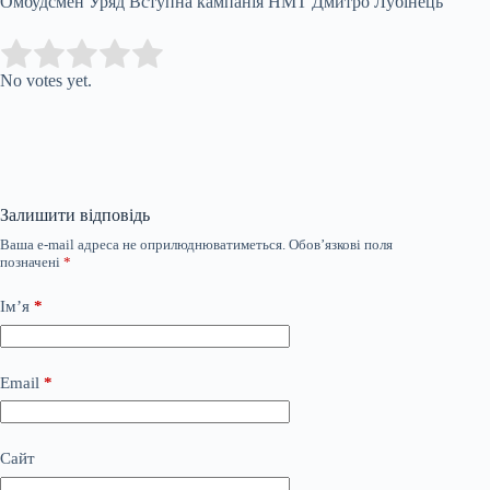
Омбудсмен Уряд Вступна кампанія НМТ Дмитро Лубінець
Submit Rating
Rate this item:
No votes yet.
Залишити відповідь
Ваша e-mail адреса не оприлюднюватиметься.
Обов’язкові поля
позначені
*
Ім’я
*
Email
*
Сайт