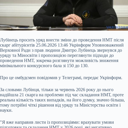
Лубінець просить уряд внести зміни до проведення НМТ після
скарг абітурієнтів 25.06.2026 13:46 Укрінформ Уповноважений
Верховної Ради з прав людини Дмитро Лубінець звернувся до
уряду та Міносвіти і пропозицією переглянути підходи до
проведення НМТ, зокрема розглянути можливість зниження
мінімального конкурсного бала зі 150 до 130.
Про це омбудсмен повідомив у Телеграмі, передає Укрінформ.
За словами Лубінця, тільки за червень 2026 року до нього
надійшла 21 скарга на проблеми під час складання
НМТ, проте
реальна кількість таких випадків, на його думку, значно більша,
тому потрібні чіткі рішення від уряду та Міністерства освіти і
науки.
"Я вже направив листи із пропозиціями: врахувати умови
підготовки та складання НМТ у 2026 році, які негативно