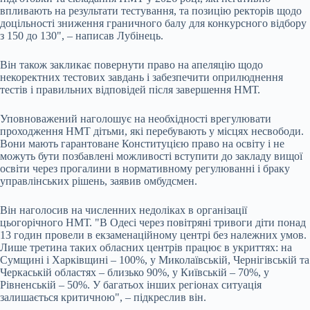
впливають на результати тестування, та позицію ректорів щодо
доцільності зниження граничного балу для конкурсного відбору
з 150 до 130", – написав Лубінець.
Він також закликає повернути право на апеляцію щодо
некоректних тестових завдань і забезпечити оприлюднення
тестів і правильних відповідей після завершення НМТ.
Уповноважений наголошує на необхідності врегулювати
проходження НМТ дітьми, які перебувають у місцях несвободи.
Вони мають гарантоване Конституцією право на освіту і не
можуть бути позбавлені можливості вступити до закладу вищої
освіти через прогалини в нормативному регулюванні і браку
управлінських рішень, заявив омбудсмен.
Він наголосив на численних недоліках в організації
цьогорічного НМТ. "В Одесі через повітряні тривоги діти понад
13 годин провели в екзаменаційному центрі без належних умов.
Лише третина таких обласних центрів працює в укриттях: на
Сумщині і Харківщині – 100%, у Миколаївській, Чернігівській та
Черкаській областях – близько 90%, у Київській – 70%, у
Рівненській – 50%. У багатьох інших регіонах ситуація
залишається критичною", – підкреслив він.