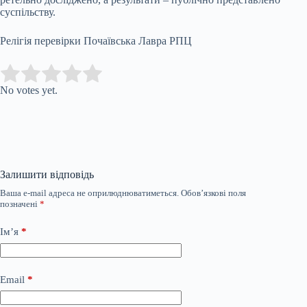
суспільству.
Релігія перевірки Почаївська Лавра РПЦ
Submit Rating
Rate this item:
No votes yet.
Залишити відповідь
Ваша e-mail адреса не оприлюднюватиметься.
Обов’язкові поля
позначені
*
Ім’я
*
Email
*