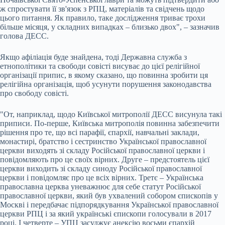
ж спростувати її зв'язок з РПЦ, матеріалів та свідчень щодо
цього питання. Як правило, таке дослідження триває трохи
більше місяця, у складних випадках – близько двох", – зазначив
голова ДЕСС.
Якщо афіліація буде знайдена, тоді Державна служба з
етнополітики та свободи совісті висуває до цієї релігійної
організації припис, в якому сказано, що повинна зробити ця
релігійна організація, щоб усунути порушення законодавства
про свободу совісті.
"От, наприклад, щодо Київської митрополії ДЕСС висунула такі
приписи. По-перше, Київська митрополія повинна забезпечити
рішення про те, що всі парафії, єпархії, навчальні заклади,
монастирі, братство і сестринство Української православної
церкви виходять зі складу Російської православної церкви і
повідомляють про це своїх вірних. Друге – предстоятель цієї
церкви виходить зі складу синоду Російської православної
церкви і повідомляє про це всіх вірних. Третє – Українська
православна церква уневажнює для себе статут Російської
православної церкви, який був ухвалений собором єпископів у
Москві і передбачає підпорядкування Української православної
церкви РПЦ і за який українські єпископи голосували в 2017
році. І четверте – УПЦ засуджує анексію восьми єпархій