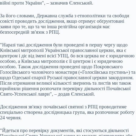
війні проти України", – зазначив Єленський.
За його словами, Державна служба з етнополітики та свободи
совісті проводить дослідження, якщо отримує обґрунтовані
заяви про те, що та чи інша релігійна організація має
безпосередній зв'язок з РПЦ.
"Наразі такі дослідження були проведені в першу чергу щодо
Київської митрополії Української православної церкви, яка є
центром і діє від імені всієї УПЦ, бо вся церква не є юридичною
особою, а Київська митрополія є її центром і є юридичною
особою. Також дослідження проведені щодо Покровського
Голосіївського чоловічого монастиря («Голосіївська пустинь») та
щодо Одеської єпархії Руської православної церкви закордоном.
Після отримання великої кількості звернень та листів ми також
прийняли рішення розпочати перевірку діяльності Почаївської
Свято-Успенської лаври", – додав Єленський.
Дослідження зв'язку почаївської святині з РПЦ проводитиме
спеціально створена дослідницька група, яка розпочинає роботу
24 червня.
"Йдеться про перевірку документів, які стосуються діяльності
Почаївської Свято-Успенської лаври та можуть підтвердити або