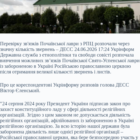
Перевірку зв'язків Почаївської лаври з РПЦ розпочали через
значну кількість звернень – ДЕСС 24.06.2026 17:24 Укрінформ
Державна служба з етнополітики та свободи совісті розпочала
вивчення можливих зв’язків Почаївської Свято-Успенської лаври
із забороненою в Україні Російською православною церквою
після отримання великої кількості звернень і листів.
Про це кореспондентові Укрінформу розповів голова ДЕСС
Віктор Єленський.
"24 серпня 2024 року Президент України підписав закон про
захист конституційного ладу у сфері діяльності релігійних
організацій. Згідно з цим законом не допускається діяльність
релігійних організацій, афілійованих із забороненою в Україні
релігійною організацією. За всю історію нашої держави була
заборонена діяльність лише однієї релігійної організації –
Російської православної церкви, яка бере безпосередню участь у