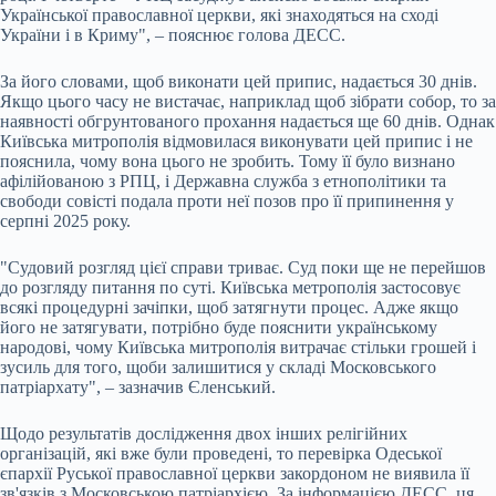
Української православної церкви, які знаходяться на сході
України і в Криму", – пояснює голова ДЕСС.
За його словами, щоб виконати цей припис, надається 30 днів.
Якщо цього часу не вистачає, наприклад щоб зібрати собор, то за
наявності обгрунтованого прохання надається ще 60 днів. Однак
Київська митрополія відмовилася виконувати цей припис і не
пояснила, чому вона цього не зробить. Тому її було визнано
афілійованою з РПЦ, і Державна служба з етнополітики та
свободи совісті подала проти неї позов про її припинення у
серпні 2025 року.
"Судовий розгляд цієї справи триває. Суд поки ще не перейшов
до розгляду питання по суті. Київська метрополія застосовує
всякі процедурні зачіпки, щоб затягнути процес. Адже якщо
його не затягувати, потрібно буде пояснити українському
народові, чому Київська митрополія витрачає стільки грошей і
зусиль для того, щоби залишитися у складі Московського
патріархату", – зазначив Єленський.
Щодо результатів дослідження двох інших релігійних
організацій, які вже були проведені, то перевірка Одеської
єпархії Руської православної церкви закордоном не виявила її
зв'язків з Московською патріархією. За інформацією ДЕСС, ця