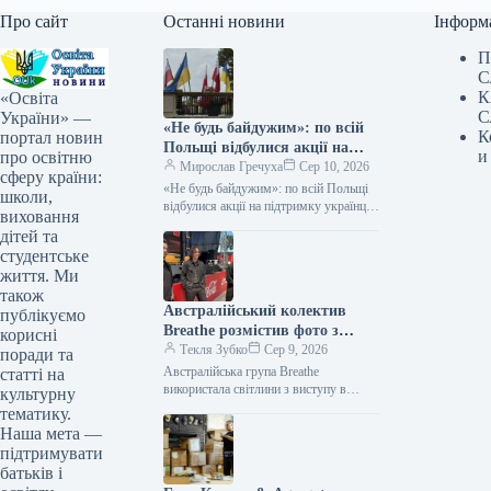
Про сайт
Останні новини
Інформ
П
С
К
«Освіта
С
України» —
«Не будь байдужим»: по всій
К
портал новин
Польщі відбулися акції на
и
про освітню
підтримку українців
Мирослав Гречуха
Сер 10, 2026
сферу країни:
«Не будь байдужим»: по всій Польщі
школи,
відбулися акції на підтримку українців
виховання
09.08.2026 23:22 Укрінформ У 22
дітей та
містах Польщі під гаслом…
студентське
життя. Ми
також
Австралійський колектив
публікуємо
Breathe розмістив фото з
корисні
київського виступу на
Текля Зубко
Сер 9, 2026
поради та
обкладинці платівки
Австралійська група Breathe
статті на
використала світлини з виступу в
культурну
Києві для обкладинки платівки
тематику.
09.08.2026 16:40 Укрінформ
Наша мета —
Австралійський гурт Breathe зробив
підтримувати
обкладинкою…
батьків і