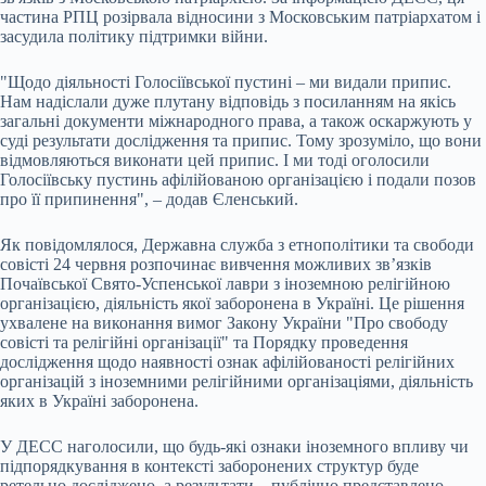
частина РПЦ розірвала відносини з Московським патріархатом і
засудила політику підтримки війни.
"Щодо діяльності Голосіївської пустині – ми видали припис.
Нам надіслали дуже плутану відповідь з посиланням на якісь
загальні документи міжнародного права, а також оскаржують у
суді результати дослідження та припис. Тому зрозуміло, що вони
відмовляються виконати цей припис. І ми тоді оголосили
Голосіївську пустинь афілійованою організацією і подали позов
про її припинення", – додав Єленський.
Як повідомлялося, Державна служба з етнополітики та свободи
совісті 24 червня розпочинає вивчення можливих зв’язків
Почаївської Свято-Успенської лаври з іноземною релігійною
організацією, діяльність якої заборонена в Україні. Це рішення
ухвалене на виконання вимог Закону України "Про свободу
совісті та релігійні організації" та Порядку проведення
дослідження щодо наявності ознак афілійованості релігійних
організацій з іноземними релігійними організаціями, діяльність
яких в Україні заборонена.
У ДЕСС наголосили, що будь-які ознаки іноземного впливу чи
підпорядкування в контексті заборонених структур буде
ретельно досліджено, а результати – публічно представлено