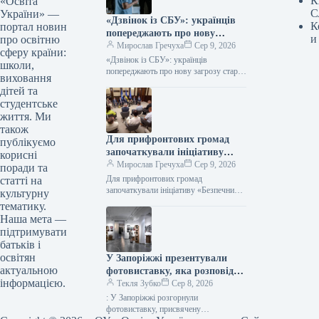
К
«Освіта
С
України» —
«Дзвінок із СБУ»: українців
К
портал новин
попереджають про нову
и
про освітню
загрозу старої шахрайської
Мирослав Гречуха
Сер 9, 2026
сферу країни:
схеми
«Дзвінок із СБУ»: українців
школи,
попереджають про нову загрозу старої
виховання
шахрайської схеми 09.08.2026 07:30
дітей та
Укрінформ Правоохоронці
студентське
попереджають про шахраїв, які
життя. Ми
телефонують…
також
Для прифронтових громад
публікуємо
започаткували ініціативу
корисні
«Безпечний маршрут
Мирослав Гречуха
Сер 9, 2026
поради та
школяра»
Для прифронтових громад
статті на
започаткували ініціативу «Безпечний
культурну
маршрут школяра» Фото 09.08.2026
тематику.
01:52 Укрінформ У прифронтових
Наша мета —
регіонах України створюватимуть
підтримувати
безпечні маршрути для…
батьків і
освітян
У Запоріжжі презентували
актуальною
фотовиставку, яка розповідає
інформацією.
про білоруський батальйон,
Текля Зубко
Сер 8, 2026
що захищає Україну.
: У Запоріжжі розгорнули
фотовиставку, присвячену