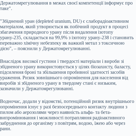
Держатомрегулювання в межах своєї компетенції інформує про
таке".
"Збіднений уран (depleted uranium, DU) є слаборадіоактивним
матеріалом, який утворюється як побічний продукт в процесі
збагачення природного урану після видалення ізотопу
урану-235, складається на 99,9% з ізотопу урану-238 і становить
переважно хімічну небезпеку як важкий метал з токсичною
дією", – пояснили у Держатомрегулюванні.
Внаслідок високої густини і твердості матеріали і вироби зі
збідненого урану використовується у цілях біозахисту, баласту,
підсилення броні та збільшення пробивної здатності засобів
ураження. Ризик зовнішнього опромінення для населення від
виробів зі збідненого урану в твердому стані є низьким,
зазначили у Держатомрегулюванні.
Водночас, додали у відомстві, потенційний ризик внутрішнього
опромінення існує у разі безпосереднього контакту людини з
пилом або аерозолями через наявність альфа- та бета-
випромінювання і можливості потрапляння радіоактивного
забруднення до організму з повітрям, водою, їжею або через
рани.