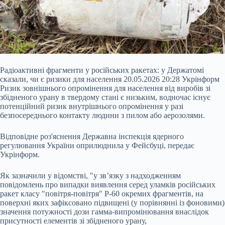
Радіоактивні фрагменти у російських ракетах: у Держатомі
сказали, чи є ризики для населення 20.05.2026 20:28 Укрінформ
Ризик зовнішнього опромінення для населення від виробів зі
збідненого урану в твердому стані є низьким, водночас існує
потенційний ризик внутрішнього опромінення у разі
безпосереднього контакту людини з пилом або аерозолями.
Відповідне роз'яснення Державна інспекція ядерного
регулювання України оприлюднила у Фейсбуці, передає
Укрінформ.
Як зазначили у відомстві, "у
зв’язку з надходженням
повідомлень про випадки виявлення серед уламків російських
ракет класу "повітря-повітря" Р-60 окремих фрагментів, на
поверхні яких зафіксовано підвищені (у порівнянні із фоновими)
значення потужності дози гамма-випромінювання внаслідок
присутності елементів зі збідненого урану,