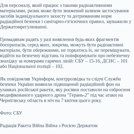
Для персоналу, який працює з такими радіоактивними
матеріалами, ризик може бути знижений шляхом застосування
засобів індивідуального захисту та дотриманням норм
радіаційної безпеки і санітарно-гігієнічних правил, зауважили у
Держатомрегулюванні.
Громадянам радять у разі виявлення будь-яких фрагментів
боєприпасів, серед яких, зокрема, можуть бути радіоактивні
матеріали, бути обережними, не торкатись їх, не переміщувати,
відійти на безпечну відстань та поінформувати про небезпечну
знахідку за номерами гарячих ліній: СБУ – 15-16, ДСНС – 101
або Національної поліції – 102.
Як повідомляв Укрінформ, контррозвідка та слідчі Служби
безпеки України виявили підвищений радіаційний фон на
уламках російської ракети, яку росіяни поставили на озброєння
модифікованого ударного дрона "Герань-2" під час атаки на
Чернігівську область в ніч на 7 квітня цього року.
Фото: СБУ
Радіація Ракета Війна Війна з Росією Держатом