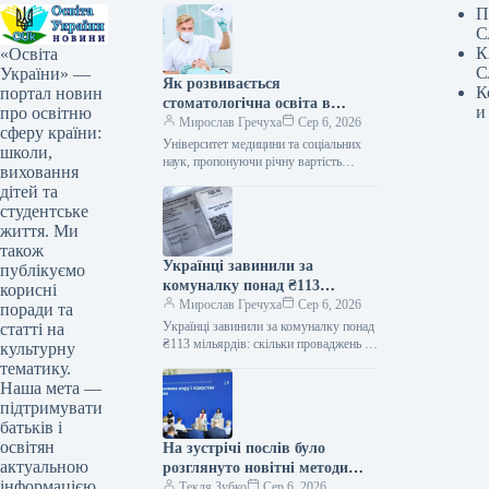
П
С
К
«Освіта
С
України» —
Як розвивається
К
портал новин
стоматологічна освіта в
и
про освітню
Україні: чи завжди вища
Мирослав Гречуха
Сер 6, 2026
сферу країни:
вартість означає вищу якість?
Університет медицини та соціальних
школи,
наук, пропонуючи річну вартість
виховання
навчання 55 тисяч гривень, увійшов до
дітей та
п’ятірки навчальних закладів з
студентське
найнижчою платою…
життя. Ми
також
Українці завинили за
публікуємо
комуналку понад ₴113
корисні
мільярдів: скільки
Мирослав Гречуха
Сер 6, 2026
поради та
проваджень у реєстрі
Українці завинили за комуналку понад
статті на
боржників
₴113 мільярдів: скільки проваджень у
культурну
реєстрі боржників Ексклюзив
тематику.
06.08.2026 14:11 Укрінформ
Наша мета —
Заборгованість українців за житлово-
підтримувати
комунальні…
батьків і
освітян
На зустрічі послів було
актуальною
розглянуто новітні методи
інформацією.
культурної дипломатії
Текля Зубко
Сер 6, 2026