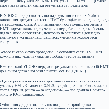
персональному кабінеті. Крім того, учасники та учасниці мають
змогу завантажити картки результатів за предметами.
В УЦОЯО підкреслюють, що нарахування тестових балів за
виконання предметних тестів НМТ було здійснено відповідно до
затверджених схем. А для визначення остаточних результатів
НМТ нормативними документами передбачено окремий етап,
під час якого обробляють, повторно перевіряють і докладно
аналізують усі надані відповіді всіх учасників кожної сесії
тестування.
Усього цьогоріч було проведено 17 основних сесій НМТ. Для
кожної з них уклали унікальну добірку тестових завдань.
Вже сьогодні УЦОЯО передасть результати основних сесій НМТ
до Єдиної державної бази з питань освіти (ЄДЕБО).
«Цього року маємо суттєве зростання кількості тих, хто взяв
участь у НМТ. Загалом це 324 284 українці. З них 95% складали
тест в Україні, решта — за кордоном», — повідомила Прем’єр-
міністр Юлія Свириденко.
Очільниця уряду зазначила, що попри повітряні тривоги,
потребу гарантувати безпеку учасників і організаторів та