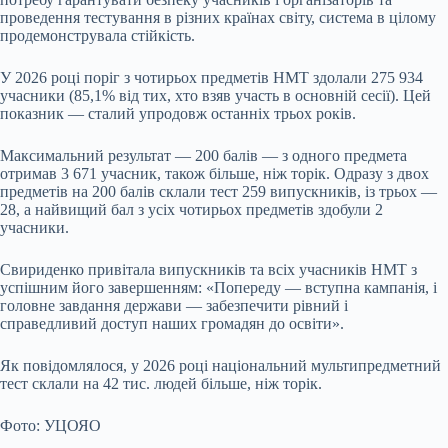
проведення тестування в різних країнах світу, система в цілому
продемонструвала стійкість.
У 2026 році поріг з чотирьох предметів НМТ здолали 275 934
учасники (85,1% від тих, хто взяв участь в основній сесії). Цей
показник — сталий упродовж останніх трьох років.
Максимальний результат — 200 балів — з одного предмета
отримав 3 671 учасник, також більше, ніж торік. Одразу з двох
предметів на 200 балів склали тест 259 випускників, із трьох —
28, а найвищий бал з усіх чотирьох предметів здобули 2
учасники.
Свириденко привітала випускників та всіх учасників НМТ з
успішним його завершенням: «Попереду — вступна кампанія, і
головне завдання держави — забезпечити рівний і
справедливий доступ наших громадян до освіти».
Як повідомлялося, у 2026 році національний мультипредметний
тест склали на 42 тис. людей більше, ніж торік.
Фото: УЦОЯО