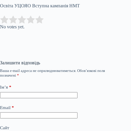
Освіта УЦОЯО Вступна кампанія НМТ
Submit Rating
Rate this item:
No votes yet.
Залишити відповідь
Ваша e-mail адреса не оприлюднюватиметься.
Обов’язкові поля
позначені
*
Ім’я
*
Email
*
Сайт