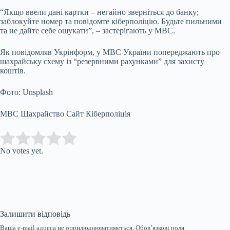
“Якщо ввели дані картки – негайно зверніться до банку;
заблокуйте номер та повідомте кіберполіцію. Будьте пильними
та не дайте себе ошукати”, – застерігають у МВС.
Як повідомляв Укрінформ, у МВС України попереджають про
шахрайську схему із “резервними рахунками” для захисту
коштів.
Фото: Unsplash
МВС Шахрайство Сайт Кіберполіція
Submit Rating
Rate this item:
No votes yet.
Залишити відповідь
Ваша e-mail адреса не оприлюднюватиметься.
Обов’язкові поля