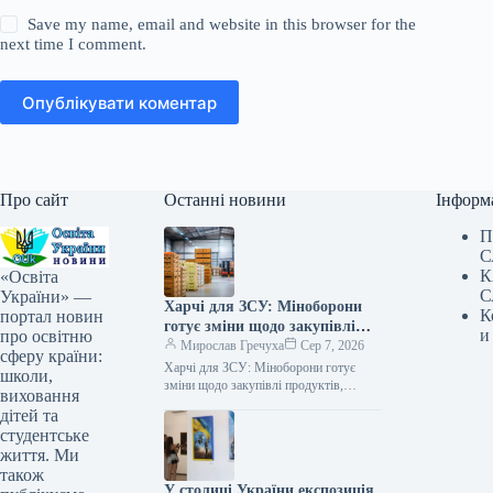
Save my name, email and website in this browser for the
next time I comment.
Опублікувати коментар
Про сайт
Останні новини
Інформ
П
С
К
«Освіта
С
України» —
Харчі для ЗСУ: Міноборони
К
портал новин
готує зміни щодо закупівлі
и
про освітню
продуктів, логістики та
Мирослав Гречуха
Сер 7, 2026
сферу країни:
контролю якості
Харчі для ЗСУ: Міноборони готує
школи,
зміни щодо закупівлі продуктів,
виховання
логістики та контролю якості
дітей та
07.08.2026 19:00 Укрінформ
студентське
Міністерство оборони України та…
життя. Ми
також
У столиці України експозиція,