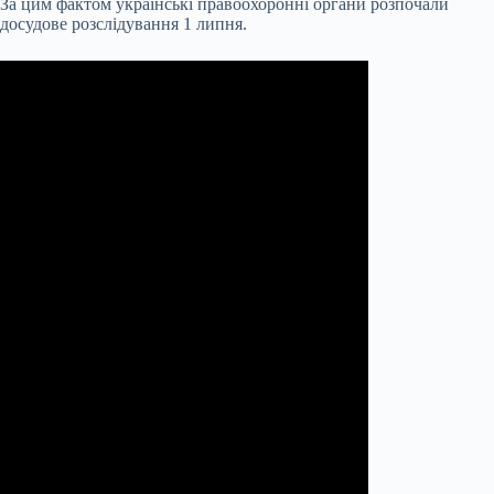
За цим фактом українські правоохоронні органи розпочали
досудове розслідування 1 липня.