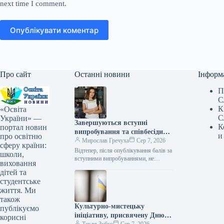
next time I comment.
Опублікувати коментар
Про сайт
Останні новини
Інформ
П
С
К
«Освіта
С
України» —
Завершуються вступні
К
портал новин
випробування та співбесіди
и
про освітню
для абітурієнтів коледжів, які
Мирослав Гречуха
Сер 7, 2026
сферу країни:
вступають після 11 класу.
Відтепер, після опублікування балів за
школи,
вступними випробуваннями, не
виховання
пізніше 12:00 10 серпня, будуть
дітей та
сформовані списки претендентів на
студентське
бюджетні місця. Вступна…
життя. Ми
також
Культурно-мистецьку
публікуємо
ініціативу, присвячену Дню
корисні