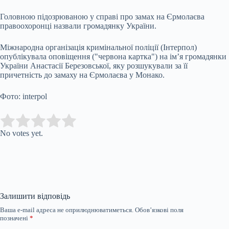
Головною підозрюваною у справі про замах на Єрмолаєва
правоохоронці назвали громадянку України.
Міжнародна організація кримінальної поліції (Інтерпол)
опублікувала оповіщення ("червона картка") на ім’я громадянки
України Анастасії Березовської, яку розшукували за її
причетність до замаху на Єрмолаєва у Монако.
Фото: interpol
Submit Rating
Rate this item:
No votes yet.
Залишити відповідь
Ваша e-mail адреса не оприлюднюватиметься.
Обов’язкові поля
позначені
*