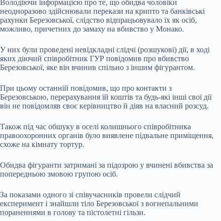
Володіючи інформацією про те, що обидва чоловіки
неодноразово здійснювали перекази на крипто та банківські
рахунки Березовської, слідство відпрацьовувало їх як осіб,
можливо, причетних до замаху на вбивство у Монако.
У них були проведені невідкладні слідчі (розшукові) дії, в ході
яких діючий співробітник ГУР повідомив про вбивство
Березовської, яке він вчинив спільно з іншим фігурантом.
При цьому останній повідомив, що про контакти з
Березовською, перерахування їй коштів та будь-які інші свої дії
він не повідомляв своє керівництво й діяв на власний розсуд.
Також під час обшуку в оселі колишнього співробітника
правоохоронних органів було виявлене підвальне приміщення,
схоже на кімнату тортур.
Обидва фігуранти затримані за підозрою у вчинені вбивства за
попередньою змовою групою осіб.
За показами одного зі співучасників провели слідчий
експеримент і знайшли тіло Березовської з вогнепальними
пораненнями в голову та пістолетні гільзи.