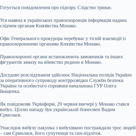
Готується повідомлення про підозру. Слідство триває.
Уся наявна в українських правоохоронців інформація надана
слідчим органам Князівства Монако.
Офіс Генерального прокурора перебуває у тісній взаємодії із
правоохоронними органами Князівства Монако.
Правоохоронні органи встановлюють замовників та інших
фігурантів замаху на вбивство родини в Монако.
Досудове розслідування здійснює Національна поліція України
за оперативного супроводу контррозвідки Служби безпеки
України та особистого сприяння начальника ГУР Олега
Іващенка.
Як повідомляв Укрінформ, 29 червня ввечері у Монако стався
вибух. Ціллю нападу був український бізнесмен Вадим
Єрмолаєв.
Унаслідок вибуху пакунка з вибухівкою постраждали троє людей
– сам Єрмолаєв, його супутниця та син-підліток.