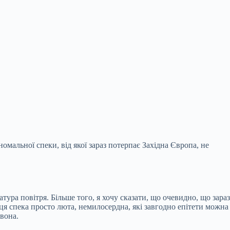
омальної спеки, від якої зараз потерпає Західна Європа, не
атура повітря. Більше того, я
хочу сказати, що очевидно, що зараз
 оця спека просто люта, немилосердна, які завгодно епітети можна
 вона.