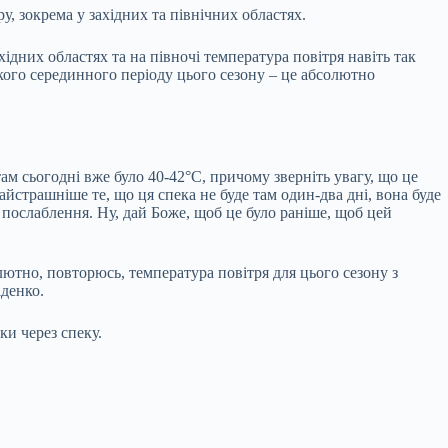
 зокрема у західних та північних областях.
ідних областях та на півночі температура повітря навіть так
такого серединного періоду цього сезону – це абсолютно
там сьогодні вже було 40-42°С, причому зверніть увагу, що це
айстрашніше те, що ця спека не буде там один-два дні, вона буде
ь послаблення. Ну, дай Боже, щоб це було раніше, щоб цей
олютно, повторюсь, температура повітря для цього сезону з
іденко.
ки через спеку.