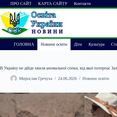
Перейти
ПРО САЙТ
КАРТА САЙТУ
Контакти
до
вмісту
ГОЛОВНА
Новини освіти
Діти
Культура
Ста
В Україну не дійде хвиля аномальної спеки, від якої потерпає З
Мирослав Гречуха
24.06.2026
Новини освіти