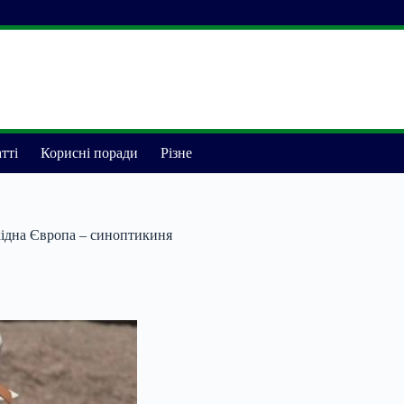
тті
Корисні поради
Різне
ахідна Європа – синоптикиня