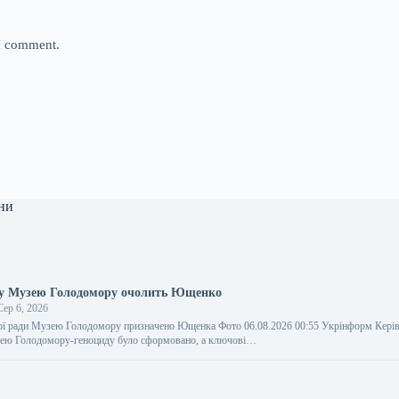
 I comment.
ни
ду Музею Голодомору очолить Ющенко
ер 6, 2026
ої ради Музею Голодомору призначено Ющенка Фото 06.08.2026 00:55 Укрінформ Керів
зею Голодомору-геноциду було сформовано, а ключові…