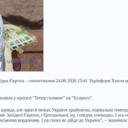
ахідна Європа – синоптикиня 24.06.2026 13:41 Укрінформ Хвиля ан
овіла у проєкті "Тепер головне" на "Еспресо".
це правда, але зараз в межах України прийнятна, нормальна темпер
їн Західної Європи, і Центральної, ну, і півдня, очевидно. І ось
нськими кордонами. І ця спека не дійде до України", – зазначила