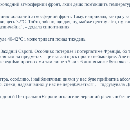
холодний атмосферний фронт, який дещо пом'якшить температуру,
тинає холодний атмосферний фронт. Тому, наприклад, завтра у зах
о, десь 32°С. Тобто, звісно, що для, ну, майже центру літа, ну, 
адзвичайна", – додала синоптикиня.
нула 40-42°С і може тривати понад тиждень.
в Західній Європі. Особливо потерпає і потерпатиме Франція, бо 
ання там на предметах – це взагалі щось просто неймовірне. Але н
попередніми прогнозами там лише з 5 чи з 6 липня може бути якес
 завтра, особливо, і найближчими днями у нас буде прийнятна абс
 спеки, надзвичайної у нас не передбачається", – підсумувала Д
ахідної й Центральної Європи оголосили червоний рівень небезпе