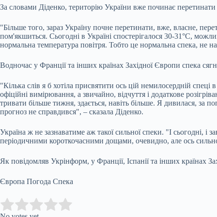
За словами Діденко, територію України вже починає перетинати 
"Більше того, зараз Україну почне перетинати, вже, власне, пере
пом'якшиться. Сьогодні в Україні спостерігалося 30-31°С, можлив
нормальна температура повітря. Тобто це нормальна спека, не н
Водночас у Франції та інших країнах Західної Європи спека сяг
"Кілька слів я б хотіла присвятити ось цій немилосердній спеці 
офіційні вимірювання, а звичайно, відчуття і додаткове розігрів
тривати більше тижня, здається, навіть більше. Я дивилася, за 
прогноз не справдився", – сказала Діденко.
Україна ж не зазнаватиме аж такої сильної спеки. "І сьогодні, і
періодичними короткочасними дощами, очевидно, але ось сильної
Як повідомляв Укрінформ, у Франції, Іспанії та інших країнах З
Європа Погода Спека
Submit Rating
Rate this item:
No votes yet.