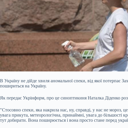
В Україну не дійде хвиля аномальної спеки, від якої потерпає З
пошириться на Україну.
Як передає Укрінформ, про це синоптикиня Наталка Діденко розп
"Cтосовно спеки, яка накрила нас, ну, справді, у нас не мороз, 
увага прикута, метеорологічна, принаймні, увага до більшості кра
тут добирати. Вона поширюється і вона просто стане перед украї