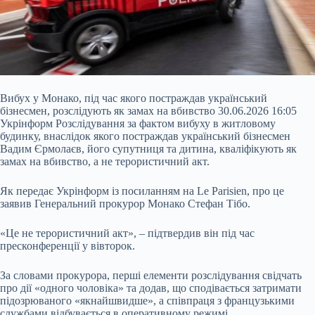
Вибух у Монако, під час якого постраждав український
бізнесмен, розслідують як замах на вбивство 30.06.2026 16:05
Укрінформ Розслідування за фактом вибуху в житловому
будинку, внаслідок якого постраждав український бізнесмен
Вадим Єрмолаєв, його супутниця та дитина, кваліфікують як
замах на вбивство, а не терористичний акт.
Як передає Укрінформ із посиланням на Le Parisien, про це
заявив Генеральний прокурор Монако Стефан Тібо.
«Це не терористичний акт», – підтвердив він під час
пресконференції у вівторок.
За словами прокурора, перші елементи розслідування свідчать
про дії «одного чоловіка» та додав, що сподівається затримати
підозрюваного «якнайшвидше», а співпраця з французькими
службами відбувається в оперативному режимі.