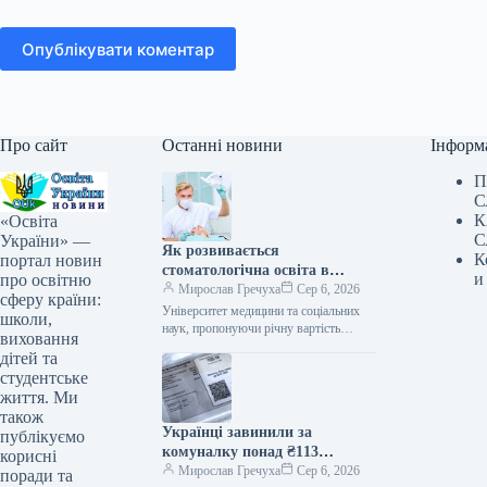
Опублікувати коментар
Про сайт
Останні новини
Інформ
П
С
К
«Освіта
С
України» —
Як розвивається
К
портал новин
стоматологічна освіта в
и
про освітню
Україні: чи завжди вища
Мирослав Гречуха
Сер 6, 2026
сферу країни:
вартість означає вищу якість?
Університет медицини та соціальних
школи,
наук, пропонуючи річну вартість
виховання
навчання 55 тисяч гривень, увійшов до
дітей та
п’ятірки навчальних закладів з
студентське
найнижчою платою…
життя. Ми
також
Українці завинили за
публікуємо
комуналку понад ₴113
корисні
мільярдів: скільки
Мирослав Гречуха
Сер 6, 2026
поради та