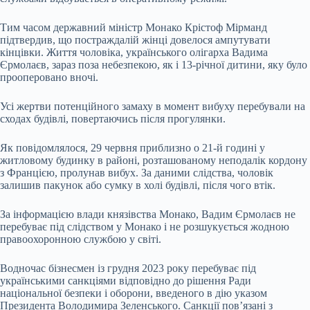
Тим часом державний міністр Монако Крістоф Мірманд
підтвердив, що постраждалій жінці довелося ампутувати
кінцівки. Життя чоловіка, українського олігарха Вадима
Єрмолаєв, зараз поза небезпекою, як і 13-річної дитини, яку було
прооперовано вночі.
Усі жертви потенційного замаху в момент вибуху перебували на
сходах будівлі, повертаючись після прогулянки.
Як повідомлялося, 29 червня приблизно о 21-й годині у
житловому будинку в районі, розташованому неподалік кордону
з Францією, пролунав вибух. За даними слідства, чоловік
залишив пакунок або сумку в холі будівлі, після чого втік.
За інформацією влади князівства Монако, Вадим Єрмолаєв не
перебуває під слідством у Монако і не розшукується жодною
правоохоронною службою у світі.
Водночас бізнесмен із грудня 2023 року перебуває під
українськими санкціями відповідно до рішення Ради
національної безпеки і оборони, введеного в дію указом
Президента Володимира Зеленського. Санкції пов’язані з