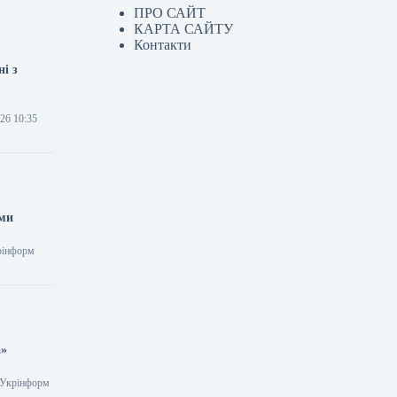
ПРО САЙТ
КАРТА САЙТУ
Контакти
і з
26 10:35
еми
крінформ
а»
2 Укрінформ