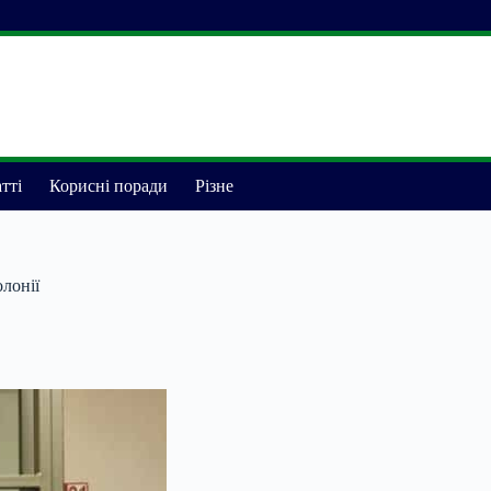
тті
Корисні поради
Різне
олонії