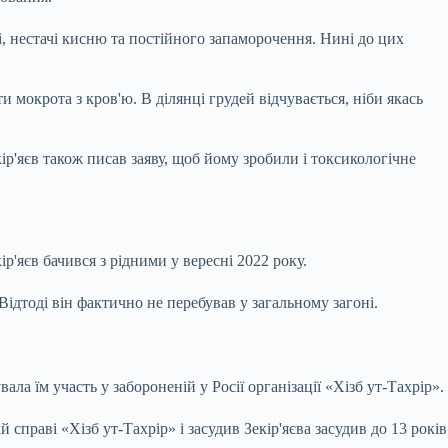
і, нестачі кисню та постійного запаморочення. Нині до цих
и мокрота з кров'ю. В ділянці грудей відчувається, ніби якась
кір'яєв також писав заяву, щоб йому зробили і токсикологічне
'яєв бачився з рідними у вересні 2022 року.
ідтоді він фактично не перебував у загальному загоні.
ла їм участь у забороненій у Росії організації «Хізб ут-Тахрір».
праві «Хізб ут-Тахрір» і засудив Зекір'яєва засудив до 13 років