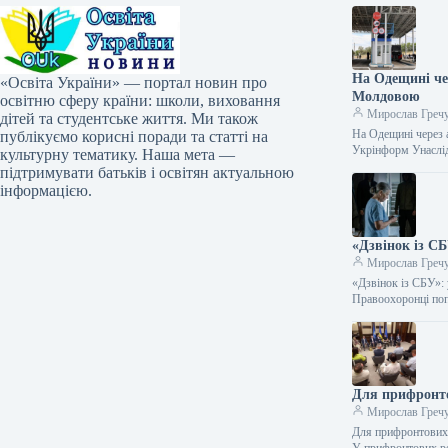
На Одещині че
«Освіта України» — портал новин про
Молдовою
освітню сферу країни: школи, виховання
Мирослав Греч
дітей та студентське життя. Ми також
На Одещині через 
публікуємо корисні поради та статті на
Укрінформ Унаслі
культурну тематику. Наша мета —
підтримувати батьків і освітян актуальною
інформацією.
«Дзвінок із СБ
Мирослав Греч
«Дзвінок із СБУ»:
Правоохоронці по
Для прифронто
Мирослав Греч
Для прифронтових 