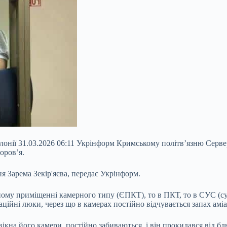
колонії 31.03.2026 06:11 Укрінформ Кримському політв’язню Серве
оров’я.
я Зарема Зекір'яєва, передає Укрінформ.
иному приміщенні
камерного типу (ЄПКТ), то в ПКТ, то в СУС (су
ні люки, через що в камерах постійно відчувається запах аміаку
 вікна його камери, постійно забиваються, і він прокидався від б