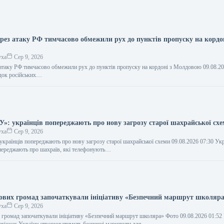
рез атаку РФ тимчасово обмежили рух до пунктів пропуску на кордон
уха
Сер 9, 2026
атаку РФ тимчасово обмежили рух до пунктів пропуску на кордоні з Молдовою 09.08.20
док російських…
У»: українців попереджають про нову загрозу старої шахрайської сх
уха
Сер 9, 2026
 українців попереджають про нову загрозу старої шахрайської схеми 09.08.2026 07:30 У
переджають про шахраїв, які телефонують…
вих громад започаткували ініціативу «Безпечний маршрут школяр
уха
Сер 9, 2026
громад започаткували ініціативу «Безпечний маршрут школяра» Фото 09.08.2026 01:5