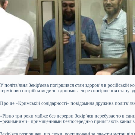
У політв'язня Зекір'яєва погіршився стан здоров’я в російській 
терміново потрібна медична допомога через погіршення стану зд
Про це «Кримській солідарності» повідомила дружина політв’язн
«Рівно три роки майже без перерви Зекір’яєв перебуває то в єд
«режимними» приміщеннями безпосередньо прилягають каналізацій
Зекір'яєв розповідав, що люки, розташовані за два-три метри від