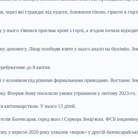
, через які страждає від нудоти, блювання піною, гіркоти в горл
у нього з'явився присмак крові з горлі, а згодом почала відходит
ну допомогу. Лікар пообіцяв взяти у нього аналіз на біохімію. Зе
еребуватиме до 8 квітня.
 з чоловіком під різними формальними приводами. Востаннє Зекір
року. Вперше йому посилили умови утримання у лютому 2023-го. В
я квітникарством. У нього 13 дітей.
лів Бахчисарая, серед яких і Сервера Зекір'яєва. ФСБ інкримінува
 у вересні 2020 року ухвалив «вирок» у другій бахчисарайській с