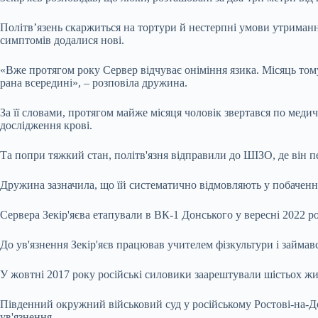
Політв’язень скаржиться на тортури й нестерпні умови утримання
симптомів додалися нові.
«Вже протягом року Сервер відчуває оніміння язика. Місяць тому 
рана всередині», – розповіла дружина.
За її словами, протягом майже місяця чоловік звертався по медич
дослідження крові.
Та попри тяжкий стан, політв'язня відправили до ШІЗО, де він п
Дружина зазначила, що їй систематично відмовляють у побаченні
Сервера Зекір'яєва етапували в ВК-1 Донського у вересні 2022 
До ув'язнення Зекір'яєв працював учителем фізкультури і займавс
У жовтні 2017 року російські силовики заарештували шістьох жите
Південний окружний військовий суд у російському Ростові-на-Дону
ув'язнення.