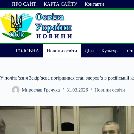
Перейти
ПРО САЙТ
КАРТА САЙТУ
Контакти
до
вмісту
ГОЛОВНА
Новини освіти
Діти
Культура
Ста
У політв’язня Зекір’яєва погіршився стан здоров’я в російській к
Мирослав Гречуха
31.03.2026
Новини освіти