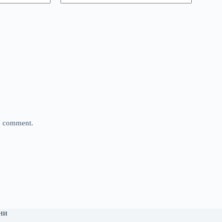
 I comment.
ни