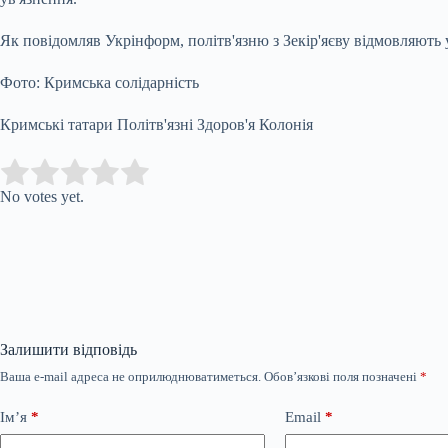
Як повідомляв Укрінформ, політв'язню з Зекір'яєву відмовляють
Фото: Кримська солідарність
Кримські татари Політв'язні Здоров'я Колонія
Submit Rating
Rate this item:
No votes yet.
Залишити відповідь
Ваша e-mail адреса не оприлюднюватиметься.
Обов’язкові поля позначені
*
Ім’я
*
Email
*