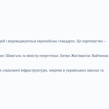
дей і впроваджуються європейські стандарти. Це партнерство –
енис Шмигаль та міністр енергетики Литви Жигімантас Вайчюнас
 соціальної інфраструктури, зокрема в українських школах та