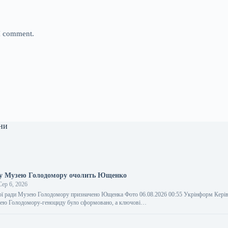
 I comment.
ни
ду Музею Голодомору очолить Ющенко
ер 6, 2026
ої ради Музею Голодомору призначено Ющенка Фото 06.08.2026 00:55 Укрінформ Керів
зею Голодомору-геноциду було сформовано, а ключові…