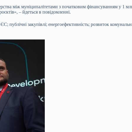
рства між муніципалітетами з початковим фінансуванням у 1 млн є
роєктів», – йдеться в повідомленні.
ЄС; публічні закупівлі; енергоефективність; розвиток комунальн