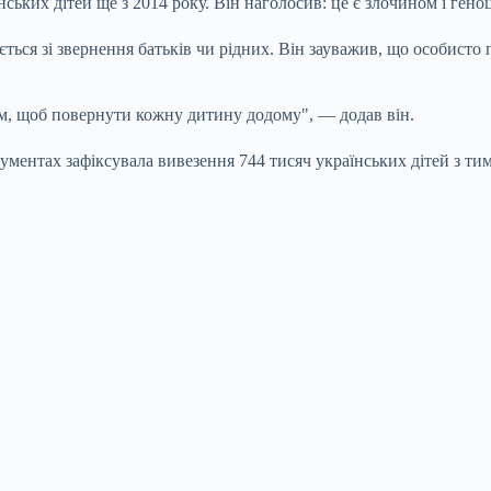
ських дітей ще з 2014 року. Він наголосив: це є злочином і
гено
ться зі звернення батьків чи рідних. Він зауважив, що особисто
, щоб повернути кожну дитину додому", — додав він.
кументах зафіксувала вивезення 744 тисяч українських дітей з т