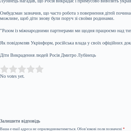
Лубінець нагадав, що Росія викрадає і примусово вивозить україн
Омбудсман зазначив, що часто робота з повернення дітей починає
можливе, щоб діти знову були поруч зі своїми родинами.
"Разом із міжнародними партнерами ми щодня працюємо над тим
Як повідомляв Укрінформ, російська влада у своїх офіційних до
Діти Викрадення людей Росія Дмитро Лубінець
Submit Rating
Rate this item:
No votes yet.
Залишити відповідь
Ваша e-mail адреса не оприлюднюватиметься.
Обов’язкові поля позначені
*