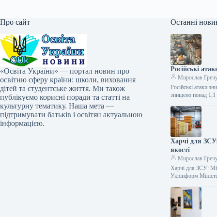
Про сайт
Останні нови
Російські атак
«Освіта України» — портал новин про
Мирослав Греч
освітню сферу країни: школи, виховання
Російські атаки зн
дітей та студентське життя. Ми також
знищено понад 1,1
публікуємо корисні поради та статті на
культурну тематику. Наша мета —
підтримувати батьків і освітян актуальною
інформацією.
Харчі для ЗСУ
якості
Мирослав Греч
Харчі для ЗСУ: Мін
Укрінформ Мініст