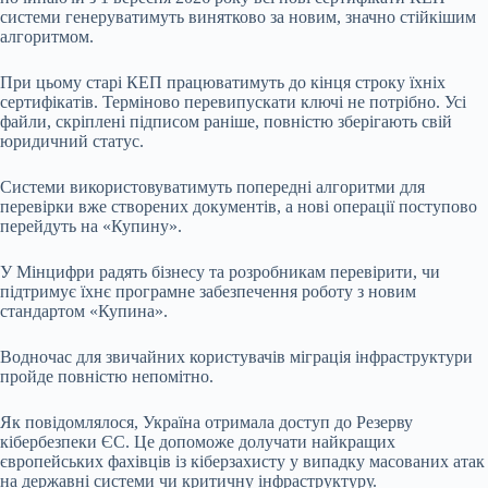
системи генеруватимуть винятково за новим, значно стійкішим
алгоритмом.
При цьому старі КЕП працюватимуть до кінця строку їхніх
сертифікатів. Терміново перевипускати ключі не потрібно. Усі
файли, скріплені підписом раніше, повністю зберігають свій
юридичний статус.
Системи використовуватимуть попередні алгоритми для
перевірки вже створених документів, а нові операції поступово
перейдуть на «Купину».
У Мінцифри радять бізнесу та розробникам перевірити, чи
підтримує їхнє програмне забезпечення роботу з новим
стандартом «Купина».
Водночас для звичайних користувачів міграція інфраструктури
пройде повністю непомітно.
Як повідомлялося, Україна отримала доступ до Резерву
кібербезпеки ЄС. Це допоможе долучати найкращих
європейських фахівців із кіберзахисту у випадку масованих атак
на державні системи чи критичну інфраструктуру.