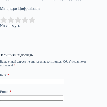
Мінцифри Цифровізація
Submit Rating
Rate this item:
No votes yet.
Залишити відповідь
Ваша e-mail адреса не оприлюднюватиметься.
Обов’язкові поля
позначені
*
Ім’я
*
Email
*