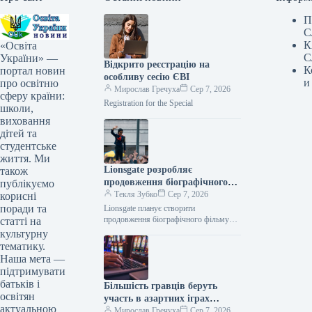
П
С
К
«Освіта
С
України» —
Відкрито реєстрацію на
К
портал новин
особливу сесію ЄВІ
и
про освітню
Мирослав Гречуха
Сер 7, 2026
сферу країни:
Registration for the Special
школи,
виховання
дітей та
студентське
життя. Ми
Lionsgate розробляє
також
продовження біографічного
публікуємо
фільму «Майкл»
Текля Зубко
Сер 7, 2026
корисні
поради та
Lionsgate планує створити
продовження біографічного фільму
статті на
«Майкл» 07.08.2026 10:29 Укрінформ
культурну
Медіагігант Lionsgate, що має
тематику.
канадське та американське
Наша мета —
походження, веде розробку…
підтримувати
батьків і
Більшість гравців беруть
освітян
участь в азартних іграх
актуальною
онлайн більш як чотири роки
Мирослав Гречуха
Сер 7, 2026