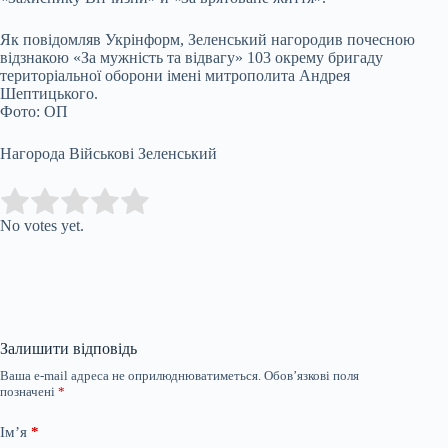
Як повідомляв Укрінформ, Зеленський нагородив почесною
відзнакою «За мужність та відвагу» 103 окрему бригаду
територіальної оборони імені митрополита Андрея
Шептицького.
Фото: ОП
Нагорода Військові Зеленський
Submit Rating
Rate this item:
No votes yet.
Залишити відповідь
Ваша e-mail адреса не оприлюднюватиметься.
Обов’язкові поля
позначені
*
Ім’я
*