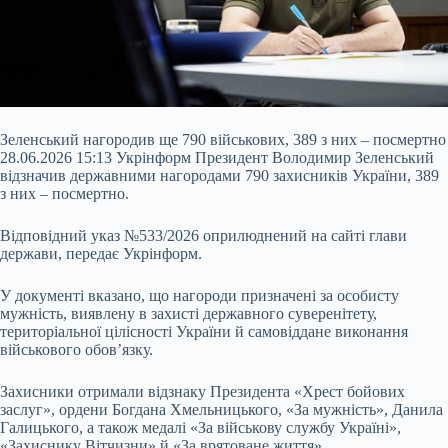
Зеленський нагородив ще 790 військових, 389 з них – посмертно
28.06.2026 15:13 Укрінформ Президент Володимир Зеленський
відзначив державними нагородами 790 захисників України, 389
з них – посмертно.
Відповідний указ №533/2026 оприлюднений на сайті глави
держави, передає Укрінформ.
У документі вказано, що нагороди призначені за особисту
мужність, виявлену в захисті державного суверенітету,
територіальної цілісності України й самовіддане виконання
військового обов’язку.
Захисники отримали
відзнаку Президента «Хрест бойових
заслуг», ордени Богдана Хмельницького, «За мужність», Данила
Галицького, а також медалі «За військову службу Україні»,
«Захиснику Вітчизни» й «За врятоване життя».