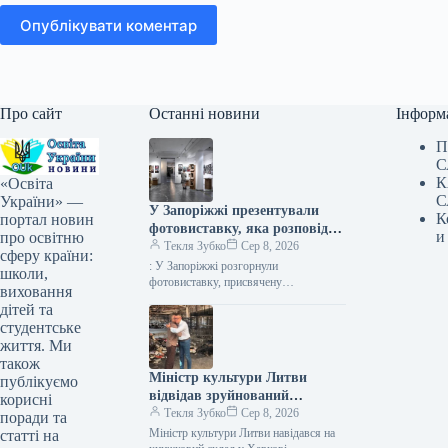
Опублікувати коментар
Про сайт
Останні новини
Інформ
П
С
К
«Освіта
С
України» —
У Запоріжжі презентували
К
портал новин
фотовиставку, яка розповідає
и
про освітню
про білоруський батальйон,
Текля Зубко
Сер 8, 2026
сферу країни:
що захищає Україну.
: У Запоріжжі розгорнули
школи,
фотовиставку, присвячену
виховання
білоруському формуванню, що
дітей та
обороняє Україну Фото 08.08.2026
студентське
17:40 Укрінформ У Запоріжжі
життя. Ми
відбулося відкриття фотовиставки,…
також
Міністр культури Литви
публікуємо
відвідав зруйнований
корисні
російськими військами склад
Текля Зубко
Сер 8, 2026
поради та
книг у Харкові
Міністр культури Литви навідався на
статті на