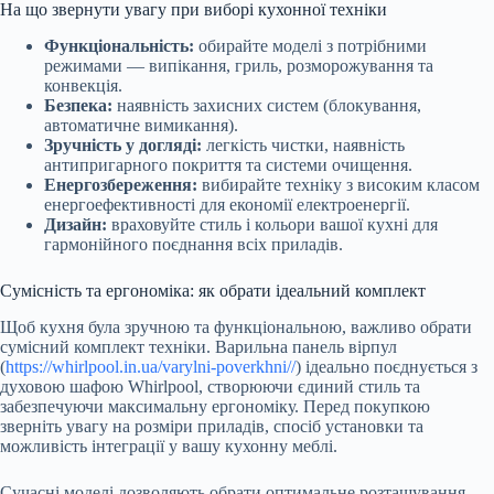
На що звернути увагу при виборі кухонної техніки
Функціональність:
обирайте моделі з потрібними
режимами — випікання, гриль, розморожування та
конвекція.
Безпека:
наявність захисних систем (блокування,
автоматичне вимикання).
Зручність у догляді:
легкість чистки, наявність
антипригарного покриття та системи очищення.
Енергозбереження:
вибирайте техніку з високим класом
енергоефективності для економії електроенергії.
Дизайн:
враховуйте стиль і кольори вашої кухні для
гармонійного поєднання всіх приладів.
Сумісність та ергономіка: як обрати ідеальний комплект
Щоб кухня була зручною та функціональною, важливо обрати
сумісний комплект техніки. Варильна панель вірпул
(
https://whirlpool.in.ua/varylni-poverkhni//
) ідеально поєднується з
духовою шафою Whirlpool, створюючи єдиний стиль та
забезпечуючи максимальну ергономіку. Перед покупкою
зверніть увагу на розміри приладів, спосіб установки та
можливість інтеграції у вашу кухонну меблі.
Сучасні моделі дозволяють обрати оптимальне розташування