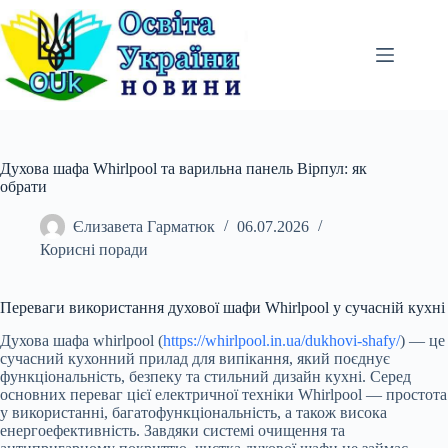
Перейти
до
вмісту
Духова шафа Whirlpool та варильна панель Вірпул: як
обрати
Єлизавета Гарматюк
06.07.2026
Корисні поради
Переваги використання духової шафи Whirlpool у сучасній кухні
Духова шафа whirlpool (
https://whirlpool.in.ua/dukhovi-shafy/
) — це
сучасний кухонний прилад для випікання, який поєднує
функціональність, безпеку та стильний дизайн кухні. Серед
основних переваг цієї електричної техніки Whirlpool — простота
у використанні, багатофункціональність, а також висока
енергоефективність. Завдяки системі очищення та