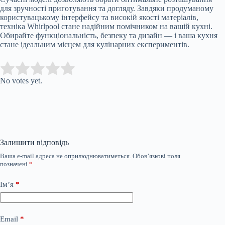
для зручності приготування та догляду. Завдяки продуманому
користувацькому інтерфейсу та високій якості матеріалів,
техніка Whirlpool стане надійним помічником на вашій кухні.
Обирайте функціональність, безпеку та дизайн — і ваша кухня
стане ідеальним місцем для кулінарних експериментів.
Submit Rating
Rate this item:
No votes yet.
Залишити відповідь
Ваша e-mail адреса не оприлюднюватиметься.
Обов’язкові поля
позначені
*
Ім’я
*
Email
*