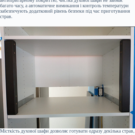
антипригарному покриттю, чистка духової шафи не займає
багато часу, а автоматичне вимикання і контроль температури
забезпечують додатковий рівень безпеки під час приготування
страв.
Місткість духової шафи дозволяє готувати одразу декілька страв,