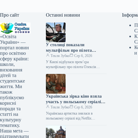
Про сайт
Останні новини
Інформ
П
С
К
«Освіта
С
України» —
У столиці показали
К
портал новин
мультфільм про пілота
и
про освітню
Олексія «Мунфіша» Меся
Текля Зубко
Сер 6, 2026
сферу країни:
У Києві відбулася прем’єра
школи,
мультфільму про пілота Олексія
виховання
«Мунфіша» Меся Відео 06.08.2026
дітей та
20:51 Укрінформ В Музеї війни
студентське
представили перший анімаційний…
життя. Ми
також
Українська зірка кіно взяла
публікуємо
участь у польському серіалі
корисні
від Netflix
Текля Зубко
Сер 6, 2026
поради та
Українська артистка знялася в
статті на
польському серіалі від Netflix
культурну
06.08.2026 21:06 Укрінформ
тематику.
Українська артистка Оксана
Наша мета —
Черкашина, відома за ролями у
підтримувати