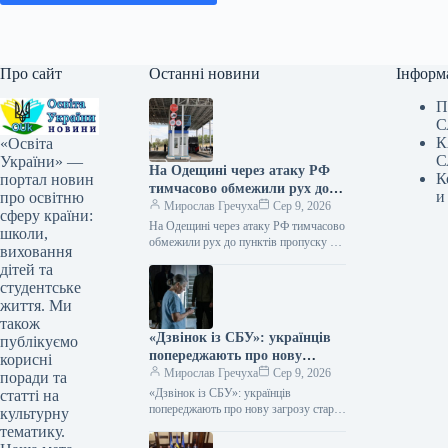
Про сайт
Останні новини
Інформ
П
С
К
«Освіта
С
України» —
На Одещині через атаку РФ
К
портал новин
тимчасово обмежили рух до
и
про освітню
пунктів пропуску на кордоні з
Мирослав Гречуха
Сер 9, 2026
сферу країни:
Молдовою
На Одещині через атаку РФ тимчасово
школи,
обмежили рух до пунктів пропуску на
виховання
кордоні з Молдовою 09.08.2026 10:35
дітей та
Укрінформ Унаслідок російських…
студентське
життя. Ми
також
«Дзвінок із СБУ»: українців
публікуємо
попереджають про нову
корисні
загрозу старої шахрайської
Мирослав Гречуха
Сер 9, 2026
поради та
схеми
«Дзвінок із СБУ»: українців
статті на
попереджають про нову загрозу старої
культурну
шахрайської схеми 09.08.2026 07:30
тематику.
Укрінформ Правоохоронці