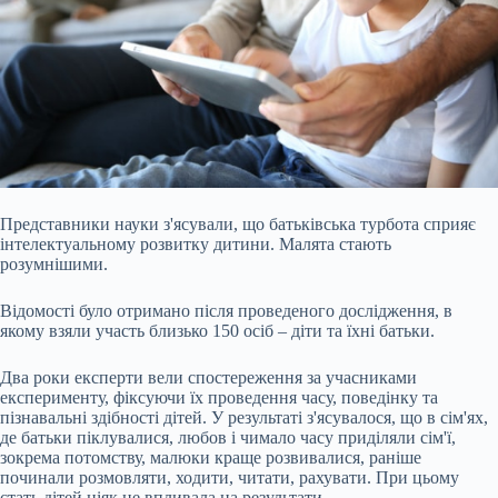
Представники науки з'ясували, що батьківська турбота сприяє
інтелектуальному розвитку дитини. Малята стають
розумнішими.
Відомості було отримано після проведеного дослідження, в
якому взяли участь близько 150 осіб – діти та їхні батьки.
Два роки експерти вели спостереження за учасниками
експерименту, фіксуючи їх проведення часу, поведінку та
пізнавальні здібності дітей. У результаті з'ясувалося, що в сім'ях,
де батьки піклувалися, любов і чимало часу приділяли сім'ї,
зокрема
потомству, малюки краще розвивалися, раніше
починали розмовляти, ходити, читати, рахувати. При цьому
стать дітей ніяк не впливала на результати.