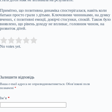
Примітно, що позитивна динаміка спостерігалася, навіть коли
батьки просто грали з дітьми. Ключовими чинниками, на думку
вчених, є позитивні емоції, довірчі стосунки, спокій. Також було
виявлено, що рівень доходу не впливає, головним чином, на
розвиток дітей.
Submit Rating
Rate this item:
No votes yet.
Залишити відповідь
Ваша e-mail адреса не оприлюднюватиметься.
Обов’язкові поля
позначені
*
Ім’я
*