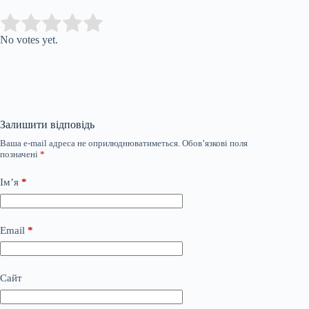
Submit Rating
Rate this item:
No votes yet.
Залишити відповідь
Ваша e-mail адреса не оприлюднюватиметься.
Обов’язкові поля
позначені
*
Ім’я
*
Email
*
Сайт