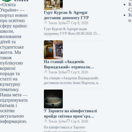
К
«Освіта
С
України» —
Гурт Курган & Agregat
К
портал новин
доставив допомогу ГУР
и
про освітню
Текля Зубко
Сер 9, 2026
сферу країни:
Гурт Курган & Agregat надав
школи,
підтримку ГУР Фото 09.08.2026 15:11
виховання
Укрінформ Воїни спецпідрозділу ГУР
дітей та
МО «Артан» отримали чергову
студентське
допомогу від…
життя. Ми
також
На станції «Академік
публікуємо
Вернадський» отримали
корисні
полотно Івана Марчука, яким
Текля Зубко
Сер 9, 2026
поради та
він відзначив українських
На станцію «Академік Вернадський»
статті на
полярників
доставили полотно Івана Марчука, яке
культурну
він презентував українським
тематику.
полярникам Фото 09.08.2026 15:27
Наша мета —
Укрінформ На антарктичну станцію…
підтримувати
батьків і
освітян
У Торонто на кінофестивалі
актуальною
пройде світова прем’єра
інформацією.
української стрічки «По
Текля Зубко
Сер 9, 2026
батькові»
На кінофестивалі в Торонто