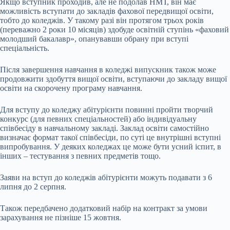
Якщо вступник проходив, але не подолав НМТ, він має
можливість вступати до закладів фахової передвищої освіти,
тобто до коледжів. У такому разі він протягом трьох років
(переважно 2 роки 10 місяців) здобуде освітній ступінь «фаховий
молодший бакалавр», опанувавши обрану при вступі
спеціальність.
Після завершення навчання в коледжі випускник також може
продовжити здобуття вищої освіти, вступаючи до закладу вищої
освіти на скорочену програму навчання.
Для вступу до коледжу абітурієнти повинні пройти творчий
конкурс (для певних спеціальностей) або індивідуальну
співбесіду в навчальному закладі. Заклад освіти самостійно
визначає формат такої співбесіди, по суті це внутрішні вступні
випробування. У деяких коледжах це може бути усний іспит, в
інших – тестування з певних предметів тощо.
Заяви на вступ до коледжів абітурієнти можуть подавати з 6
липня до 2 серпня.
Також передбачено додатковий набір на контракт за умови
зарахування не пізніше 15 жовтня.