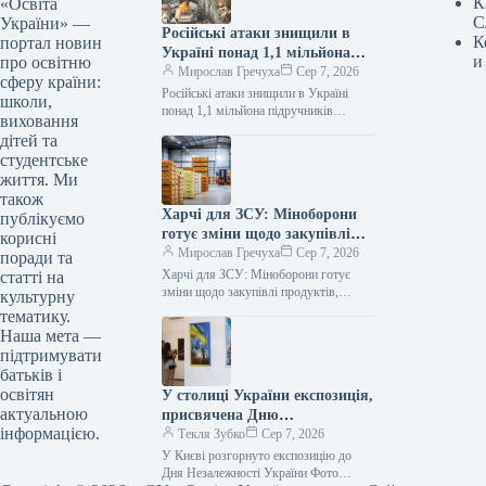
К
«Освіта
С
України» —
Російські атаки знищили в
К
портал новин
Україні понад 1,1 мільйона
и
про освітню
підручників
Мирослав Гречуха
Сер 7, 2026
сферу країни:
Російські атаки знищили в Україні
школи,
понад 1,1 мільйона підручників
виховання
07.08.2026 19:50 Укрінформ Через
дітей та
російські атаки знищено понад 1,1 млн
студентське
українських…
життя. Ми
також
Харчі для ЗСУ: Міноборони
публікуємо
готує зміни щодо закупівлі
корисні
продуктів, логістики та
Мирослав Гречуха
Сер 7, 2026
поради та
контролю якості
Харчі для ЗСУ: Міноборони готує
статті на
зміни щодо закупівлі продуктів,
культурну
логістики та контролю якості
тематику.
07.08.2026 19:00 Укрінформ
Наша мета —
Міністерство оборони України та…
підтримувати
батьків і
освітян
У столиці України експозиція,
актуальною
присвячена Дню
інформацією.
Незалежності
Текля Зубко
Сер 7, 2026
У Києві розгорнуто експозицію до
Дня Незалежності України Фото