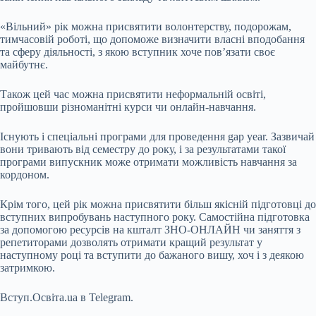
«Вільний» рік можна присвятити волонтерству, подорожам,
тимчасовій роботі, що допоможе визначити власні вподобання
та сферу діяльності, з якою вступник хоче пов’язати своє
майбутнє.
Також цей час можна присвятити неформальній освіті,
пройшовши різноманітні курси чи онлайн-навчання.
Існують і спеціальні програми для проведення gap year. Зазвичай
вони тривають від семестру до року, і за результатами такої
програми випускник може отримати можливість навчання за
кордоном.
Крім того, цей рік можна присвятити більш якісній підготовці до
вступних випробувань наступного року. Самостійна підготовка
за допомогою ресурсів на кшталт ЗНО-ОНЛАЙН чи заняття з
репетиторами дозволять отримати кращий результат у
наступному році та вступити до бажаного вишу, хоч і з деякою
затримкою.
Вступ.Освіта.ua в Telegram.