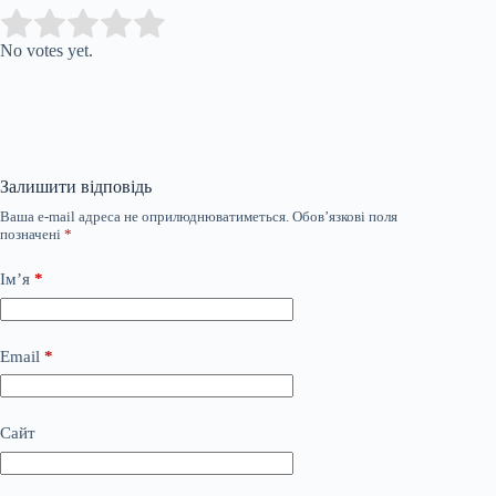
Submit Rating
Rate this item:
No votes yet.
Залишити відповідь
Ваша e-mail адреса не оприлюднюватиметься.
Обов’язкові поля
позначені
*
Ім’я
*
Email
*
Сайт