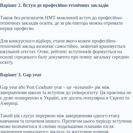
Варіант 2. Вступ до професійно-технічних закладів
Також без результатів НМТ можливий вступ до професійно-
технічних закладів освіти, де за рік-півтора можна отримати
першу професію.
Для конкурсного відбору, етапи якого кожен професійно-
технічний заклад визначає самостійно, зазвичай враховується
шкільний атестат. Отже, рейтинг вступників формується на
основі середнього балу документа про повну загальну середню
освіту.
Варіант 3. Gap year
Gap year або Post Graduate year – це «вільний» рік між
завершенням школи та вступом до університету. Ця практика не
є дуже поширеною в Україні, але досить популярна в Європі та
Америці.
Такий рік слугує перервою між завершенням одного етапу
навчання та початком іншого. Протягом цього періоду вступник
може визначитися зі своїми подальшими планами після
закінчення навчального закладу та життєвим шляхом.