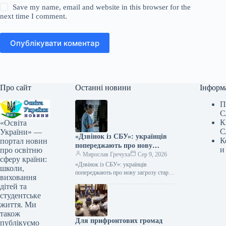
Save my name, email and website in this browser for the
next time I comment.
Опублікувати коментар
Про сайт
Останні новини
Інформ
П
С
К
«Освіта
С
України» —
«Дзвінок із СБУ»: українців
К
портал новин
попереджають про нову
и
про освітню
загрозу старої шахрайської
Мирослав Гречуха
Сер 9, 2026
сферу країни:
схеми
«Дзвінок із СБУ»: українців
школи,
попереджають про нову загрозу старої
виховання
шахрайської схеми 09.08.2026 07:30
дітей та
Укрінформ Правоохоронці
студентське
попереджають про шахраїв, які
життя. Ми
телефонують…
також
Для прифронтових громад
публікуємо