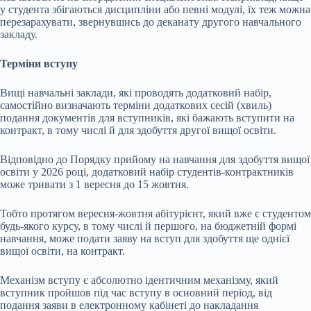
у студента збігаються дисципліни або певні модулі, їх теж можна
перезарахувати, звернувшись до деканату другого навчального
закладу.
Терміни вступу
Вищі навчальні заклади, які проводять додатковий набір,
самостійно визначають терміни додаткових сесій (хвиль)
подання документів для вступників, які бажають вступити на
контракт, в тому числі й для здобуття другої вищої освіти.
Відповідно до Порядку прийому на навчання для здобуття вищої
освіти у 2026 році, додатковий набір студентів-контрактників
може тривати з 1 вересня до 15 жовтня.
Тобто протягом вересня-жовтня абітурієнт, який вже є студентом
будь-якого курсу, в тому числі й першого, на бюджетній формі
навчання, може подати заяву на вступ для здобуття ще однієї
вищої освіти, на контракт.
Механізм вступу є абсолютно ідентичним механізму, який
вступник пройшов під час вступу в основний період, від
подання заяви в електронному кабінеті до накладання