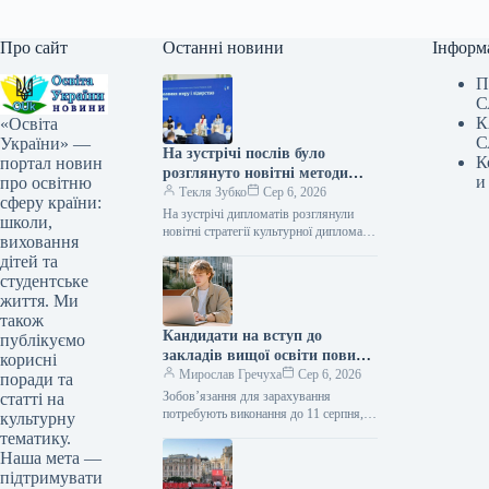
Про сайт
Останні новини
Інформ
П
С
К
«Освіта
С
України» —
На зустрічі послів було
К
портал новин
розглянуто новітні методи
и
про освітню
культурної дипломатії
Текля Зубко
Сер 6, 2026
сферу країни:
На зустрічі дипломатів розглянули
школи,
новітні стратегії культурної дипломатії
виховання
Фото 06.08.2026 14:52 Укрінформ
дітей та
Україна має намір активніше
студентське
задіювати механізми “м’якої сили”…
життя. Ми
також
Кандидати на вступ до
публікуємо
закладів вищої освіти повинні
корисні
виконати умови зарахування
Мирослав Гречуха
Сер 6, 2026
поради та
до 11 серпня.
Зобов’язання для зарахування
статті на
потребують виконання до 11 серпня,
культурну
аби бути прийнятими. Абітурієнти, які
тематику.
прагнуть навчатися на бакалавраті за
Наша мета —
державним замовленням…
підтримувати