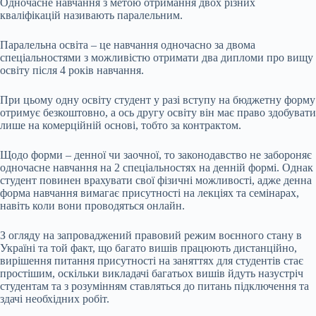
Одночасне навчання з метою отримання двох різних
кваліфікацій називають паралельним.
Паралельна освіта – це навчання одночасно за двома
спеціальностями з можливістю отримати два дипломи про вищу
освіту після 4 років навчання.
При цьому одну освіту студент у разі вступу на бюджетну форму
отримує безкоштовно, а ось другу освіту він має право здобувати
лише на комерційній основі, тобто за контрактом.
Щодо форми – денної чи заочної, то законодавство не забороняє
одночасне навчання на 2 спеціальностях на денній формі. Однак
студент повинен врахувати свої фізичні можливості, адже денна
форма навчання вимагає присутності на лекціях та семінарах,
навіть коли вони проводяться онлайн.
З огляду на запроваджений правовий режим воєнного стану в
Україні та той факт, що багато вишів працюють дистанційно,
вирішення питання присутності на заняттях для студентів стає
простішим, оскільки викладачі багатьох вишів йдуть назустріч
студентам та з розумінням ставляться до питань підключення та
здачі необхідних робіт.