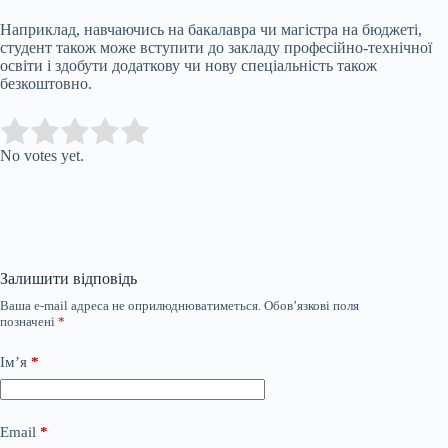
Наприклад, навчаючись на бакалавра чи магістра на бюджеті,
студент також може вступити до закладу професійно-технічної
освіти і здобути додаткову чи нову спеціальність також
безкоштовно.
Submit Rating
Rate this item:
No votes yet.
Залишити відповідь
Ваша e-mail адреса не оприлюднюватиметься.
Обов’язкові поля
позначені
*
Ім’я
*
Email
*