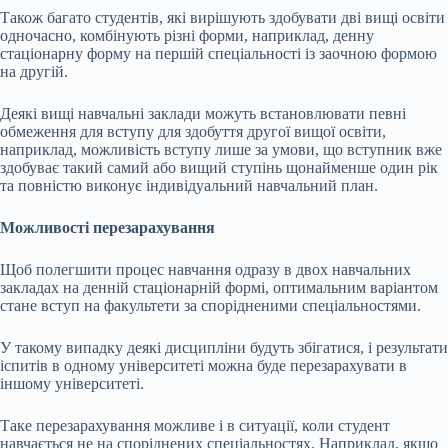
Також багато студентів, які вирішують здобувати дві вищі освіти
одночасно, комбінують різні форми, наприклад, денну
стаціонарну форму на першій спеціальності із заочною формою
на другій.
Деякі вищі навчальні заклади можуть встановлювати певні
обмеження для вступу для здобуття другої вищої освіти,
наприклад, можливість вступу лише за умови, що вступник вже
здобуває такий самий або вищий ступінь щонайменше один рік
та повністю виконує індивідуальний навчальний план.
Можливості перезарахування
Щоб полегшити процес навчання одразу в двох навчальних
закладах на денній стаціонарній формі, оптимальним варіантом
стане вступ на факультети за спорідненими спеціальностями.
У такому випадку деякі дисципліни будуть збігатися, і результати
іспитів в одному університеті можна буде перезарахувати в
іншому університеті.
Таке перезарахування можливе і в ситуації, коли студент
навчається не на споріднених спеціальностях. Наприклад, якщо