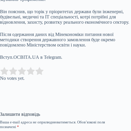
Він пояснив, що торік у пріоритетах держави були інженерні,
будівельні, медичні та ІТ спеціальності, котрі потрібні для
відновлення, захисту, розвитку реального економічного сектору.
Після одержання даних від Мінекономіки питання нової
методики створення державного замовлення буде окремо
повідомлено Міністерством освіти і науки.
Вступ.ОСВІТА.UA в Telegram.
Submit Rating
Rate this item:
No votes yet.
Залишити відповідь
Ваша e-mail адреса не оприлюднюватиметься.
Обов’язкові поля
позначені
*