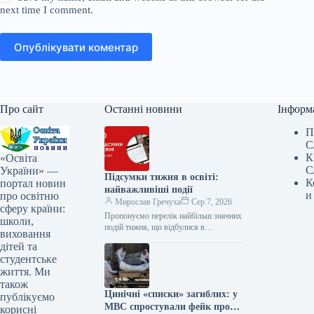
next time I comment.
Опублікувати коментар
Про сайт
Останні новини
Інформ
П
С
К
«Освіта
С
України» —
Підсумки тижня в освіті:
К
портал новин
найважливіші події
и
про освітню
Мирослав Гречуха
Сер 7, 2026
сферу країни:
Пропонуємо перелік найбільш значних
школи,
подій тижня, що відбулися в
виховання
українській освіті Підсумки тижня в
дітей та
освіті: головні події 100 українських
студентське
вишів,…
життя. Ми
також
Цинічні «списки» загиблих: у
публікуємо
МВС спростували фейк про
корисні