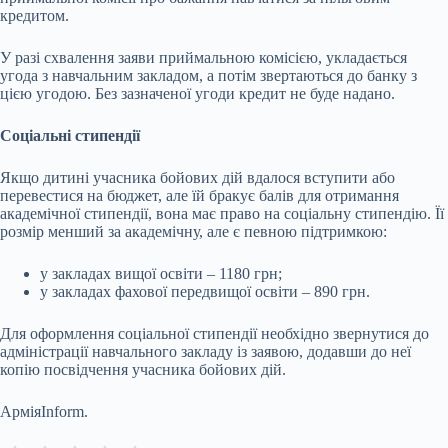
кредитом.
У разі схвалення заяви приймальною комісією, укладається
угода з навчальним закладом, а потім звертаються до банку з
цією угодою. Без зазначеної угоди кредит не буде надано.
Соціальні стипендії
Якщо дитині учасника бойових дій вдалося вступити або
перевестися на бюджет, але їй бракує балів для отримання
академічної стипендії, вона має право на соціальну стипендію. Її
розмір менший за академічну, але є певною підтримкою:
у закладах вищої освіти – 1180 грн;
у закладах фахової передвищої освіти – 890 грн.
Для оформлення соціальної стипендії необхідно звернутися до
адміністрації навчального закладу із заявою, додавши до неї
копію посвідчення учасника бойових дій.
АрміяInform.