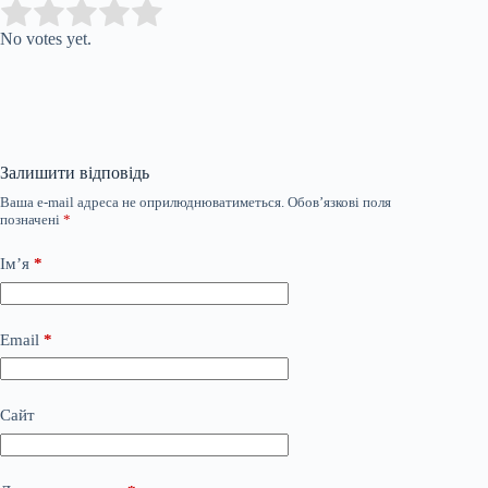
Submit Rating
Rate this item:
No votes yet.
Залишити відповідь
Ваша e-mail адреса не оприлюднюватиметься.
Обов’язкові поля
позначені
*
Ім’я
*
Email
*
Сайт