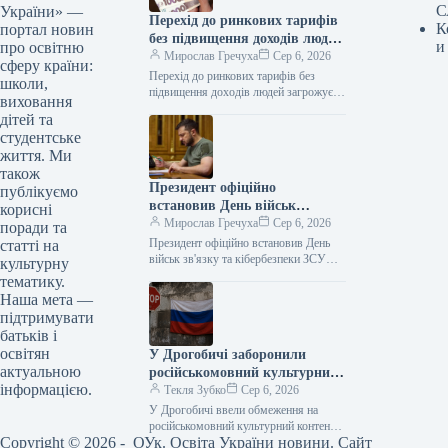
С
України» —
Перехід до ринкових тарифів
К
портал новин
без підвищення доходів людей
и
про освітню
загрожує «комунальним
Мирослав Гречуха
Сер 6, 2026
сферу країни:
апокаліпсисом» – депутат
Перехід до ринкових тарифів без
школи,
підвищення доходів людей загрожує
виховання
«комунальним апокаліпсисом» –
дітей та
депутат Ексклюзив 06.08.2026 17:09
студентське
Укрінформ Поступовий перехід до…
життя. Ми
також
Президент офіційно
публікуємо
встановив День військ
корисні
зв’язку та кібербезпеки ЗСУ
Мирослав Гречуха
Сер 6, 2026
поради та
Президент офіційно встановив День
статті на
військ зв'язку та кібербезпеки ЗСУ
культурну
Указ 06.08.2026 17:45 Укрінформ
тематику.
Президент Володимир Зеленський
Наша мета —
підписав указ про "День…
підтримувати
батьків і
освітян
У Дрогобичі заборонили
актуальною
російськомовний культурний
інформацією.
продукт
Текля Зубко
Сер 6, 2026
У Дрогобичі ввели обмеження на
російськомовний культурний контент
Copyright © 2026 - ОУк. Освіта України новини. Сайт
06.08.2026 14:54 Укрінформ