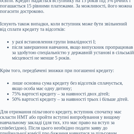
освіти. Кредит надається вступнику на 15 років під 3% річних і
погашається 15 рівними платежами. За можливості, його можна
погасити достроково.
Існують також випадки, коли вступник може бути звільнений
від сплати кредиту та відсотків:
у разі встановлення групи інвалідності І;
після завершення навчання, якщо випускник пропрацював
за здобутою спеціальністю у державній установі в сільській
місцевості не менше 5 років.
Крім того, передбачені знижки при погашенні кредиту:
лише основна сума кредиту без відсотків сплачується,
якщо особа має одну дитину;
75% вартості кредиту – за наявності двох дітей;
50% вартості кредиту – за наявності трьох і більше дітей.
Для отримання пільгового кредиту, вступник спочатку має
скласти НМТ або пройти вступні випробування у вищому
навчальному закладі (для тих, хто має право на вступ за
співбесідою). Після цього необхідно подати заяву до
приймальної комісії про бажання навчатися за пільговим