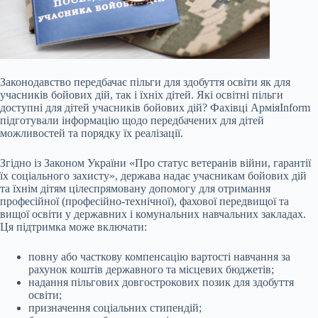
Законодавство передбачає пільги для здобуття освіти як для
учасників бойових дій, так і їхніх дітей. Які освітні пільги
доступні для дітей учасників бойових дій? Фахівці АрміяInform
підготували інформацію щодо передбачених для дітей
можливостей та порядку їх реалізації.
Згідно із Законом України «Про статус ветеранів війни, гарантії
їх соціального захисту», держава надає учасникам бойових дій
та їхнім дітям цілеспрямовану допомогу для отримання
професійної (професійно-технічної), фахової передвищої та
вищої освіти у державних і комунальних навчальних закладах.
Ця підтримка може включати:
повну або часткову компенсацію вартості навчання за
рахунок коштів державного та місцевих бюджетів;
надання пільгових довгострокових позик для здобуття
освіти;
призначення соціальних стипендій;