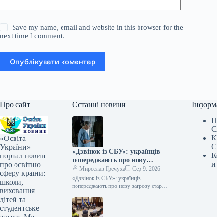
Save my name, email and website in this browser for the
next time I comment.
Опублікувати коментар
Про сайт
Останні новини
Інформ
П
С
К
«Освіта
С
України» —
«Дзвінок із СБУ»: українців
К
портал новин
попереджають про нову
и
про освітню
загрозу старої шахрайської
Мирослав Гречуха
Сер 9, 2026
сферу країни:
схеми
«Дзвінок із СБУ»: українців
школи,
попереджають про нову загрозу старої
виховання
шахрайської схеми 09.08.2026 07:30
дітей та
Укрінформ Правоохоронці
студентське
попереджають про шахраїв, які
життя. Ми