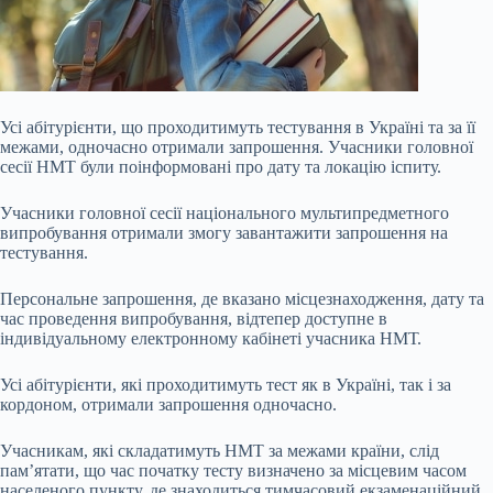
Усі абітурієнти, що проходитимуть тестування в Україні та за її
межами, одночасно отримали запрошення. Учасники головної
сесії НМТ були поінформовані про дату та локацію іспиту.
Учасники головної сесії національного мультипредметного
випробування отримали змогу завантажити запрошення на
тестування.
Персональне запрошення, де вказано місцезнаходження, дату та
час проведення випробування, відтепер доступне в
індивідуальному електронному кабінеті учасника НМТ.
Усі абітурієнти, які проходитимуть
тест як в Україні, так і за
кордоном, отримали запрошення одночасно.
Учасникам, які складатимуть НМТ за межами країни, слід
пам’ятати, що час початку тесту визначено за місцевим часом
населеного пункту, де знаходиться тимчасовий екзаменаційний