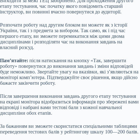
Виходити за межі ТЕЦ заборонено. Для проходження другого
етапу тестування, час початку якого повідомить старший
інструктор, ви повинні вчасно повернутися до аудиторії.
Розпочати роботу над другим блоком ви можете як з історії
України, так і з предмета за вибором. Так само, як і під час
першого етапу, ви зможете перемикатися між цими двома
дисциплінами і розподіляти час на виконання завдань на
власний розсуд.
Пам’ятайте:
після натискання на кнопку «Так, завершити
роботу» повернутися до виконання завдань і зміни відповідей
буде неможливо. Звертайте увагу на вказівки, які з’являються на
моніторі комп’ютера. Підтверджуйте своє рішення, якщо дійсно
бажаєте закінчити роботу.
Після завершення виконання завдань другого етапу тестування
на екрані монітора відобразиться інформація про збережені вами
відповіді і набрані вами тестові бали з кожної навчальної
дисципліни обох етапів.
За бажанням ви зможете скористатися спеціальними таблицями
переведення тестових балів у рейтингову шкалу 100—200 балів.