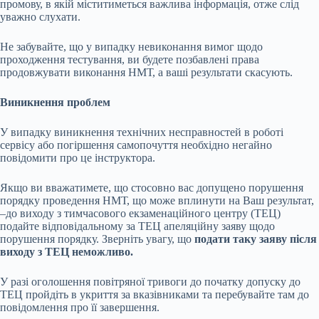
промову, в якій міститиметься важлива інформація, отже слід
уважно слухати.
Не забувайте, що у випадку невиконання вимог щодо
проходження тестування, ви будете позбавлені права
продовжувати виконання НМТ, а ваші результати скасують.
Виникнення проблем
У випадку виникнення технічних несправностей в роботі
сервісу або погіршення самопочуття необхідно негайно
повідомити про це інструктора.
Якщо ви вважатимете, що стосовно вас допущено порушення
порядку проведення НМТ, що може вплинути на Ваш результат,
–до виходу з тимчасового екзаменаційного центру (ТЕЦ)
подайте відповідальному за ТЕЦ апеляційну заяву щодо
порушення порядку. Зверніть увагу, що
подати таку заяву після
виходу з ТЕЦ неможливо.
У разі оголошення повітряної тривоги до початку допуску до
ТЕЦ пройдіть в укриття за вказівниками та перебувайте там до
повідомлення про її завершення.