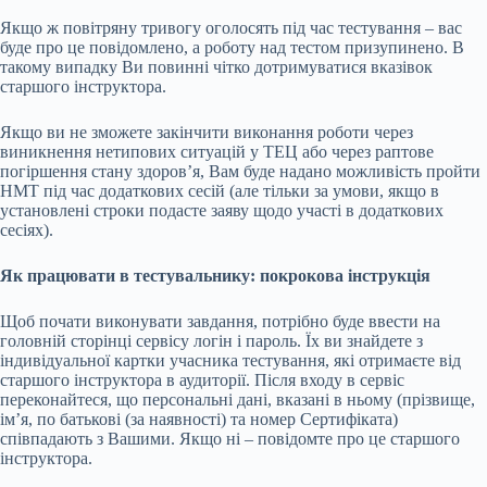
Якщо ж повітряну тривогу оголосять під час тестування – вас
буде про це повідомлено, а роботу над тестом призупинено. В
такому випадку Ви повинні чітко дотримуватися вказівок
старшого інструктора.
Якщо ви не зможете закінчити виконання роботи через
виникнення нетипових ситуацій у ТЕЦ або через раптове
погіршення стану здоров’я, Вам буде надано можливість пройти
НМТ під час додаткових сесій (але тільки за умови, якщо в
установлені строки подасте заяву щодо участі в додаткових
сесіях).
Як працювати в тестувальнику: покрокова інструкція
Щоб почати виконувати завдання, потрібно буде ввести на
головній сторінці сервісу логін і пароль. Їх ви знайдете з
індивідуальної картки учасника тестування, які отримаєте від
старшого інструктора в аудиторії. Після входу в сервіс
переконайтеся, що персональні дані, вказані в ньому (прізвище,
ім’я, по батькові (за наявності) та номер Сертифіката)
співпадають з Вашими. Якщо ні ‒ повідомте про це старшого
інструктора.