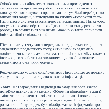
Обов’язково ознайомтеся з положеннями проходження
тестування та правилами роботи із сервісом і натисніть на
кнопку «Я погоджуюсь з правилами тесту». Далі перейдіть до
виконання завдань, натиснувши на кнопку «Розпочати тест».
Після цього система автоматично запускає таймер. Нагадуємо,
що учасник може обрати, з якої дисципліни етапу розпочати
роботу, і перемикатися між ними. Уважно читайте спливаючі
інформаційні повідомлення!
Після початку тестування перед вами відкриється сторінка із
завданнями предметного тесту, активними вкладками з
довідковими матеріалами з математики, фізики, хімії, а також з
інструкцією з роботи над завданнями, до якої ви можете
звернутися в будь-який момент.
Рекомендуємо уважно ознайомитися з інструкцією до початку
тестування – у ній викладена важлива інформація.
Увага!
Для зарахування відповіді на завдання обов’язково
потрібно натиснути на кнопку «Зберегти відповідь», а для її
зміни чи виправлення – обрати інший варіант і повторно
натиснути на кнопку «Зберегти відповідь». На бічній панелі,
розташованій праворуч, буде відображатися інформація про
опрацювання вами завдань. Червоним буде позначено номер