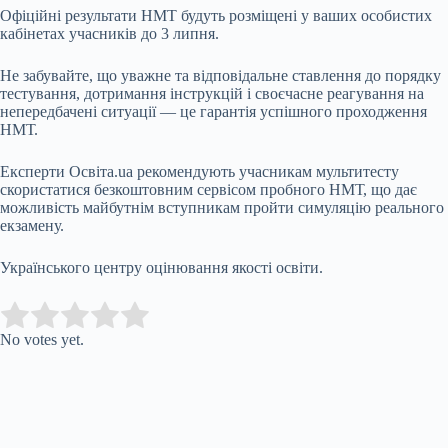
Офіційні результати НМТ будуть розміщені у ваших особистих
кабінетах учасників до 3 липня.
Не забувайте, що уважне та відповідальне ставлення до порядку
тестування, дотримання інструкцій і своєчасне реагування на
непередбачені ситуації — це гарантія успішного проходження
НМТ.
Експерти Освіта.ua рекомендують учасникам мультитесту
скористатися безкоштовним сервісом пробного НМТ, що дає
можливість майбутнім вступникам пройти симуляцію реального
екзамену.
Українського центру оцінювання якості освіти.
Submit Rating
Rate this item:
No votes yet.