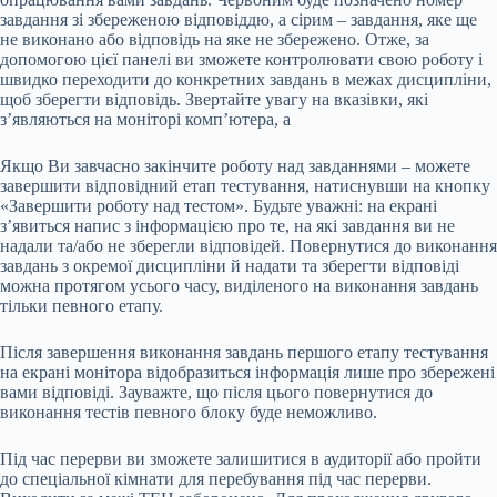
завдання зі збереженою відповіддю, а сірим ‒ завдання, яке ще
не виконано або відповідь на яке не збережено. Отже, за
допомогою цієї панелі ви зможете контролювати свою роботу і
швидко переходити до конкретних завдань в межах дисципліни,
щоб зберегти відповідь. Звертайте увагу на вказівки, які
з’являються на моніторі комп’ютера, а
Якщо Ви завчасно закінчите роботу над завданнями ‒ можете
завершити відповідний етап тестування, натиснувши на кнопку
«Завершити роботу над тестом». Будьте уважні: на екрані
з’явиться напис з інформацією про те, на які завдання ви не
надали та/або не зберегли відповідей. Повернутися до виконання
завдань з окремої дисципліни й надати та зберегти відповіді
можна протягом усього часу, виділеного на виконання завдань
тільки певного етапу.
Після завершення виконання завдань першого етапу тестування
на екрані монітора відобразиться інформація лише про збережені
вами відповіді. Зауважте, що після цього повернутися до
виконання тестів певного блоку буде неможливо.
Під час перерви ви зможете залишитися в аудиторії або пройти
до спеціальної кімнати для перебування під час перерви.