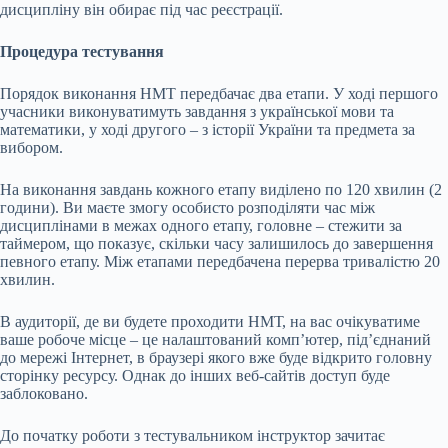
дисципліну він обирає під час реєстрації.
Процедура тестування
Порядок виконання НМТ передбачає два етапи. У ході першого
учасники виконуватимуть завдання з української мови та
математики, у ході другого – з історії України та предмета за
вибором.
На виконання завдань кожного етапу виділено по 120 хвилин (2
години). Ви маєте змогу особисто розподіляти час між
дисциплінами в межах одного етапу, головне – стежити за
таймером, що показує, скільки часу залишилось до завершення
певного етапу. Між етапами передбачена перерва тривалістю 20
хвилин.
В аудиторії, де ви будете проходити НМТ, на вас очікуватиме
ваше робоче місце – це налаштований комп’ютер, під’єднаний
до мережі Інтернет, в браузері якого вже буде відкрито головну
сторінку ресурсу. Однак до інших веб-сайтів доступ буде
заблоковано.
До початку роботи з тестувальником інструктор зачитає