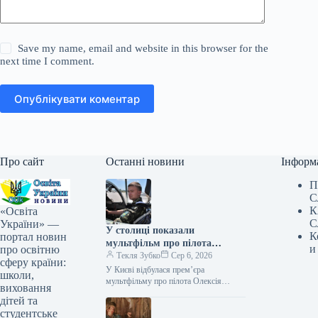
Save my name, email and website in this browser for the
next time I comment.
Опублікувати коментар
Про сайт
Останні новини
Інформ
П
С
К
«Освіта
С
України» —
У столиці показали
К
портал новин
мультфільм про пілота
и
про освітню
Олексія «Мунфіша» Меся
Текля Зубко
Сер 6, 2026
сферу країни:
У Києві відбулася прем’єра
школи,
мультфільму про пілота Олексія
виховання
«Мунфіша» Меся Відео 06.08.2026
дітей та
20:51 Укрінформ В Музеї війни
студентське
представили перший анімаційний…