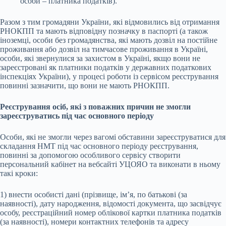
особи – платника податків).
Разом з тим громадяни України, які відмовились від отримання
РНОКПП та мають відповідну позначку в паспорті (а також
іноземці, особи без громадянства, які мають дозвіл на постійне
проживання або дозвіл на тимчасове проживання в Україні,
особи, які звернулися за захистом в Україні, якщо вони не
зареєстровані як платники податків у державних податкових
інспекціях України), у процесі роботи із сервісом реєстрування
повинні зазначити, що вони не мають РНОКПП.
Реєстрування осіб, які з поважних причин не змогли
зареєструватись під час основного періоду
Особи, які не змогли через вагомі обставини зареєструватися для
складання НМТ під час основного періоду реєстрування,
повинні за допомогою особливого сервісу створити
персональний кабінет на вебсайті УЦОЯО та виконати в ньому
такі кроки:
1) внести особисті дані (прізвище, ім’я, по батькові (за
наявності), дату народження, відомості документа, що засвідчує
особу, реєстраційний номер облікової картки платника податків
(за наявності), номери контактних телефонів та адресу