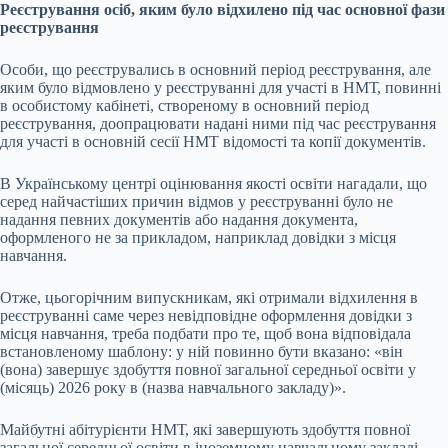
Реєстрування осіб, яким було відхилено під час основної фази
реєстрування
Особи, що реєструвались в основний період реєстрування, але
яким було відмовлено у реєструванні для участі в НМТ, повинні
в особистому кабінеті, створеному в основний період
реєстрування, доопрацювати надані ними під час реєстрування
для участі в основній сесії НМТ відомості та копії документів.
В Українському центрі оцінювання якості освіти нагадали, що
серед найчастіших причин відмов у реєструванні було не
надання певних документів або надання документа,
оформленого не за прикладом, наприклад довідки з місця
навчання.
Отже, цьогорічним випускникам, які отримали відхилення в
реєструванні саме через невідповідне оформлення довідки з
місця навчання, треба подбати про те, щоб вона відповідала
встановленому шаблону: у ній повинно бути вказано: «він
(вона) завершує здобуття повної загальної середньої освіти у
(місяць) 2026 року в (назва навчального закладу)».
Майбутні абітурієнти НМТ, які завершують здобуття повної
загальної середньої освіти в іноземному навчальному закладі,