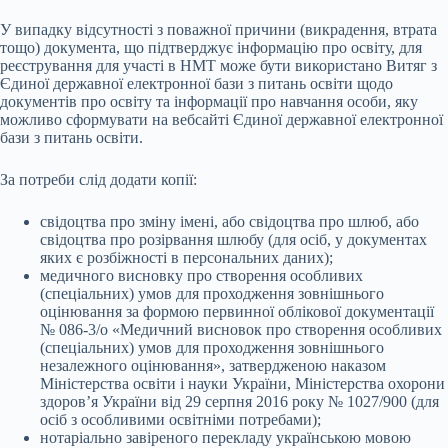
У випадку відсутності з поважної причини (викрадення, втрата
тощо) документа, що підтверджує інформацію про освіту, для
реєстрування для участі в НМТ може бути використано Витяг з
Єдиної державної електронної бази з питань освіти щодо
документів про освіту та інформації про навчання особи, яку
можливо сформувати на вебсайті Єдиної державної електронної
бази з питань освіти.
За потреби слід додати копії:
свідоцтва про зміну імені, або свідоцтва про шлюб, або
свідоцтва про розірвання шлюбу (для осіб, у документах
яких є розбіжності в персональних даних);
медичного висновку про створення особливих
(спеціальних) умов для проходження зовнішнього
оцінювання за формою первинної облікової документації
№ 086-3/о «Медичний висновок про створення особливих
(спеціальних) умов для проходження зовнішнього
незалежного оцінювання», затвердженою наказом
Міністерства освіти і науки України, Міністерства охорони
здоров’я України від 29 серпня 2016 року № 1027/900 (для
осіб з особливими освітніми потребами);
нотаріально завіреного перекладу українською мовою