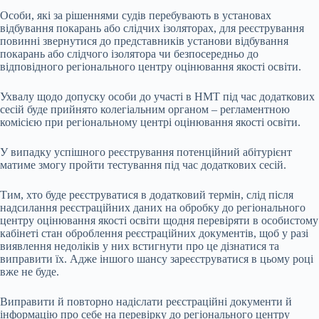
Особи, які за рішеннями судів перебувають в установах
відбування покарань або слідчих ізоляторах, для реєстрування
повинні звернутися до представників установи відбування
покарань або слідчого ізолятора чи безпосередньо до
відповідного регіонального центру оцінювання якості освіти.
Ухвалу щодо допуску особи до участі в НМТ під час додаткових
сесій буде прийнято колегіальним органом – регламентною
комісією при регіональному центрі оцінювання якості освіти.
У випадку успішного реєстрування потенційний абітурієнт
матиме змогу пройти тестування під час додаткових сесій.
Тим, хто буде реєструватися в додатковий термін, слід після
надсилання реєстраційних даних на обробку до регіонального
центру оцінювання якості освіти щодня перевіряти в особистому
кабінеті стан оброблення реєстраційних документів, щоб у разі
виявлення недоліків у них встигнути про це дізнатися та
виправити їх. Адже іншого шансу зареєструватися в цьому році
вже не буде.
Виправити й повторно надіслати реєстраційні документи й
інформацію про себе на перевірку до регіонального центру