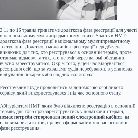
З 11 по 16 травня триватиме додаткова фаза реєстрації для участі
в національному мультипредметному іспиті. Участь в НМТ:
додаткова фаза реєстрації національному мультипредметному
тестуванні. Додаткова можливість реєстрації передбачена
виключно для тих, хто реєструвався в основний термін, проте
отримав відмову, та тих, хто не зміг через вагомі обставини
вчасно зареєструватися. Окрім того, у цей час відбувається
реєстрація осіб, що за ухвалами судів перебувають в установах
відбування покарань або
слідчих ізоляторах.
Реєстрування буде проводитись за допомогою особливого
сервісу, який використовувався і під час основного етапу.
Абітурієнтам НМТ, яким було відхилено реєстрацію в основний
термін, для того щоб зареєструватись у додатковий термін,
немає потреби створювати новий електронний кабінет
, їм
слід використати той, що був сформований під час основної
фази реєстрування.