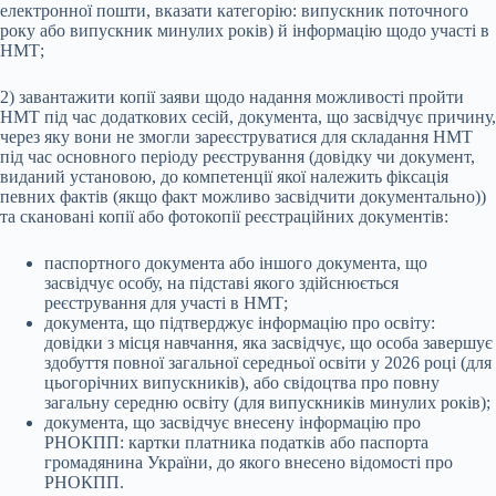
електронної пошти, вказати категорію: випускник поточного
року або випускник минулих років) й інформацію щодо участі в
НМТ;
2) завантажити копії заяви щодо надання можливості пройти
НМТ під час додаткових сесій, документа, що засвідчує причину,
через яку вони не змогли зареєструватися для складання НМТ
під час основного періоду реєстрування (довідку чи документ,
виданий установою, до компетенції якої належить фіксація
певних фактів (якщо факт можливо засвідчити документально))
та скановані копії або фотокопії реєстраційних документів:
паспортного документа або іншого документа, що
засвідчує особу, на підставі якого здійснюється
реєстрування для участі в НМТ;
документа, що підтверджує інформацію про освіту:
довідки з місця навчання, яка засвідчує, що особа завершує
здобуття повної загальної середньої освіти у 2026 році (для
цьогорічних випускників), або свідоцтва про повну
загальну середню освіту (для випускників минулих років);
документа, що засвідчує внесену інформацію про
РНОКПП: картки платника податків або паспорта
громадянина України, до якого внесено відомості про
РНОКПП.