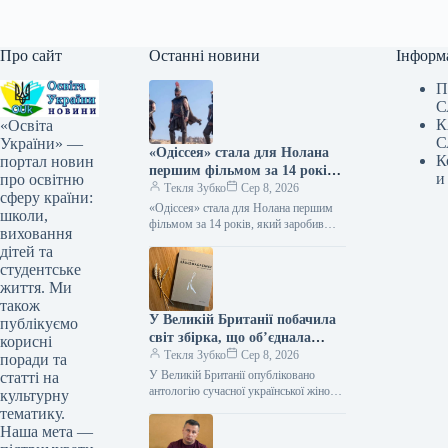
Про сайт
Останні новини
Інформ
П
С
К
«Освіта
С
України» —
«Одіссея» стала для Нолана
К
портал новин
першим фільмом за 14 років,
и
про освітню
який зібрав понад 1 мільярд
Текля Зубко
Сер 8, 2026
сферу країни:
доларів.
«Одіссея» стала для Нолана першим
школи,
фільмом за 14 років, який заробив
виховання
понад $1 мільярд 08.08.2026 14:27
дітей та
Укрінформ Стрічка Крістофера
студентське
Нолана…
життя. Ми
також
У Великій Британії побачила
публікуємо
світ збірка, що об’єднала
корисні
творчість 12 українських
Текля Зубко
Сер 8, 2026
поради та
поетес, а у Швеції видано
У Великій Британії опубліковано
статті на
твори Наталки Ворожбит.
антологію сучасної української жіночої
культурну
поезії War-Torn Voices: Ukrainian
тематику.
Women’s Poetry, що містить твори 12
Наша мета —
українок. Тим…