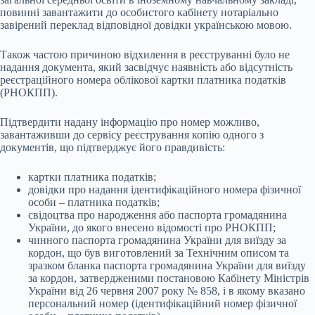
повинні завантажити до особистого кабінету нотаріально
завірений переклад відповідної довідки українською мовою.
Також частою причиною відхилення в реєструванні було не
надання документа, який засвідчує наявність або відсутність
реєстраційного номера облікової картки платника податків
(РНОКПП).
Підтвердити надану інформацію про номер можливо,
завантаживши до сервісу реєстрування копію одного з
документів, що підтверджує його правдивість:
картки платника податків;
довідки про надання ідентифікаційного номера фізичної
особи – платника податків;
свідоцтва про народження або паспорта громадянина
України, до якого внесено відомості про РНОКПП;
чинного паспорта громадянина України для виїзду за
кордон, що був виготовлений за Технічним описом та
зразком бланка паспорта громадянина України для виїзду
за кордон, затвердженими постановою Кабінету Міністрів
України від 26 червня 2007 року № 858, і в якому вказано
персональний номер (ідентифікаційний номер фізичної