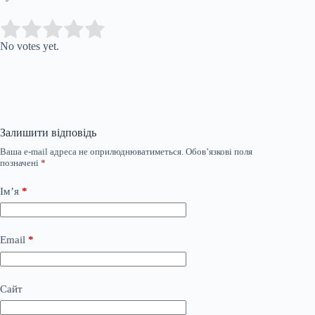
Submit Rating
Rate this item:
No votes yet.
Залишити відповідь
Ваша e-mail адреса не оприлюднюватиметься.
Обов’язкові поля
позначені
*
Ім’я
*
Email
*
Сайт