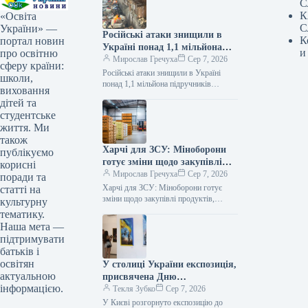
С
К
«Освіта
С
України» —
Російські атаки знищили в
К
портал новин
Україні понад 1,1 мільйона
и
про освітню
підручників
Мирослав Гречуха
Сер 7, 2026
сферу країни:
Російські атаки знищили в Україні
школи,
понад 1,1 мільйона підручників
виховання
07.08.2026 19:50 Укрінформ Через
дітей та
російські атаки знищено понад 1,1 млн
студентське
українських…
життя. Ми
також
Харчі для ЗСУ: Міноборони
публікуємо
готує зміни щодо закупівлі
корисні
продуктів, логістики та
Мирослав Гречуха
Сер 7, 2026
поради та
контролю якості
Харчі для ЗСУ: Міноборони готує
статті на
зміни щодо закупівлі продуктів,
культурну
логістики та контролю якості
тематику.
07.08.2026 19:00 Укрінформ
Наша мета —
Міністерство оборони України та…
підтримувати
батьків і
освітян
У столиці України експозиція,
актуальною
присвячена Дню
інформацією.
Незалежності
Текля Зубко
Сер 7, 2026
У Києві розгорнуто експозицію до