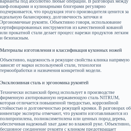
варианты под абсолютно любые операции. В разговорах между
шеф-поварами и кулинарными блогерами регулярно
подчеркивается, что продукция этого производителя ценится за
идеальную балансировку, долговечность заточки и
Эргономичные рукояти. Объективно говоря, использование
сертифицированных инструментов из качественной кованой
или прокатной стали делает процесс нарезки продуктов легким
и безопасным.
Материалы изготовления и классификация кухонных ножей
Объективно, надежность и режущие свойства клинка напрямую
зависят от марки используемой стали, технологии
термообработки и назначения конкретной модели.
Эксклюзивная сталь и эргономика рукоятей
Технически испанский бренд использует в производстве
фирменную азотированную нержавеющую сталь NITRUM,
которая отличается повышенной твердостью, коррозийной
стойкостью и долговечностью режущей кромки. В разговорах об
инвентаре эксперты отмечают, что рукояти изготавливаются из
полипропилена, полиоксиметилена или ценных пород дерева,
обеспечивая надежный хват даже во влажной руке. Объективно,
бесшовное соединение рукояти с клинком предотвращает