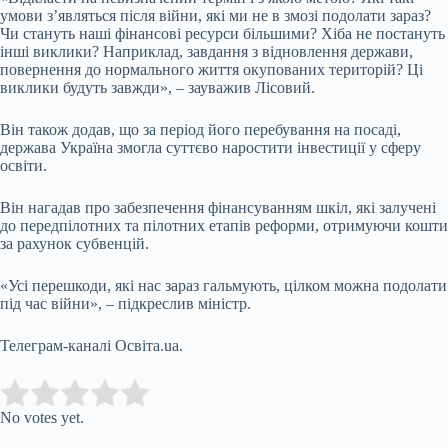
умови з’являться після війни, які ми не в змозі подолати зараз?
Чи стануть наші фінансові ресурси більшими? Хіба не постануть
інші виклики? Наприклад, завдання з відновлення держави,
повернення до нормального життя окупованих територій? Ці
виклики будуть завжди», – зауважив Лісовий.
Він також додав, що за період його перебування на посаді,
держава Україна змогла суттєво наростити інвестиції у сферу
освіти.
Він нагадав про забезпечення фінансуванням шкіл, які залучені
до передпілотних та пілотних етапів реформи, отримуючи кошти
за рахунок субвенцій.
«Усі перешкоди, які нас зараз гальмують, цілком можна подолати
під час війни», – підкреслив міністр.
Телеграм-каналі Освіта.ua.
Submit Rating
Rate this item:
No votes yet.