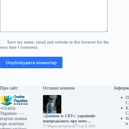
Save my name, email and website in this browser for the
next time I comment.
Опублікувати коментар
Про сайт
Останні новини
Інформ
П
С
К
«Освіта
С
України» —
«Дзвінок із СБУ»: українців
К
портал новин
попереджають про нову
и
про освітню
загрозу старої шахрайської
Мирослав Гречуха
Сер 9, 2026
сферу країни: