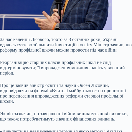
За час каденції Лісового, тобто за 3 останніх роки, Україні
вдалось суттєво збільшити інвестиції в освіту Міністр заявив, що
реформу профільної школи можна провести під час війни
Реорганізацію старших класів профільних шкіл не слід
відтерміновувати; її впровадження можливе навіть у воєнний
період.
Про це заявив міністр освіти та науки Оксен Лісовий,
відповідаючи на форумі «Вчителі майбутнього» на пропозиції
про перенесення впровадження реформи старшої профільної
школи.
Як він зазначив, по
завершенні війни виникнуть нові виклики,
що також потребуватимуть значних фінансових вливань.
«Відкласти на невизначений термін і з якою метою? Які такі