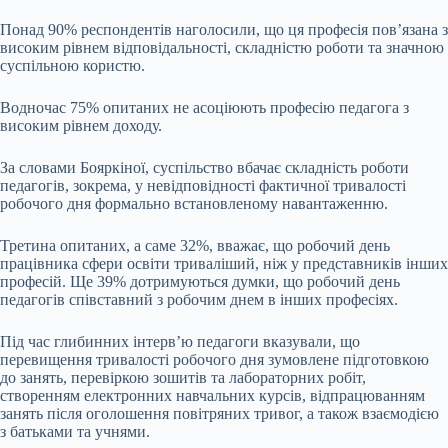
Понад 90% респондентів наголосили, що ця професія пов’язана з
високим рівнем відповідальності, складністю роботи та значною
суспільною користю.
Водночас 75% опитаних не асоціюють професію педагога з
високим рівнем доходу.
За словами Бояркіної, суспільство вбачає складність роботи
педагогів, зокрема, у невідповідності фактичної тривалості
робочого дня формально встановленому навантаженню.
Третина опитаних, а саме 32%, вважає, що робочий день
працівника сфери освіти триваліший, ніж у представників інших
професій. Ще 39% дотримуються думки, що робочий день
педагогів співставний з робочим днем в інших професіях.
Під час глибинних інтерв’ю педагоги вказували, що
перевищення тривалості робочого дня зумовлене підготовкою
до занять, перевіркою зошитів та лабораторних робіт,
створенням електронних навчальних курсів, відпрацюванням
занять після оголошення повітряних тривог, а також взаємодією
з батьками та учнями.