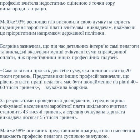
професію вчителя недостатньо оціненою з точки зору
винагороди за працю.
Майже 93% респондентів висловили свою думку на користь
підвищення заробітної плати вчителям і викладачам, вважаючи
це пріоритетним напрямком державної політики.
Бояркіна зазначила, що під час детальних інтерв’ю самі педагоги
та викладачі вказували менші очікувані суми справедливої
оплати, ніж представники інших професійних галузей.
«Самі освітяни просять для себе суму, яка починається від 20
тисяч гривень. Представники інших професій зазначали, що
рівень оплати праці педагога має бути щонайменше на рівні 40–
60 тисяч гривень», – зауважила Бояркіна.
За результатами проведеного дослідження, середня оцінка
очікуваної населенням заробітної плати шкільного вчителя
становить 43 тисячі гривень, а середня очікувана зарплата
викладача досягає 55 тисяч гривень.
Майже 98% опитаних представників працездатного населення
вважають професію педагога суспільно значущою.