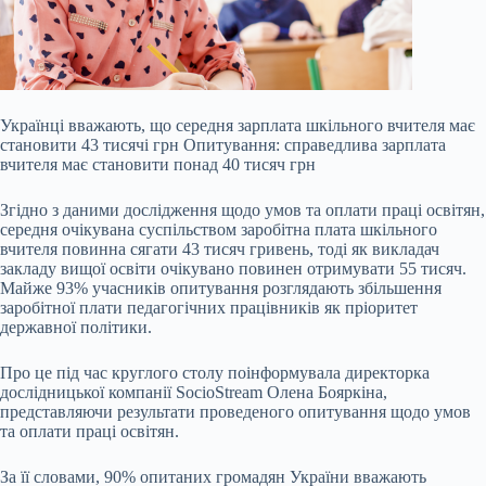
Українці вважають, що середня зарплата шкільного вчителя має
становити 43 тисячі грн Опитування: справедлива зарплата
вчителя має становити понад 40 тисяч грн
Згідно з даними дослідження щодо умов та оплати праці освітян,
середня очікувана суспільством заробітна плата шкільного
вчителя повинна сягати 43 тисяч гривень, тоді як викладач
закладу вищої освіти очікувано повинен отримувати 55 тисяч.
Майже 93% учасників опитування розглядають збільшення
заробітної плати педагогічних працівників як
пріоритет
державної політики.
Про це під час круглого столу поінформувала директорка
дослідницької компанії SocioStream Олена Бояркіна,
представляючи результати проведеного опитування щодо умов
та оплати праці освітян.
За її словами, 90% опитаних громадян України вважають