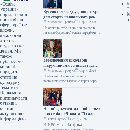
К
«Освіта
С
України» —
Бутенко стверджує, що ресурс
К
портал новин
для старту навчального року
и
про освітню
надано
Мирослав Гречуха
Сер 7, 2026
сферу країни:
На освітню субвенцію для закладів
школи,
загальної середньої освіти передбачено
виховання
57,4 млрд грн Бутенко заявив, що
дітей та
ресурс для початку навчального
студентське
року…
життя. Ми
також
Забезпечення школярів
публікуємо
підручниками залишається
корисні
проблемою, – очільник
Мирослав Гречуха
Сер 7, 2026
поради та
міністерства
Приблизно 1 млн навчальних
статті на
посібників було втрачено через ворожі
культурну
напади на видавничі комплекси, що
тематику.
створює труднощі з постачанням
Наша мета —
підручників для…
підтримувати
батьків і
освітян
Новий документальний фільм
актуальною
про серіал «Дівчата Гілмор»
інформацією.
з’явиться на HBO Max.
Текля Зубко
Сер 7, 2026
На HBO Max вийде фільм-
розслідування про серіал «Дівчата