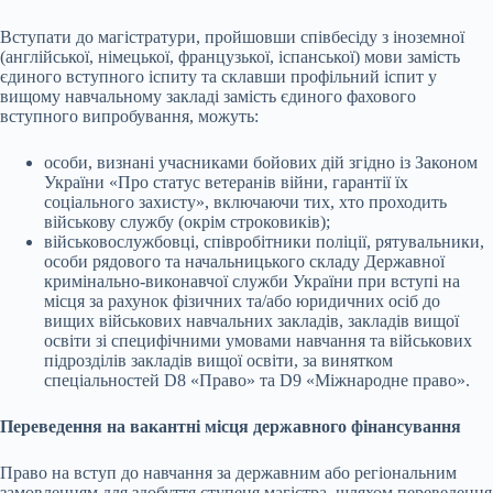
Вступати до магістратури, пройшовши співбесіду з іноземної
(англійської, німецької, французької, іспанської) мови замість
єдиного вступного іспиту та склавши профільний іспит у
вищому навчальному закладі замість єдиного фахового
вступного випробування, можуть:
особи, визнані учасниками бойових дій згідно із Законом
України «Про статус ветеранів війни, гарантії їх
соціального захисту», включаючи тих, хто проходить
військову службу (окрім строковиків);
військовослужбовці, співробітники поліції, рятувальники,
особи рядового та начальницького складу Державної
кримінально-виконавчої служби України при вступі на
місця за рахунок фізичних та/або юридичних осіб до
вищих військових навчальних закладів, закладів вищої
освіти зі специфічними умовами навчання та військових
підрозділів закладів вищої освіти, за винятком
спеціальностей D8 «Право» та D9 «Міжнародне право».
Переведення на вакантні місця державного фінансування
Право на вступ до навчання за державним або регіональним
замовленням для здобуття ступеня магістра, шляхом переведення