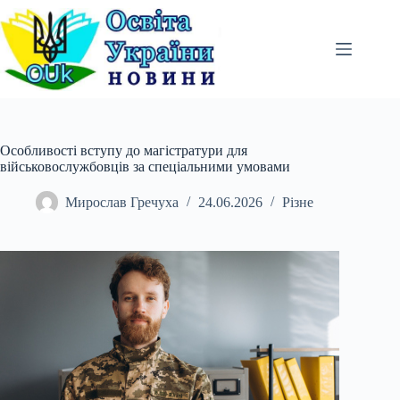
Перейти
до
вмісту
Особливості вступу до магістратури для
військовослужбовців за спеціальними умовами
Мирослав Гречуха
24.06.2026
Різне