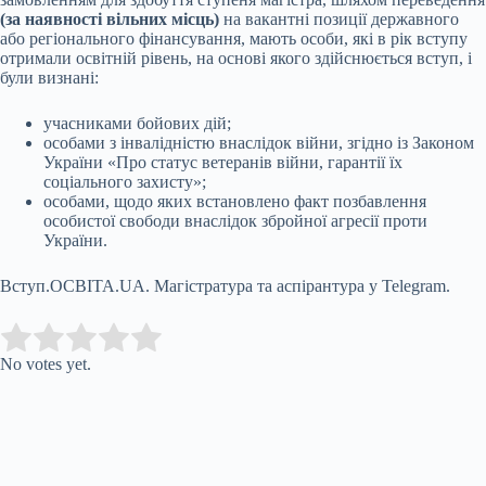
(за наявності вільних місць)
на вакантні позиції державного
або регіонального фінансування, мають особи, які в рік вступу
отримали освітній рівень, на основі якого здійснюється вступ, і
були визнані:
учасниками бойових дій;
особами з інвалідністю внаслідок війни, згідно із Законом
України «Про статус ветеранів війни, гарантії їх
соціального захисту»;
особами, щодо яких встановлено факт позбавлення
особистої свободи внаслідок збройної агресії проти
України.
Вступ.ОСВІТА.UA. Магістратура та аспірантура у Telegram.
Submit Rating
Rate this item:
No votes yet.