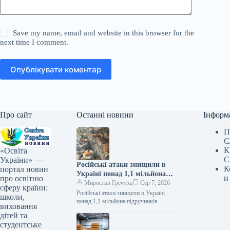
Save my name, email and website in this browser for the
next time I comment.
Опублікувати коментар
Про сайт
Останні новини
Інформ
П
С
К
«Освіта
С
України» —
Російські атаки знищили в
К
портал новин
Україні понад 1,1 мільйона
и
про освітню
підручників
Мирослав Гречуха
Сер 7, 2026
сферу країни:
Російські атаки знищили в Україні
школи,
понад 1,1 мільйона підручників
виховання
07.08.2026 19:50 Укрінформ Через
дітей та
російські атаки знищено понад 1,1 млн
студентське
українських…