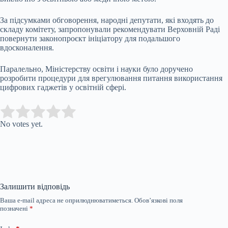
За підсумками обговорення, народні депутати, які входять до
складу комітету, запропонували рекомендувати Верховній Раді
повернути законопроєкт ініціатору для подальшого
вдосконалення.
Паралельно, Міністерству освіти і науки було доручено
розробити процедури для врегулювання питання використання
цифрових гаджетів у освітній сфері.
Submit Rating
Rate this item:
No votes yet.
Залишити відповідь
Ваша e-mail адреса не оприлюднюватиметься.
Обов’язкові поля
позначені
*