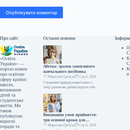
Опублікувати коментар
Про сайт
Останні новини
Інформ
П
С
К
«Освіта
С
України» —
Абетка: зразки захопливого
К
портал новин
навчального посібника
и
про освітню
Мирослав Гречуха
Сер 6, 2026
сферу країни:
Створення індивідуальної книги з
школи,
літер допоможе дитині відчути себе
виховання
автором і досягти успіху, підтримуючи
дітей та
зацікавленість у навчанні Книга літер:
студентське
шаблони…
життя. Ми
також
Виконання умов прийняття:
публікуємо
три основні кроки для
корисні
абітурієнта
Мирослав Гречуха
Сер 6, 2026
поради та