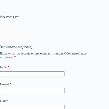
Submit Rating
Rate this item:
No votes yet.
Залишити відповідь
Ваша e-mail адреса не оприлюднюватиметься.
Обов’язкові поля
позначені
*
Ім’я
*
Email
*
Сайт