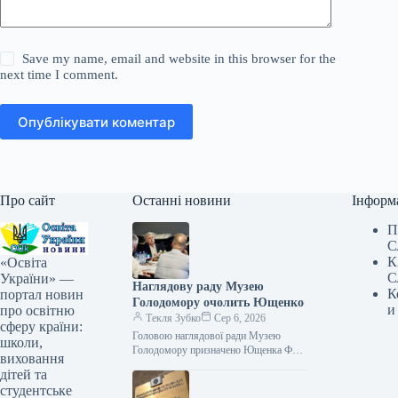
Save my name, email and website in this browser for the
next time I comment.
Опублікувати коментар
Про сайт
Останні новини
Інформ
П
С
К
«Освіта
С
України» —
Наглядову раду Музею
К
портал новин
Голодомору очолить Ющенко
и
про освітню
Текля Зубко
Сер 6, 2026
сферу країни:
Головою наглядової ради Музею
школи,
Голодомору призначено Ющенка Фото
виховання
06.08.2026 00:55 Укрінформ Керівний
дітей та
склад Національного музею
студентське
Голодомору-геноциду було