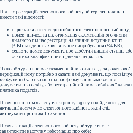
Під час реєстрації електронного кабінету абітурієнт повинен
внести такі відомості:
пароль для доступу до особистого електронного кабінету;
номер, пін-код та рік отримання екзаменаційного листка,
виданого під час реєстрації на єдиний вступний іспит
(ЄВІ) та єдине фахове вступне випробування (ЄФВВ);
серію та номер документа про здобутий вищий ступінь або
освітньо-кваліфікаційний рівень спеціаліста.
Якщо абітурієнт не має екзаменаційного листка, для додаткової
верифікації йому потрібно вказати дані документа, що посвідчує
особу, який було вказано під час формування замовлення
документа про освіту, або реєстраційний номер облікової картки
платника податків.
Після цього на зазначену електронну адресу надійде лист для
активації доступу до електронного кабінету, який слід
активувати протягом 15 хвилин.
Після активації електронного кабінету абітурієнт має
завантажити наступну інформацію про себе: