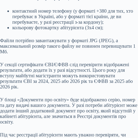
контактний номер телефону (у форматі +380 для тих, хто
перебуває в Україні, або у форматі тієї країни, де ви
перебуваєте, у разі реєстрації з-за кордону);
кольорову фотокартку абітурієнта (3х4 см);
Файли потрібно завантажувати у форматі JPG (JPEG), а
максимальний розмір такого файлу не повинен перевищувати 1
Мб.
У секції сертифікати ЄВІ/ЄФВВ слід перевірити відображені
результати, або додати їх у разі відсутності. Цього року для
вступу майбутні магістранти можуть використовувати
результати ЄВІ за 2024, 2025 або 2026 рік та ЄФВВ за 2025 або
2026 рік.
У блоці «Документи про освіту» буде відображено серію, номер
та дату видачі вашого документа. У разі потреби абітурієнт може
додати інший додатковий документ про освіту, який відсутній у
кабінеті абітурієнта, але значиться в Реєстрі документів про
освіту.
Під час реєстрації абітурієнти мають уважно перевіряти, чи