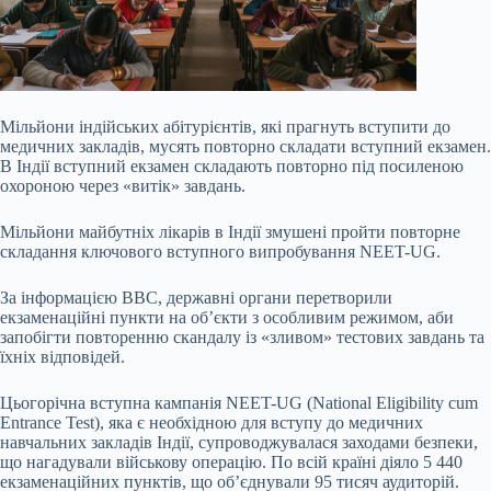
Мільйони індійських абітурієнтів, які прагнуть вступити до
медичних закладів, мусять повторно складати вступний екзамен.
В Індії вступний екзамен складають повторно під посиленою
охороною через «витік» завдань.
Мільйони майбутніх лікарів в Індії змушені пройти повторне
складання ключового вступного випробування NEET-UG.
За інформацією BBC, державні органи перетворили
екзаменаційні пункти на об’єкти з особливим режимом, аби
запобігти повторенню скандалу із «зливом» тестових завдань та
їхніх
відповідей.
Цьогорічна вступна кампанія NEET-UG (National Eligibility cum
Entrance Test), яка є необхідною для вступу до медичних
навчальних закладів Індії, супроводжувалася заходами безпеки,
що нагадували військову операцію. По всій країні діяло 5 440
екзаменаційних пунктів, що об’єднували 95 тисяч аудиторій.