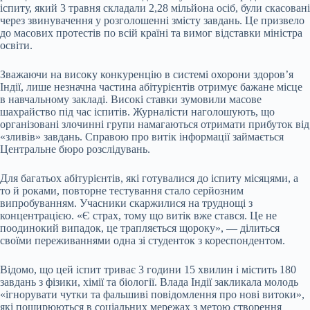
іспиту, який 3 травня складали 2,28 мільйона осіб, були скасовані
через звинувачення у розголошенні змісту завдань. Це призвело
до масових протестів по всій країні та вимог відставки міністра
освіти.
Зважаючи на високу конкуренцію в системі охорони здоров’я
Індії, лише незначна частина абітурієнтів отримує бажане місце
в навчальному закладі. Високі ставки зумовили масове
шахрайство під час іспитів. Журналісти наголошують, що
організовані злочинні групи намагаються отримати прибуток від
«зливів» завдань. Справою про витік інформації займається
Центральне бюро розслідувань.
Для багатьох абітурієнтів, які готувалися до іспиту місяцями, а
то й роками, повторне тестування стало серйозним
випробуванням. Учасники скаржилися на труднощі з
концентрацією. «Є страх, тому що витік вже стався. Це не
поодинокий випадок, це трапляється щороку», — ділиться
своїми переживаннями одна зі студенток з кореспондентом.
Відомо, що цей іспит триває 3 години 15 хвилин і містить 180
завдань з фізики, хімії та біології. Влада Індії закликала молодь
«ігнорувати чутки та фальшиві повідомлення про нові витоки»,
які поширюються в соціальних мережах з метою створення