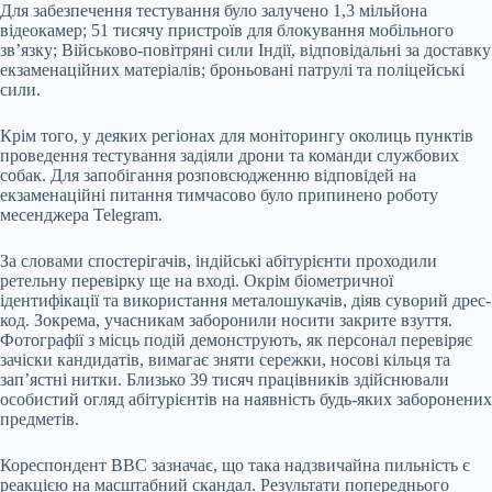
Для забезпечення тестування було залучено 1,3 мільйона
відеокамер; 51 тисячу пристроїв для блокування мобільного
зв’язку; Військово-повітряні сили Індії, відповідальні за доставку
екзаменаційних матеріалів; броньовані патрулі та поліцейські
сили.
Крім того, у деяких регіонах для моніторингу околиць пунктів
проведення тестування задіяли дрони та команди службових
собак. Для запобігання розповсюдженню відповідей на
екзаменаційні питання тимчасово було припинено роботу
месенджера Telegram.
За словами спостерігачів, індійські абітурієнти проходили
ретельну перевірку ще на вході. Окрім біометричної
ідентифікації та використання металошукачів, діяв суворий дрес-
код. Зокрема, учасникам заборонили носити закрите взуття.
Фотографії з місць подій демонструють, як персонал перевіряє
зачіски кандидатів, вимагає зняти сережки, носові кільця та
зап’ястні нитки. Близько 39 тисяч працівників здійснювали
особистий огляд абітурієнтів на наявність будь-яких заборонених
предметів.
Кореспондент BBC зазначає, що така надзвичайна пильність є
реакцією на масштабний скандал. Результати попереднього