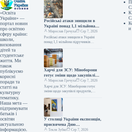
П
С
К
«Освіта
С
України» —
Російські атаки знищили в
К
портал новин
Україні понад 1,1 мільйона
и
про освітню
підручників
Мирослав Гречуха
Сер 7, 2026
сферу країни:
Російські атаки знищили в Україні
школи,
понад 1,1 мільйона підручників
виховання
07.08.2026 19:50 Укрінформ Через
дітей та
російські атаки знищено понад 1,1 млн
студентське
українських…
життя. Ми
також
Харчі для ЗСУ: Міноборони
публікуємо
готує зміни щодо закупівлі
корисні
продуктів, логістики та
Мирослав Гречуха
Сер 7, 2026
поради та
контролю якості
Харчі для ЗСУ: Міноборони готує
статті на
зміни щодо закупівлі продуктів,
культурну
логістики та контролю якості
тематику.
07.08.2026 19:00 Укрінформ
Наша мета —
Міністерство оборони України та…
підтримувати
батьків і
освітян
У столиці України експозиція,
актуальною
присвячена Дню
інформацією.
Незалежності
Текля Зубко
Сер 7, 2026