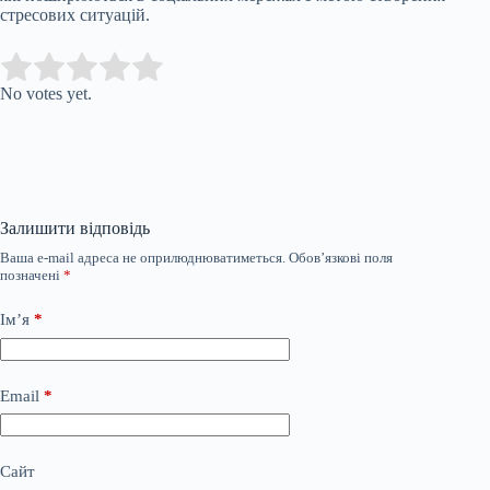
стресових ситуацій.
Submit Rating
Rate this item:
No votes yet.
Залишити відповідь
Ваша e-mail адреса не оприлюднюватиметься.
Обов’язкові поля
позначені
*
Ім’я
*
Email
*
Сайт