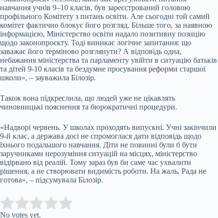
навчання учнів 9–10 класів, був зареєстрований головою
профільного Комітету з питань освіти. Але сьогодні той самий
комітет фактично блокує його розгляд. Більше того, за наявною
інформацією, Міністерство освіти надало позитивну позицію
щодо законопроєкту. Тоді виникає логічне запитання: що
заважає його терміново розглянути? А відповідь одна,
небажання міністерства та парламенту увійти в ситуацію батьків
та дітей 9-10 класів та бездумне просування реформи старшої
школи», – зауважила Білозір.
Також вона підкреслила, що людей уже не цікавлять
чиновницькі пояснення та бюрократичні процедури.
«Надворі червень. У школах проходять випускні. Учні закінчили
9-й клас, а держава досі не спромоглася дати відповідь щодо
їхнього подальшого навчання. Діти не повинні були б бути
заручниками нерозуміння ситуацій на місцях, міністерство
відірвано від реалій. Тому зараз був би саме час ухвалити
рішення, а не створювати видимість роботи. На жаль, Рада не
готова», – підсумувала Білозір.
Submit Rating
Rate this item:
No votes yet.