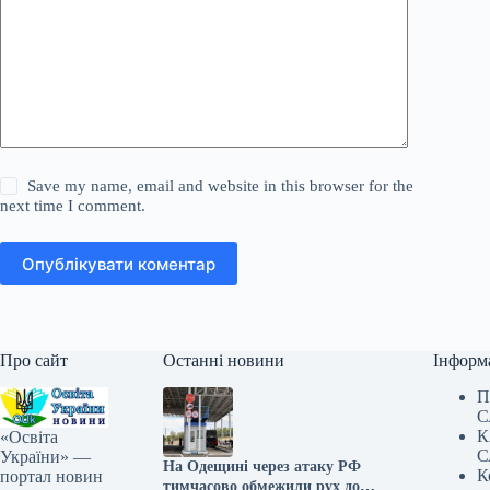
Save my name, email and website in this browser for the
next time I comment.
Опублікувати коментар
Про сайт
Останні новини
Інформ
П
С
К
«Освіта
С
України» —
На Одещині через атаку РФ
К
портал новин
тимчасово обмежили рух до