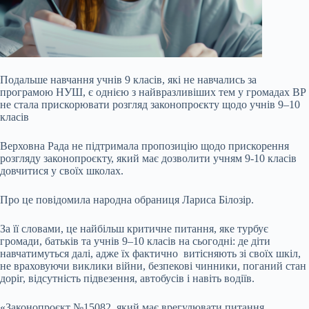
Подальше навчання учнів 9 класів, які не навчались за
програмою НУШ, є однією з найвразливіших тем у громадах ВР
не стала прискорювати розгляд законопроєкту щодо учнів 9–10
класів
Верховна Рада не підтримала пропозицію щодо прискорення
розгляду законопроєкту, який має дозволити учням 9-10 класів
довчитися у своїх школах.
Про це повідомила народна обраниця Лариса Білозір.
За її словами, це найбільш критичне питання, яке турбує
громади, батьків та учнів 9–10 класів на сьогодні: де діти
навчатимуться далі, адже їх фактично витісняють зі своїх шкіл,
не враховуючи виклики війни, безпекові чинники, поганий стан
доріг, відсутність підвезення, автобусів і навіть водіїв.
«Законопроєкт №15082, який має врегулювати питання