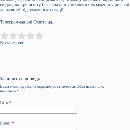
свідоцтва про освіту без складання шкільних екзаменів у вигляді
державної підсумкової атестації.
Телеграм-каналі Освіта.ua.
Submit Rating
Rate this item:
No votes yet.
Залишити відповідь
Ваша e-mail адреса не оприлюднюватиметься.
Обов’язкові поля
позначені
*
Ім’я
*
Email
*