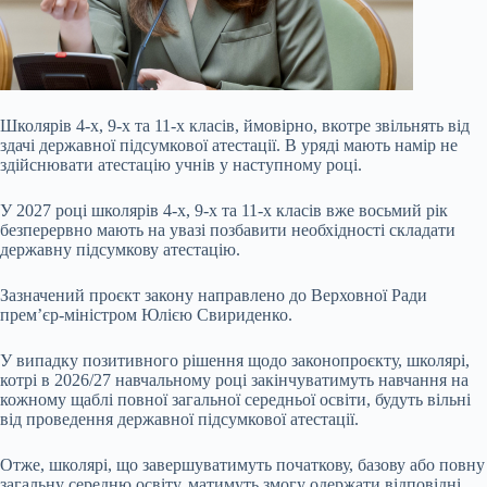
Школярів 4-х, 9-х та 11-х класів, ймовірно, вкотре звільнять від
здачі державної підсумкової атестації. В уряді мають намір не
здійснювати атестацію учнів у наступному році.
У 2027 році школярів 4-х, 9-х та 11-х класів вже восьмий рік
безперервно мають на увазі позбавити необхідності складати
державну підсумкову атестацію.
Зазначений проєкт закону направлено до Верховної Ради
прем’єр-міністром Юлією Свириденко.
У випадку позитивного рішення щодо законопроєкту, школярі,
котрі в 2026/27
навчальному році закінчуватимуть навчання на
кожному щаблі повної загальної середньої освіти, будуть вільні
від проведення державної підсумкової атестації.
Отже, школярі, що завершуватимуть початкову, базову або повну
загальну середню освіту, матимуть змогу одержати відповідні