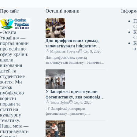
Про сайт
Останні новини
Інформ
П
С
К
«Освіта
С
України» —
Для прифронтових громад
К
портал новин
започаткували ініціативу
и
про освітню
«Безпечний маршрут
Мирослав Гречуха
Сер 9, 2026
сферу країни:
школяра»
Для прифронтових громад
школи,
започаткували ініціативу «Безпечний
виховання
маршрут школяра» Фото 09.08.2026
дітей та
01:52 Укрінформ У прифронтових
студентське
регіонах України створюватимуть
життя. Ми
безпечні маршрути для…
також
У Запоріжжі презентували
публікуємо
фотовиставку, яка розповідає
корисні
про білоруський батальйон,
Текля Зубко
Сер 8, 2026
поради та
що захищає Україну.
: У Запоріжжі розгорнули
статті на
фотовиставку, присвячену
культурну
білоруському формуванню, що
тематику.
обороняє Україну Фото 08.08.2026
Наша мета —
17:40 Укрінформ У Запоріжжі
підтримувати
відбулося відкриття фотовиставки,…
батьків і