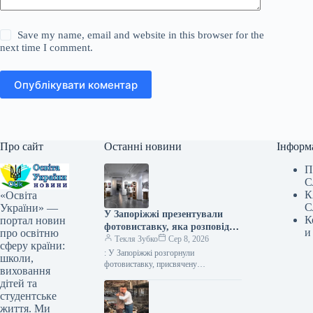
Save my name, email and website in this browser for the
next time I comment.
Опублікувати коментар
Про сайт
Останні новини
Інформ
П
С
К
«Освіта
С
України» —
У Запоріжжі презентували
К
портал новин
фотовиставку, яка розповідає
и
про освітню
про білоруський батальйон,
Текля Зубко
Сер 8, 2026
сферу країни:
що захищає Україну.
: У Запоріжжі розгорнули
школи,
фотовиставку, присвячену
виховання
білоруському формуванню, що
дітей та
обороняє Україну Фото 08.08.2026
студентське
17:40 Укрінформ У Запоріжжі
життя. Ми
відбулося відкриття фотовиставки,…